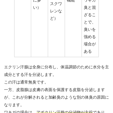
に多
機能
ワキガ
スクワ
い）
臭と混
レンな
ざるこ
ど）
とで、
臭いを
強める
場合が
ある
エクリン汗腺は全身に分布し、体温調節のために水分を主
成分とする汗を分泌します。
この汗は通常無臭です。
一方、皮脂腺は皮膚の表面を保護する皮脂を分泌します
が、これが分解されると加齢臭のような別の体臭の原因に
なります。
ワキガの場合は、
アポクリン汗腺の分泌物が主役
であり、