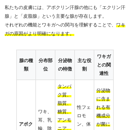
私たちの皮膚には、アポクリン汗腺の他にも「エクリン汗
腺」と「皮脂腺」という主要な腺が存在します。
それぞれの機能とワキガへの関与を理解することで、
ワキ
ガの原因がより明確になります。
ワキガ
腺の種
分布部
分泌物
主な役
との関
類
位
の特徴
割
連性
タンパ
分泌物
ク質、
に含ま
脂質、
性フェ
れる有
ワキ、
糖質、
ロモ
機成分
耳、乳
アンモ
アポク
ン、体
が菌に
輪、陰
ニア、