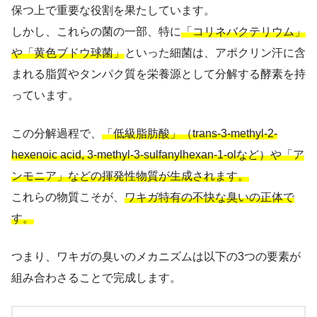
保つ上で重要な役割を果たしています。
しかし、これらの菌の一部、特に
「コリネバクテリウム」
や「黄色ブドウ球菌」
といった細菌は、アポクリン汗に含
まれる脂質やタンパク質を栄養源として分解する酵素を持
っています。
この分解過程で、
「低級脂肪酸」（trans-3-methyl-2-
hexenoic acid, 3-methyl-3-sulfanylhexan-1-olなど）や「ア
ンモニア」などの揮発性物質が生成されます。
これらの物質こそが、
ワキガ特有の不快な臭いの正体で
す。
つまり、ワキガの臭いのメカニズムは以下の3つの要素が
組み合わさることで完成します。