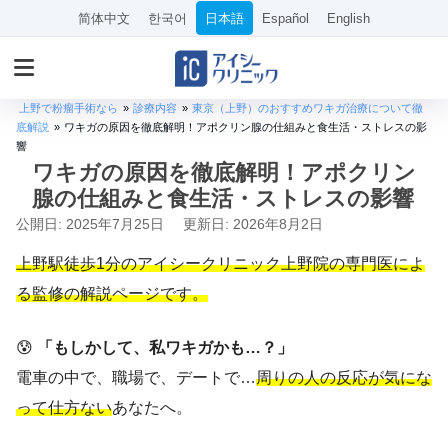
简体中文
한국어
日本語
Español
English
上野で粉瘤手術なら
»
診療内容
»
東京（上野）のおすすめワキガ治療について徹
底解説
»
ワキガの原因を徹底解明！アポクリン腺の仕組みと食生活・ストレスの影
響
ワキガの原因を徹底解明！アポクリン
腺の仕組みと食生活・ストレスの影響
公開日: 2025年7月25日
更新日: 2026年8月2日
上野駅徒歩1分のアイシークリニック上野院の専門医によ
る監修の解説ページです。
😰
「もしかして、私ワキガかも…？」
電車の中で、職場で、デートで…
周りの人の反応が気にな
って仕方ない
あなたへ。