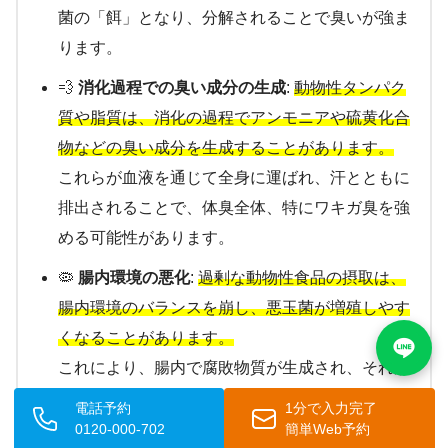
菌の「餌」となり、分解されることで臭いが強ま
ります。
💨
消化過程での臭い成分の生成
:
動物性タンパク
質や脂質は、消化の過程でアンモニアや硫黄化合
物などの臭い成分を生成することがあります。
これらが血液を通じて全身に運ばれ、汗とともに
排出されることで、体臭全体、特にワキガ臭を強
める可能性があります。
🦠
腸内環境の悪化
:
過剰な動物性食品の摂取は、
腸内環境のバランスを崩し、悪玉菌が増殖しやす
くなることがあります。
これにより、腸内で腐敗物質が生成され、それが
体内に吸収されて体臭として現れる可能性もあり
電話予約
1分で入力完了
ます。
0120-000-702
簡単Web予約