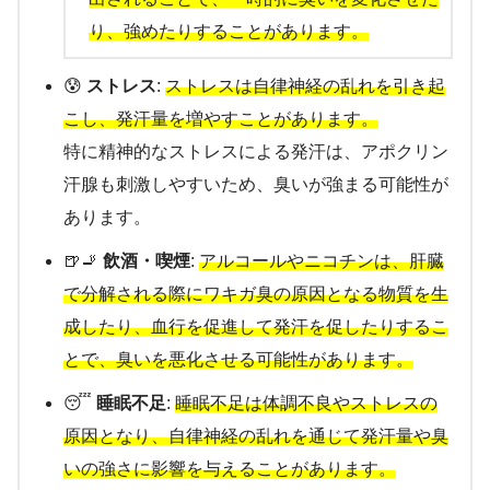
り、強めたりすることがあります。
😰
ストレス
:
ストレスは自律神経の乱れを引き起
こし、発汗量を増やすことがあります。
特に精神的なストレスによる発汗は、アポクリン
汗腺も刺激しやすいため、臭いが強まる可能性が
あります。
🍺🚬
飲酒・喫煙
:
アルコールやニコチンは、肝臓
で分解される際にワキガ臭の原因となる物質を生
成したり、血行を促進して発汗を促したりするこ
とで、臭いを悪化させる可能性があります。
😴
睡眠不足
:
睡眠不足は体調不良やストレスの
原因となり、自律神経の乱れを通じて発汗量や臭
いの強さに影響を与えることがあります。