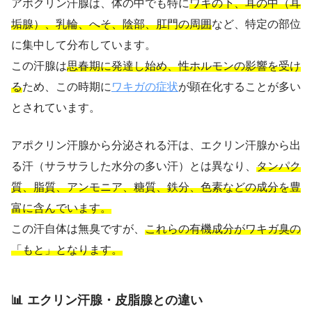
アポクリン汗腺は、体の中でも特に
ワキの下、耳の中（耳
垢腺）、乳輪、へそ、陰部、肛門の周囲
など、特定の部位
に集中して分布しています。
この汗腺は
思春期に発達し始め、性ホルモンの影響を受け
る
ため、この時期に
ワキガの症状
が顕在化することが多い
とされています。
アポクリン汗腺から分泌される汗は、エクリン汗腺から出
る汗（サラサラした水分の多い汗）とは異なり、
タンパク
質、脂質、アンモニア、糖質、鉄分、色素などの成分を豊
富に含んでいます。
この汗自体は無臭ですが、
これらの有機成分がワキガ臭の
「もと」となります。
📊 エクリン汗腺・皮脂腺との違い