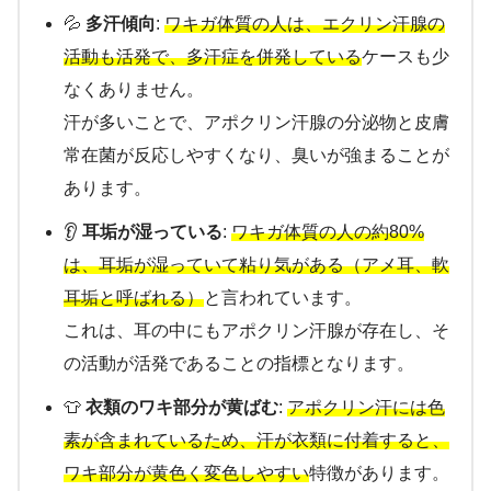
💦
多汗傾向
:
ワキガ体質の人は、エクリン汗腺の
活動も活発で、多汗症を併発している
ケースも少
なくありません。
汗が多いことで、アポクリン汗腺の分泌物と皮膚
常在菌が反応しやすくなり、臭いが強まることが
あります。
👂
耳垢が湿っている
:
ワキガ体質の人の約80%
は、耳垢が湿っていて粘り気がある（アメ耳、軟
耳垢と呼ばれる）
と言われています。
これは、耳の中にもアポクリン汗腺が存在し、そ
の活動が活発であることの指標となります。
👕
衣類のワキ部分が黄ばむ
:
アポクリン汗には色
素が含まれているため、汗が衣類に付着すると、
ワキ部分が黄色く変色しやすい
特徴があります。