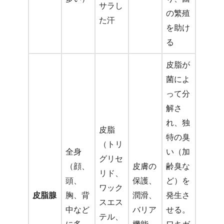
サラし
の繁殖
た汗
を助け
る
皮脂が
菌によ
って分
解さ
れ、独
皮脂
特の臭
（トリ
全身
い（加
グリセ
（顔、
皮膚の
齢臭な
リド、
頭、
保護、
ど）を
ワック
皮脂腺
胸、背
潤滑、
発生さ
スエス
中など
バリア
せる。
テル、