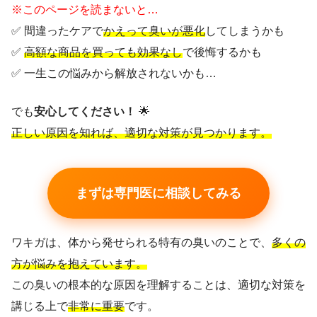
※このページを読まないと…
✅ 間違ったケアで
かえって臭いが悪化
してしまうかも
✅
高額な商品を買っても効果なし
で後悔するかも
✅ 一生この悩みから解放されないかも…
でも
安心してください！
🌟
正しい原因を知れば、適切な対策が見つかります。
まずは専門医に相談してみる
ワキガは、体から発せられる特有の臭いのことで、
多くの
方が悩みを抱えています。
この臭いの根本的な原因を理解することは、適切な対策を
講じる上で
非常に重要
です。