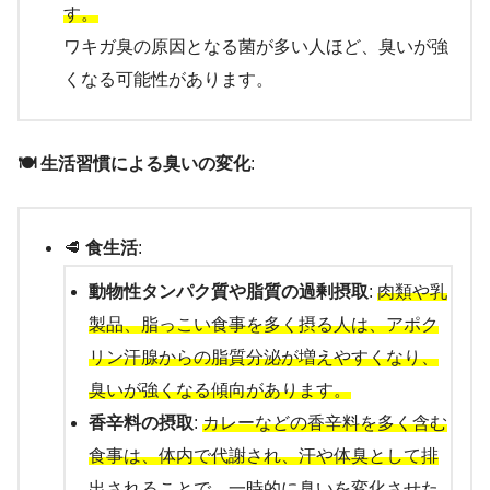
す。
ワキガ臭の原因となる菌が多い人ほど、臭いが強
くなる可能性があります。
🍽️ 生活習慣による臭いの変化
:
🥩
食生活
:
動物性タンパク質や脂質の過剰摂取
:
肉類や乳
製品、脂っこい食事を多く摂る人は、アポク
リン汗腺からの脂質分泌が増えやすくなり、
臭いが強くなる傾向があります。
香辛料の摂取
:
カレーなどの香辛料を多く含む
食事は、体内で代謝され、汗や体臭として排
出されることで、一時的に臭いを変化させた