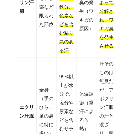
リン汗
臭の発
よって
部など
鉄分、
腺
生（ワ
分解さ
限られ
色素な
キガの
れ、ワ
た部位
どを含
原因）
キガ臭
む粘り
を発生
気のあ
させる
る汗
汗その
ものは
99%以
無臭だ
上が水
全身
が、ア
分で、
体温調
（手の
ポクリ
塩分や
節（発
エクリ
ひら、
ン汗腺
尿素な
汗によ
ン汗腺
足の裏
の汗と
どを含
る放
に特に
混ざ
むサラ
熱）
多い）
り、菌