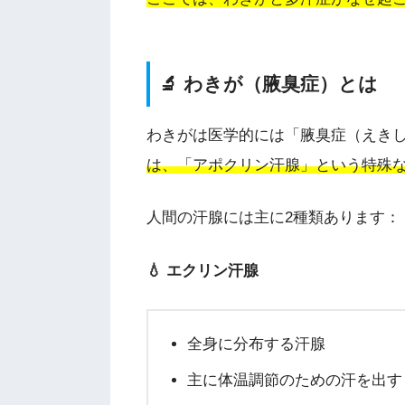
🔬 わきが（腋臭症）とは
わきがは医学的には「腋臭症（えき
は、「アポクリン汗腺」という特殊
人間の汗腺には主に2種類あります：
💧 エクリン汗腺
全身に分布する汗腺
主に体温調節のための汗を出す