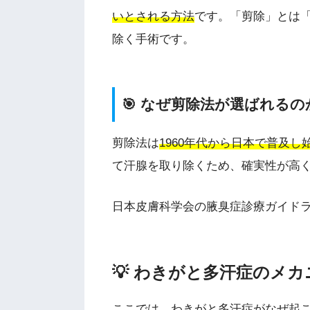
いとされる方法
です。「剪除」とは
除く手術です。
🎯 なぜ剪除法が選ばれるの
剪除法は
1960年代から日本で普及
て汗腺を取り除くため、確実性が高
日本皮膚科学会の腋臭症診療ガイド
💡 わきがと多汗症のメ
ここでは、わきがと多汗症がなぜ起