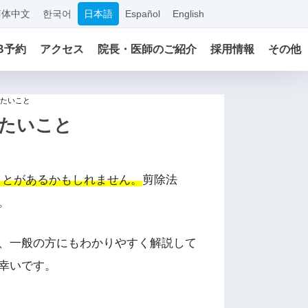
简体中文
한국어
日本語
Español
English
B予約
アクセス
院長・医師のご紹介
採用情報
その他
たいこと
たいこと
ことがあるかもしれません。
剪除法
。
、一般の方にもわかりやすく解説して
幸いです。