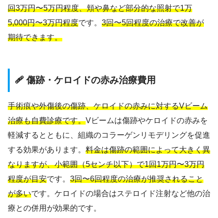
回3万円〜5万円程度、頬や鼻など部分的な照射で1万
5,000円〜3万円程度
です。
3回〜5回程度の治療で改善が
期待できます。
🩹 傷跡・ケロイドの赤み治療費用
手術痕や外傷後の傷跡、ケロイドの赤みに対するVビーム
治療も自費診療です。
Vビームは傷跡やケロイドの赤みを
軽減するとともに、組織のコラーゲンリモデリングを促進
する効果があります。
料金は傷跡の範囲によって大きく異
なりますが、小範囲（5センチ以下）で1回1万円〜3万円
程度が目安
です。
3回〜6回程度の治療が推奨されること
が多い
です。ケロイドの場合はステロイド注射など他の治
療との併用が効果的です。