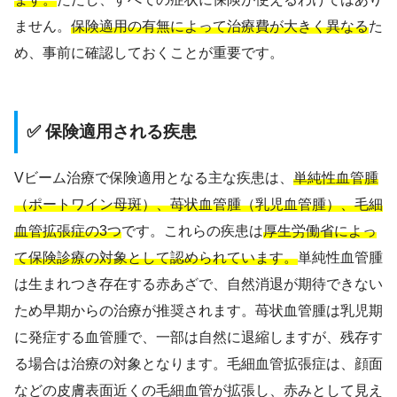
ません。
保険適用の有無によって治療費が大きく異なる
た
め、事前に確認しておくことが重要です。
✅ 保険適用される疾患
Vビーム治療で保険適用となる主な疾患は、
単純性血管腫
（ポートワイン母斑）、苺状血管腫（乳児血管腫）、毛細
血管拡張症の3つ
です。これらの疾患は
厚生労働省によっ
て保険診療の対象として認められています。
単純性血管腫
は生まれつき存在する赤あざで、自然消退が期待できない
ため早期からの治療が推奨されます。苺状血管腫は乳児期
に発症する血管腫で、一部は自然に退縮しますが、残存す
る場合は治療の対象となります。毛細血管拡張症は、顔面
などの皮膚表面近くの毛細血管が拡張し、赤みとして見え