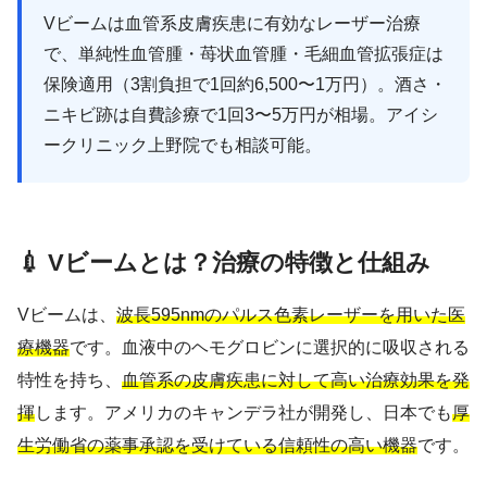
Vビームは血管系皮膚疾患に有効なレーザー治療
で、単純性血管腫・苺状血管腫・毛細血管拡張症は
保険適用（3割負担で1回約6,500〜1万円）。酒さ・
ニキビ跡は自費診療で1回3〜5万円が相場。アイシ
ークリニック上野院でも相談可能。
💉 Vビームとは？治療の特徴と仕組み
Vビームは、
波長595nmのパルス色素レーザーを用いた医
療機器
です。血液中のヘモグロビンに選択的に吸収される
特性を持ち、
血管系の皮膚疾患に対して高い治療効果を発
揮
します。アメリカのキャンデラ社が開発し、日本でも
厚
生労働省の薬事承認を受けている信頼性の高い機器
です。