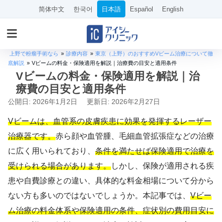
简体中文
한국어
日本語
Español
English
上野で粉瘤手術なら
»
診療内容
»
東京（上野）のおすすめVビーム治療について徹
底解説
»
Vビームの料金・保険適用を解説｜治療費の目安と適用条件
Vビームの料金・保険適用を解説｜治
療費の目安と適用条件
公開日: 2026年1月2日
更新日: 2026年2月27日
Vビームは、血管系の皮膚疾患に効果を発揮するレーザー
治療器です。
赤ら顔や血管腫、毛細血管拡張症などの治療
に広く用いられており、
条件を満たせば保険適用で治療を
受けられる場合があります。
しかし、保険が適用される疾
患や自費診療との違い、具体的な料金相場について分から
ない方も多いのではないでしょうか。本記事では、
Vビー
ム治療の料金体系や保険適用の条件、症状別の費用目安に