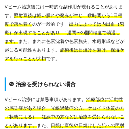
Vビーム治療後には一時的な副作用が現れることがありま
す。
照射直後は軽い腫れや発赤が生じ、数時間から1日程
度で落ち着く
のが一般的です。
出力によっては内出血（紫
斑）が出現することがあり、1週間〜2週間程度で消退し
ます。
また、まれに色素沈着や色素脱失、水疱形成などが
起こる可能性もあります。
施術後は日焼けを避け、保湿ケ
アを行うことが大切
です。
🚫 治療を受けられない場合
Vビーム治療には禁忌事項があります。
治療部位に活動性
の感染症がある場合、光線過敏症の方、ケロイド体質の方
（状態による）、妊娠中の方などは治療を受けられないこ
とがあります。
また、
日焼け直後や日焼けした肌への照射