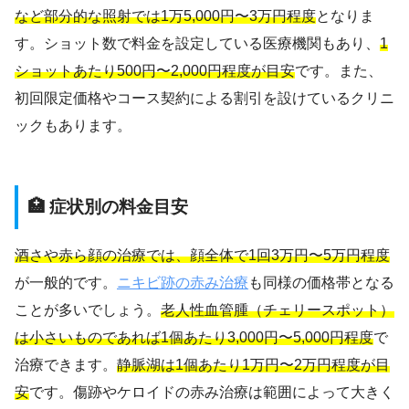
など部分的な照射では1万5,000円〜3万円程度
となりま
す。ショット数で料金を設定している医療機関もあり、
1
ショットあたり500円〜2,000円程度が目安
です。また、
初回限定価格やコース契約による割引を設けているクリニ
ックもあります。
🏥 症状別の料金目安
酒さや赤ら顔の治療では、顔全体で1回3万円〜5万円程度
が一般的です。
ニキビ跡の赤み治療
も同様の価格帯となる
ことが多いでしょう。
老人性血管腫（チェリースポット）
は小さいものであれば1個あたり3,000円〜5,000円程度
で
治療できます。
静脈湖は1個あたり1万円〜2万円程度が目
安
です。傷跡やケロイドの赤み治療は範囲によって大きく