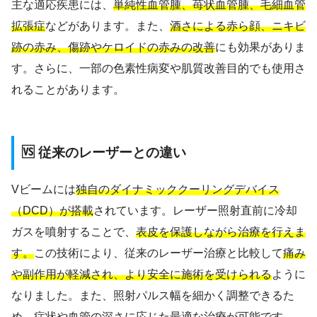
主な適応疾患には、
単純性血管腫、苺状血管腫、毛細血管
拡張症
などがあります。また、
酒さによる赤ら顔、ニキビ
跡の赤み、傷跡やケロイドの赤みの改善
にも効果がありま
す。さらに、一部の色素性病変や肌質改善目的でも使用さ
れることがあります。
🆚 従来のレーザーとの違い
Vビームには
独自のダイナミッククーリングデバイス
（DCD）が搭載
されています。レーザー照射直前に冷却
ガスを噴射することで、
表皮を保護しながら治療を行えま
す。
この技術により、従来のレーザー治療と比較して
痛み
や副作用が軽減され、より安全に施術を受けられる
ように
なりました。また、照射パルス幅を細かく調整できるた
め、症状や血管の深さに応じた最適な治療が可能です。