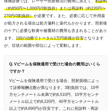
保険診療では、レーザー照射療法の費用に加えて、
初診料
（約850円〜1,000円/3割負担）または再診料（約220円〜
270円/3割負担）
が必要です。また、必要に応じて外用薬
が処方される場合は処方箋料と薬代もかかります。照射後
のケアに必要な軟膏や被覆材の費用も含まれることがあり
ます。
1回の治療でトータル1万円前後が目安
となります
が、症状の範囲や部位によって変動します。
Q. Vビームを保険適用で受けた場合の費用はいくら
ですか？
Vビームを保険適用で受ける場合、照射面積によっ
て診療報酬点数が異なります。3割負担では、10平
方センチメートル未満で約6,510円、10平方センチ
メートル以上で約8,220円、40平方センチメートル
以上で約9,690円が目安です。これに初診料・再診