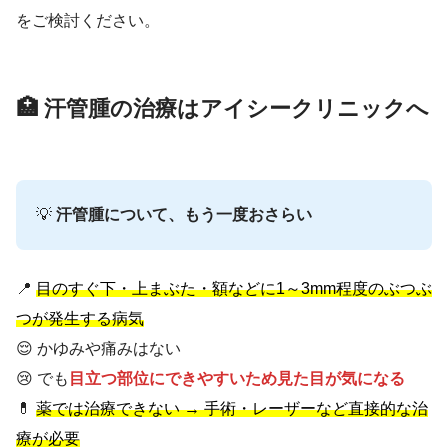
をご検討ください。
🏥 汗管腫の治療はアイシークリニックへ
💡
汗管腫について、もう一度おさらい
📍
目のすぐ下・上まぶた・額などに1～3mm程度のぶつぶ
つが発生する病気
😌 かゆみや痛みはない
😢 でも
目立つ部位にできやすいため見た目が気になる
💊
薬では治療できない → 手術・レーザーなど直接的な治
療が必要