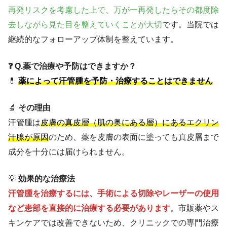
再発リスクを考慮した上で、万が一再発したらその都度除
去しながら見た目を整えていくことが大切
です。当院では
継続的なフォローアップ体制を整えています。
❓ Q.薬で治療や予防はできますか？
💊
薬によって汗管腫を予防・治療することはできません
🔬
その理由
汗管腫は
皮膚の真皮層（肌の奥にある層）にあるエクリン
汗腺が原因
のため、薬を皮膚の表面に塗っても真皮層まで
成分を十分には届けられません。
💡
効果的な治療法
汗管腫を治療するには、手術による切除やレーザーの使用
など患部を直接的に治療する必要があります
。市販薬やス
キンケアでは改善できないため、クリニックでの専門治療