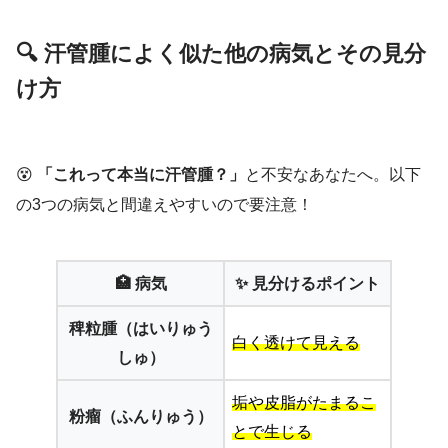
🔍 汗管腫によく似た他の病気とその見分
け方
😵
「これって本当に汗管腫？」
と不安なあなたへ。以下
の3つの病気と間違えやすいので要注意！
🏥 病気
✨ 見分けるポイント
稗粒腫（はいりゅう
白く透けて見える
しゅ）
垢や皮脂がたまるこ
粉瘤（ふんりゅう）
とで生じる