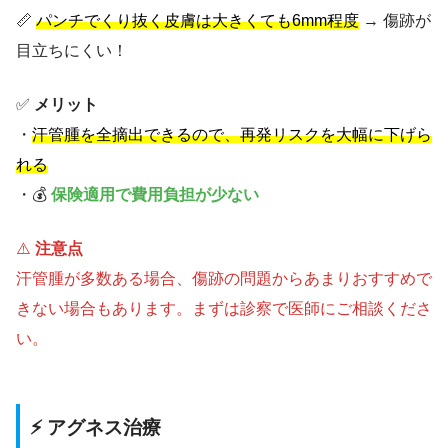
📏
パンチでくり抜く皮膚は大きくても6mm程度
→ 傷跡が
目立ちにくい！
✅
メリット
・
汗管腫を全摘出できるので、再発リスクを大幅に下げら
れる
・💰
保険適用で費用負担が少ない
⚠️
注意点
汗管腫が多数ある場合、傷跡の問題からあまりおすすめで
きない場合もあります。まずは診察で医師にご相談くださ
い。
⚡ アグネス治療