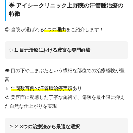
🌟 アイシークリニック上野院の汗管腫治療の
特徴
😊 当院が選ばれる
4つの理由
をご紹介します！
✨
1. 目元治療における豊富な専門経験
👁️ 目の下や上まぶたという繊細な部位での治療経験が豊
富
📊
年間数百例の汗管腫治療実績
あり
🎨 美容面に配慮した丁寧な施術で、傷跡を最小限に抑え
た自然な仕上がりを実現
🎯
2. 3つの治療法から最適な選択