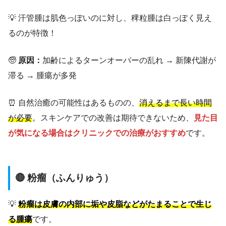
💡 汗管腫は肌色っぽいのに対し、稗粒腫は白っぽく見え
るのが特徴！
🧓
原因：
加齢によるターンオーバーの乱れ → 新陳代謝が
滞る → 腫瘍が多発
⏰ 自然治癒の可能性はあるものの、
消えるまで長い時間
が必要
。スキンケアでの改善は期待できないため、
見た目
が気になる場合はクリニックでの治療がおすすめ
です。
🔴 粉瘤（ふんりゅう）
💡
粉瘤は皮膚の内部に垢や皮脂などがたまることで生じ
る腫瘍
です。