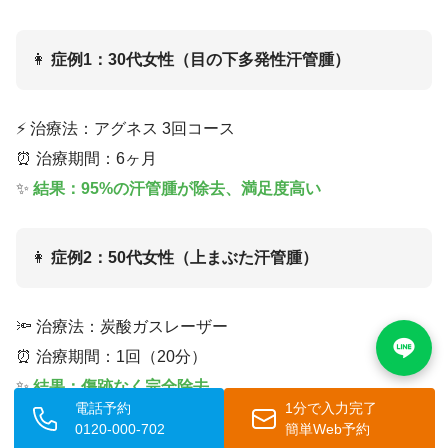
👩
症例1：30代女性（目の下多発性汗管腫）
⚡ 治療法：アグネス 3回コース
⏰ 治療期間：6ヶ月
✨
結果：95%の汗管腫が除去、満足度高い
👩
症例2：50代女性（上まぶた汗管腫）
🔦 治療法：炭酸ガスレーザー
⏰ 治療期間：1回（20分）
✨
結果：傷跡なく完全除去
電話予約
1分で入力完了
0120-000-702
簡単Web予約