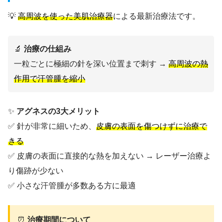
💡
高周波を使った美肌治療器
による最新治療法です。
🔬
治療の仕組み
一粒ごとに極細の針を深い位置まで刺す →
高周波の熱
作用で汗管腫を縮小
✨
アグネスの3大メリット
✅ 針が非常に細いため、
皮膚の表面を傷つけずに治療で
きる
✅ 皮膚の表面に直接的な熱を加えない → レーザー治療よ
り傷跡が少ない
✅ 小さな汗管腫が多数ある方に最適
⏰
治療期間について