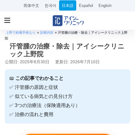
简体中文
한국어
日本語
Español
English
上野で粉瘤手術なら
»
診療内容
»
汗管腫の治療・除去｜アイシークリニック上野
院
汗管腫の治療・除去｜アイシークリニ
ック上野院
公開日: 2025年8月30日
更新日: 2026年7月10日
📖
この記事でわかること
✅ 汗管腫の原因と症状
✅ 似ている病気との見分け方
✅ 3つの治療法（保険適用あり）
✅ 治療の流れと費用