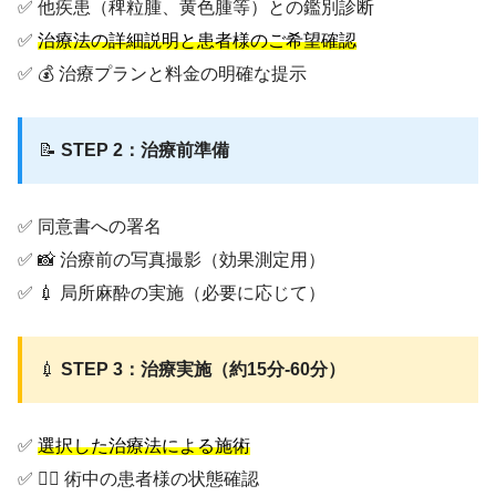
✅ 他疾患（稗粒腫、黄色腫等）との鑑別診断
✅
治療法の詳細説明と患者様のご希望確認
✅ 💰 治療プランと料金の明確な提示
📝
STEP 2：治療前準備
✅ 同意書への署名
✅ 📸 治療前の写真撮影（効果測定用）
✅ 💉 局所麻酔の実施（必要に応じて）
💉
STEP 3：治療実施（約15分-60分）
✅
選択した治療法による施術
✅ 👨‍⚕️ 術中の患者様の状態確認