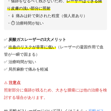
・傷跡をなるべく残さないため、
レーザーはできる限
り皮膚の浅い部分に照射
・💉 痛みは針で刺された程度（個人差あり）
・⏱️ 治療時間が短い
✅
炭酸ガスレーザーの3大メリット
✅
出血のリスクが非常に低い
（レーザーの凝固作用で血
管が一瞬で固まる）
✅ 治療時間が短い
✅ 局所麻酔で痛みを軽減
⚠️
注意点
照射部分に傷跡が残るため、大きな腫瘍には他の治療を検
討する場合があります。
📖 炭酸ガスレーザーについて詳しくはこちら：
炭酸ガス