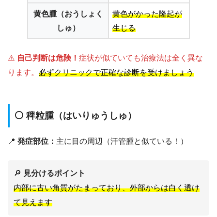
黄色腫（おうしょく
黄色がかった隆起が
しゅ）
生じる
⚠️
自己判断は危険！
症状が似ていても治療法は全く異な
ります。
必ずクリニックで正確な診断を受けましょう
⚪ 稗粒腫（はいりゅうしゅ）
📍
発症部位：
主に目の周辺（汗管腫と似ている！）
🔎
見分けるポイント
内部に古い角質がたまっており、外部からは白く透け
て見えます