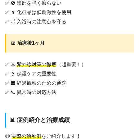
✅ 🚫 患部を強く擦らない
✅ 💄 化粧品は低刺激性を使用
✅ 🛁 入浴時の注意点を守る
📅
治療後1ヶ月
✅ 🌞
紫外線対策の徹底
（超重要！）
✅ 💧 保湿ケアの重要性
✅ 🏥 経過観察のための通院
✅ 📞 異常時の対応方法
📊 症例紹介と治療成績
😊
実際の治療例
をご紹介します！