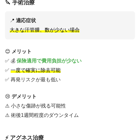
🔪 手術治療
📍
適応症状
大きな汗管腫、数が少ない場合
😊
メリット
✅ 💰
保険適用で費用負担が少ない
✅
一度で確実に除去可能
✅ 再発リスクが最も低い
😢
デメリット
⚠️ 小さな傷跡が残る可能性
⚠️ 術後1週間程度のダウンタイム
⚡ アグネス治療