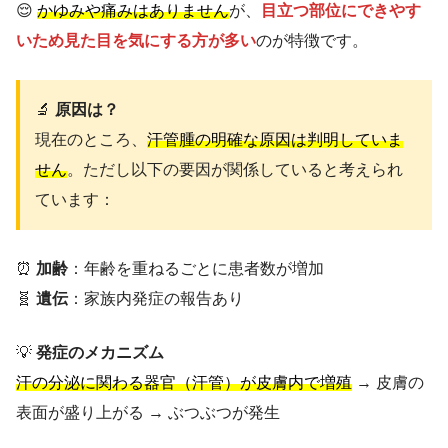
😌
かゆみや痛みはありません
が、
目立つ部位にできやす
いため見た目を気にする方が多い
のが特徴です。
🔬
原因は？
現在のところ、
汗管腫の明確な原因は判明していま
せん
。ただし以下の要因が関係していると考えられ
ています：
⏰
加齢
：年齢を重ねるごとに患者数が増加
🧬
遺伝
：家族内発症の報告あり
💡
発症のメカニズム
汗の分泌に関わる器官（汗管）が皮膚内で増殖
→ 皮膚の
表面が盛り上がる → ぶつぶつが発生