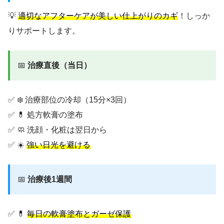
💡
適切なアフターケアが美しい仕上がりのカギ
！しっか
りサポートします。
📅
治療直後（当日）
✅ ❄️ 治療部位の冷却（15分×3回）
✅ 💊 処方軟膏の塗布
✅ 🧼 洗顔・化粧は翌日から
✅ ☀️
強い日光を避ける
📅
治療後1週間
✅ 💊
毎日の軟膏塗布とガーゼ保護