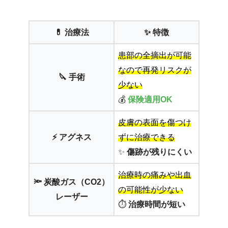
💊 治療法
✨ 特徴
患部の全摘出が可能
なので再発リスクが
🔪 手術
少ない
💰
保険適用OK
皮膚の表面を傷つけ
⚡ アグネス
ずに治療できる
✨
傷跡が残りにくい
治療時の痛みや出血
🔦 炭酸ガス（CO2）
の可能性が少ない
レーザー
⏱️
治療時間が短い