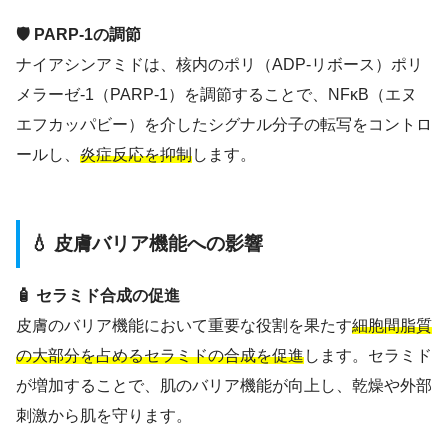
🛡️ PARP-1の調節
ナイアシンアミドは、核内のポリ（ADP-リボース）ポリ
メラーゼ-1（PARP-1）を調節することで、NFκB（エヌ
エフカッパビー）を介したシグナル分子の転写をコントロ
ールし、
炎症反応を抑制
します。
💧 皮膚バリア機能への影響
🧴 セラミド合成の促進
皮膚のバリア機能において重要な役割を果たす
細胞間脂質
の大部分を占めるセラミドの合成を促進
します。セラミド
が増加することで、肌のバリア機能が向上し、乾燥や外部
刺激から肌を守ります。