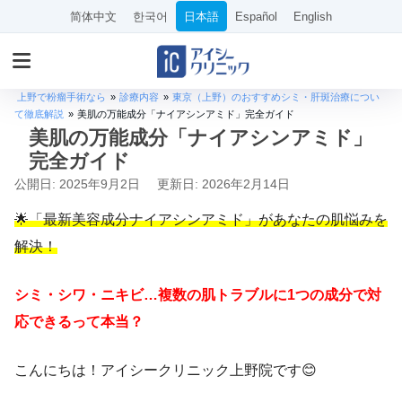
简体中文
한국어
日本語
Español
English
上野で粉瘤手術なら
»
診療内容
»
東京（上野）のおすすめシミ・肝斑治療につい
て徹底解説
»
美肌の万能成分「ナイアシンアミド」完全ガイド
美肌の万能成分「ナイアシンアミド」
完全ガイド
公開日: 2025年9月2日
更新日: 2026年2月14日
🌟「最新美容成分ナイアシンアミド」があなたの肌悩みを
解決！
シミ・シワ・ニキビ…複数の肌トラブルに1つの成分で対
応できるって本当？
こんにちは！アイシークリニック上野院です😊