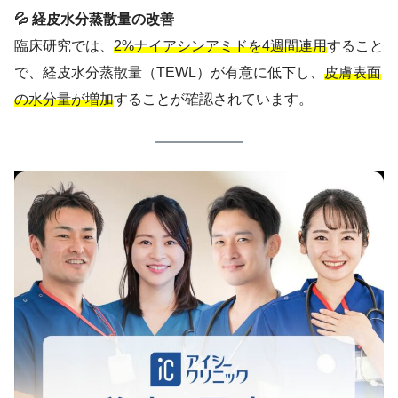
💦 経皮水分蒸散量の改善
臨床研究では、
2%ナイアシンアミドを4週間連用
すること
で、経皮水分蒸散量（TEWL）が有意に低下し、
皮膚表面
の水分量が増加
することが確認されています。