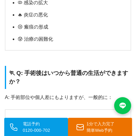
🦠 感染の拡大
🔥 炎症の悪化
😢 瘢痕の形成
😰 治療の困難化
🏃 Q: 手術後はいつから普通の生活ができます
か？
A: 手術部位や個人差にもよりますが、一般的に：
💼 事務仕事：
翌日から可能
電話予約
1分で入力完了
0120-000-702
簡単Web予約
🏋️ 重労働：1-2週間後