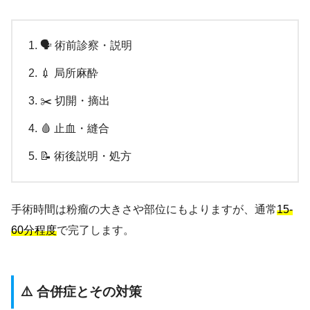
🗣️ 術前診察・説明
💉 局所麻酔
✂️ 切開・摘出
🩸 止血・縫合
📝 術後説明・処方
手術時間は粉瘤の大きさや部位にもよりますが、通常
15-
60分程度
で完了します。
⚠️ 合併症とその対策