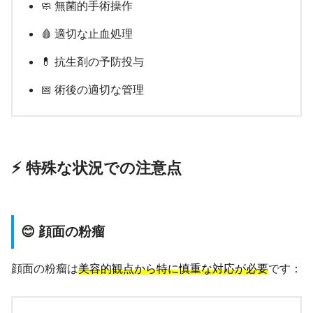
🧼 無菌的手術操作
🩸 適切な止血処理
💊 抗生剤の予防投与
📅 術後の適切な管理
⚡ 特殊な状況での注意点
😊 顔面の粉瘤
顔面の粉瘤は
美容的観点から特に慎重な対応が必要
です：