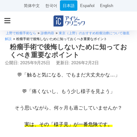
简体中文
한국어
日本語
Español
English
上野で粉瘤手術なら
»
診療内容
»
東京（上野）のおすすめ粉瘤治療について徹底
解説
»
粉瘤手術で後悔しないために知っておくべき重要なポイント
粉瘤手術で後悔しないために知ってお
くべき重要なポイント
公開日: 2025年9月25日
更新日: 2026年2月2日
💬「触ると気になる、でもまだ大丈夫かな…」
💬「痛くないし、もう少し様子を見よう」
そう思いながら、何ヶ月も過ごしていませんか？
実は、その「様子見」が一番危険です。