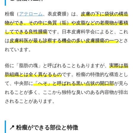
粉瘤（
アテローム
、表皮嚢腫）は、
皮膚の下に袋状の構造
物ができ、その中に角質（垢）や皮脂などの老廃物が蓄積
してできる良性腫瘍
です。日本皮膚科学会によると、これ
は
皮膚科医が最も診察する機会の多い皮膚腫瘍の一つ
とさ
れています。
俗に「脂肪の塊」と呼ばれることもありますが、
実際は脂
肪組織とは全く異なるもの
です。粉瘤の特徴的な構造とし
て、中央部に
「へそ」と呼ばれる黒い点状の開口部
が見ら
れることが多く、ここから独特な臭いのある内容物が排出
されることがあります。
📍 粉瘤ができる部位と特徴