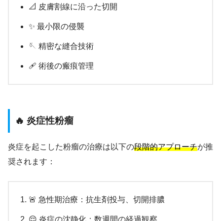
📐 皮膚割線に沿った切開
✨ 最小限の侵襲
🪡 精密な縫合技術
🩹 術後の瘢痕管理
🔥 炎症性粉瘤
炎症を起こした粉瘤の治療は以下の
段階的アプローチ
が推
奨されます：
🚨 急性期治療：抗生剤投与、切開排膿
😌 炎症の沈静化：数週間の経過観察