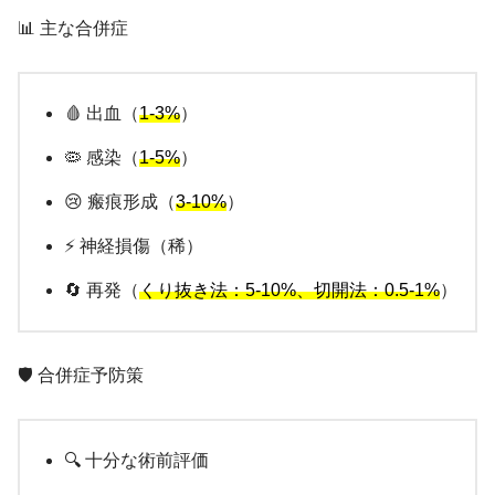
📊 主な合併症
🩸 出血（
1-3%
）
🦠 感染（
1-5%
）
😢 瘢痕形成（
3-10%
）
⚡ 神経損傷（稀）
🔄 再発（
くり抜き法：5-10%、切開法：0.5-1%
）
🛡️ 合併症予防策
🔍 十分な術前評価