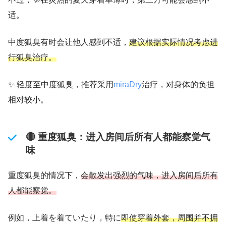
适。
中度狐臭有时会让他人感到不适，
建议根据实际情况考虑进
行狐臭治疗。
✨ 轻度至中度狐臭，推荐采用
miraDry
治疗，对身体的负担
相对较小。
🔴 重度狐臭：进入房间后所有人都能察觉气
味
重度狐臭的情况下，
会散发出强烈的气味，进入房间后所有
人都能察觉。
例如，上着を着ていたり，特に
即使穿着外套，周围并不拥