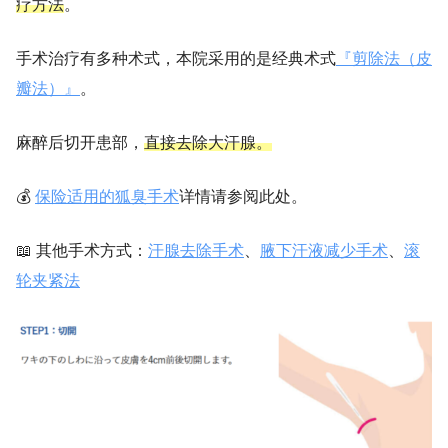
疗方法
。
手术治疗有多种术式，本院采用的是经典术式
『剪除法（皮
瓣法）』
。
麻醉后切开患部，
直接去除大汗腺。
💰
保险适用的狐臭手术
详情请参阅此处。
📖 其他手术方式：
汗腺去除手术
、
腋下汗液减少手术
、
滚
轮夹紧法