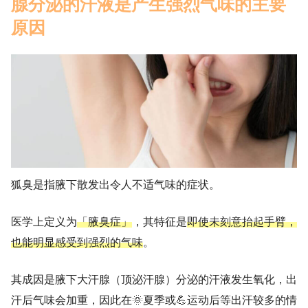
腺分泌的汗液是产生强烈气味的主要
原因
狐臭是指腋下散发出令人不适气味的症状。
医学上定义为
「腋臭症」
，其特征是
即使未刻意抬起手臂，
也能明显感受到强烈的气味
。
其成因是腋下大汗腺（顶泌汗腺）分泌的汗液发生氧化，出
汗后气味会加重，因此在🌞夏季或💪运动后等出汗较多的情