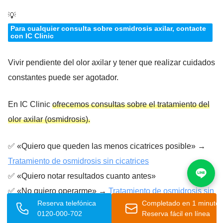
💡
Para cualquier consulta sobre osmidrosis axilar, contacte
con IC Clinic
Vivir pendiente del olor axilar y tener que realizar cuidados
constantes puede ser agotador.
En IC Clinic
ofrecemos consultas sobre el tratamiento del
olor axilar (osmidrosis).
✅ «Quiero que queden las menos cicatrices posible» →
Tratamiento de osmidrosis sin cicatrices
✅ «Quiero notar resultados cuanto antes»
✅ «No quiero operarme» →
Tratamiento de osmidrosis sin
Reserva telefónica
Completado en 1 minuto
cirugía
0120-000-702
Reserva fácil en línea