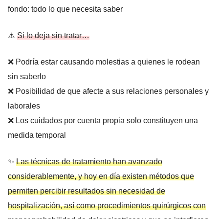
fondo: todo lo que necesita saber
⚠️
Si lo deja sin tratar…
❌ Podría estar causando molestias a quienes le rodean
sin saberlo
❌ Posibilidad de que afecte a sus relaciones personales y
laborales
❌ Los cuidados por cuenta propia solo constituyen una
medida temporal
✨
Las técnicas de tratamiento han avanzado
considerablemente, y hoy en día existen métodos que
permiten percibir resultados sin necesidad de
hospitalización, así como procedimientos quirúrgicos con