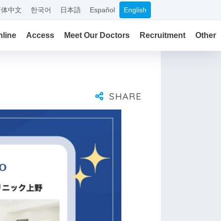
简体中文
한국어
日本語
Español
English
line
Access
Meet Our Doctors
Recruitment
Other