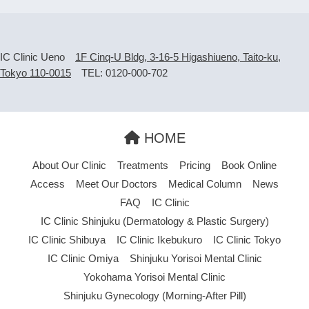
IC Clinic Ueno
1F Cinq-U Bldg, 3-16-5 Higashiueno, Taito-ku,
Tokyo 110-0015
TEL: 0120-000-702
HOME
About Our Clinic
Treatments
Pricing
Book Online
Access
Meet Our Doctors
Medical Column
News
FAQ
IC Clinic
IC Clinic Shinjuku (Dermatology & Plastic Surgery)
IC Clinic Shibuya
IC Clinic Ikebukuro
IC Clinic Tokyo
IC Clinic Omiya
Shinjuku Yorisoi Mental Clinic
Yokohama Yorisoi Mental Clinic
Shinjuku Gynecology (Morning-After Pill)