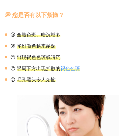
💭 您是否有以下烦恼？
😢
全脸色斑、暗沉增多
😰
雀斑颜色越来越深
😔
出现褐色色斑或暗沉
😣
眼周下方出现扩散的
褐色色斑
😖
毛孔黑头令人烦恼