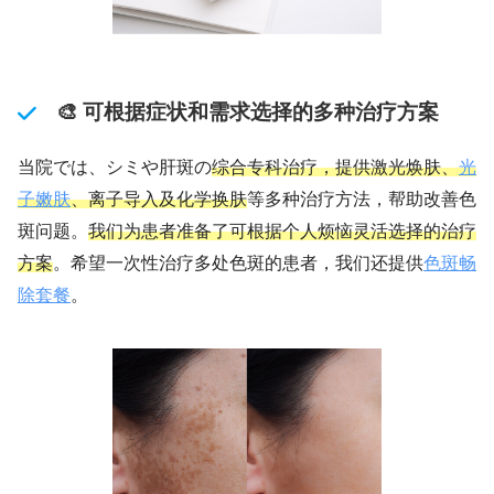
🎨 可根据症状和需求选择的多种治疗方案
当院では、シミや肝斑の
综合专科治疗，提供激光焕肤、
光
子嫩肤
、离子导入及化学换肤
等多种治疗方法，帮助改善色
斑问题。
我们为患者准备了可根据个人烦恼灵活选择的治疗
方案
。希望一次性治疗多处色斑的患者，我们还提供
色斑畅
除套餐
。