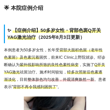
🌟 本院症例介绍
✨
【症例介绍】50多岁女性・背部色斑Q开关
YAG激光治疗
（2025年8月3日更新）
本例患者为50多岁女性，长年受
背部大面积色斑（老年性
色素斑）及色素沉着
困扰，前来IC Clinic上野院就诊。经诊
断确认为
紫外线影响所致的良性色素性病变
，实施了
Q开关
YAG激光
祛斑治疗。施术时间较短，
经多次照射后色素逐
渐淡化
，目前
整体肤色均匀改善，外观清爽焕然一新
。患者
表示”
背部不再令我感到困扰了
“。