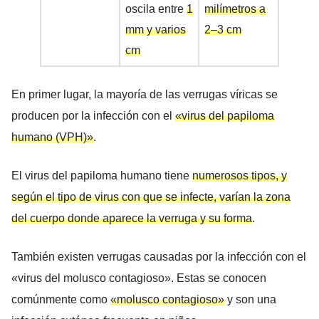
oscila entre
1
milímetros a
mm y varios
2–3 cm
cm
En primer lugar, la mayoría de las verrugas víricas se
producen por la infección con el
«virus del papiloma
humano (VPH)»
.
El virus del papiloma humano tiene
numerosos tipos, y
según el tipo de virus con que se infecte, varían la zona
del cuerpo donde aparece la verruga y su forma
.
También existen verrugas causadas por la infección con el
«virus del molusco contagioso». Estas se conocen
comúnmente como
«molusco contagioso»
y son una