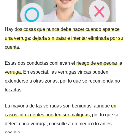
Hay
dos cosas que nunca debe hacer cuando aparece
una verruga
:
dejarla sin tratar e intentar eliminarla por su
cuenta
.
Estas dos conductas conllevan el
riesgo de empeorar la
verruga
. En especial, las verrugas víricas pueden
extenderse a otras zonas, por lo que se recomienda no
tocarlas.
La mayoría de las verrugas son benignas, aunque
en
casos infrecuentes pueden ser malignas
, por lo que si
detecta una verruga, consulte a un médico lo antes
posible.