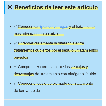
🎯
Beneficios de leer este artículo
✅
Conocer los
tipos de verrugas
y el tratamiento
más adecuado para cada una
✅
Entender claramente la diferencia entre
tratamientos cubiertos por el seguro y tratamientos
privados
✅ Comprender correctamente las
ventajas y
desventajas
del tratamiento con nitrógeno líquido
✅
Conocer el costo aproximado del tratamiento
de forma rápida