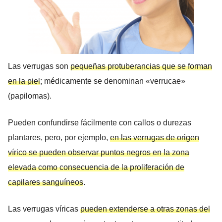
Las verrugas son
pequeñas protuberancias que se forman
en la piel
; médicamente se denominan «verrucae»
(papilomas).
Pueden confundirse fácilmente con callos o durezas
plantares, pero, por ejemplo,
en las verrugas de origen
vírico se pueden observar puntos negros en la zona
elevada como consecuencia de la proliferación de
capilares sanguíneos
.
Las verrugas víricas
pueden extenderse a otras zonas del