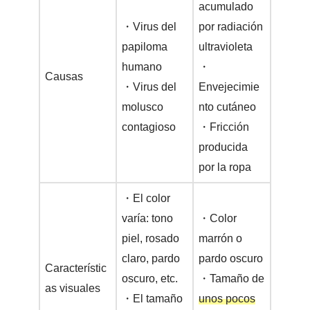
acumulado
・Virus del
por radiación
papiloma
ultravioleta
humano
・
Causas
・Virus del
Envejecimie
molusco
nto cutáneo
contagioso
・Fricción
producida
por la ropa
・El color
varía: tono
・Color
piel, rosado
marrón o
claro, pardo
pardo oscuro
Característic
oscuro, etc.
・Tamaño de
as visuales
・El tamaño
unos pocos