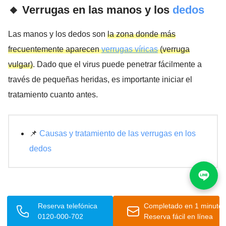
🔸 Verrugas en las manos y los
dedos
Las manos y los dedos son
la zona donde más
frecuentemente aparecen
verrugas víricas
(verruga
vulgar)
. Dado que el virus puede penetrar fácilmente a
través de pequeñas heridas, es importante iniciar el
tratamiento cuanto antes.
📌
Causas y tratamiento de las verrugas en los
dedos
🔸 Verrugas en los pies
Reserva telefónica
Completado en 1 minuto
0120-000-702
Reserva fácil en línea