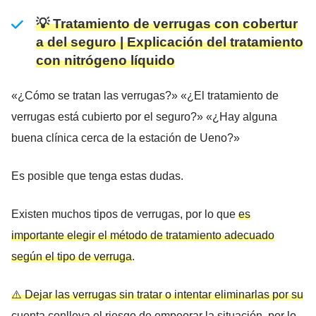
💡 Tratamiento de verrugas con cobertur
a del seguro | Explicación del tratamiento
con nitrógeno líquido
«¿Cómo se tratan las verrugas?» «¿El tratamiento de
verrugas está cubierto por el seguro?» «¿Hay alguna
buena clínica cerca de la estación de Ueno?»
Es posible que tenga estas dudas.
Existen muchos tipos de verrugas, por lo que
es
importante elegir el método de tratamiento adecuado
según el tipo de verruga
.
⚠️ Dejar las verrugas sin tratar o intentar eliminarlas por su
cuenta conlleva el riesgo de empeorar la situación
, por lo