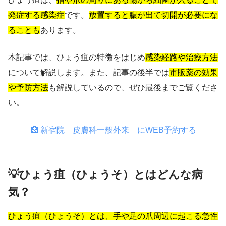
発症する感染症
です。
放置すると膿が出て切開が必要にな
ることも
あります。
本記事では、ひょう疽の特徴をはじめ
感染経路や治療方法
について解説します。また、記事の後半では
市販薬の効果
や予防方法
も解説しているので、ぜひ最後までご覧くださ
い。
🏥 新宿院 皮膚科一般外来 にWEB予約する
💡ひょう疽（ひょうそ）とはどんな病
気？
ひょう疽（ひょうそ）とは、手や足の爪周辺に起こる急性