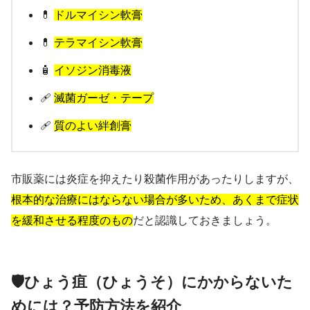
💊
ドルマイシン軟膏
💊
テラマイシン軟膏
🧴
イソジン消毒液
🩹
滅菌ガーゼ・テープ
🩹
質のよい絆創膏
市販薬には炎症を抑えたり殺菌作用があったりしますが、
根本的な治療にはならない場合が多いため、あくまで症状
を緩和させる程度のもの
だと認識しておきましょう。
🛡️ひょう疽（ひょうそ）にかからないた
めには？予防方法を紹介