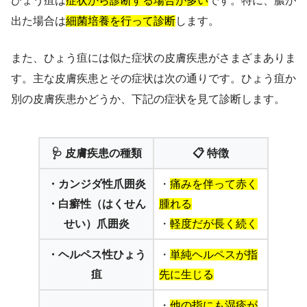
ひょう疽は
症状から診断する場合が多い
です。特に、膿が
出た場合は
細菌培養を行って診断
します。
また、ひょう疽には似た症状の皮膚疾患がさまざまありま
す。主な皮膚疾患とその症状は次の通りです。ひょう疽か
別の皮膚疾患かどうか、下記の症状を見て診断します。
🩺 皮膚疾患の種類
📋 特徴
・カンジダ性爪囲炎
・
痛みを伴って赤く
・白癬性（はくせん
腫れる
せい）爪囲炎
・
軽度だが長く続く
・ヘルペス性ひょう
・
単純ヘルペスが指
疽
先に生じる
・
他の指にも湿疹が