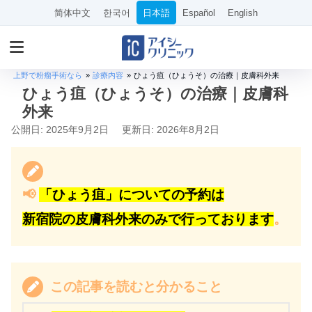
简体中文
한국어
日本語
Español
English
上野で粉瘤手術なら
»
診療内容
»
ひょう疽（ひょうそ）の治療｜皮膚科外来
ひょう疽（ひょうそ）の治療｜皮膚科
外来
公開日: 2025年9月2日
更新日: 2026年8月2日
📢
「ひょう疽」についての予約は
新宿院の皮膚科外来のみで行っております
。
この記事を読むと分かること