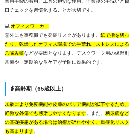
業用手袋の着用、工具の適切な使用、作業後の手洗いと傷
口チェックを習慣化することが大切です。
💻
オフィスワーカー
意外にも事務職でも発症リスクがあります。
紙で指を切っ
たり、乾燥したオフィス環境での手荒れ、ストレスによる
爪噛み癖
などが要因となります。デスクワーク用の保湿剤
常備や、定期的な爪ケアが予防に効果的です。
👵高齢期（65歳以上）
加齢により免疫機能や皮膚のバリア機能が低下するため、
軽微な外傷でも感染しやすくなります
。また、
糖尿病など
の基礎疾患がある場合は治癒が遅れやすく、重症化リスク
も高まります
。