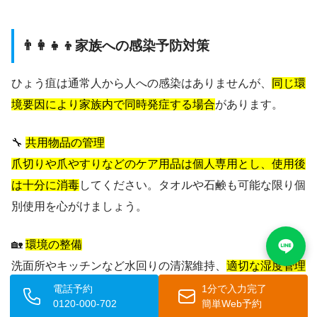
👨‍👩‍👧‍👦家族への感染予防対策
ひょう疽は通常人から人への感染はありませんが、
同じ環
境要因により家族内で同時発症する場合
があります。
🔧
共用物品の管理
爪切りや爪やすりなどのケア用品は個人専用とし、使用後
は十分に消毒
してください。タオルや石鹸も可能な限り個
別使用を心がけましょう。
🏡
環境の整備
洗面所やキッチンなど水回りの清潔維持、
適切な湿度管理
（50-60％）
、清拭用品の定期交換などを行います。
電話予約
1分で入力完了
0120-000-702
簡単Web予約