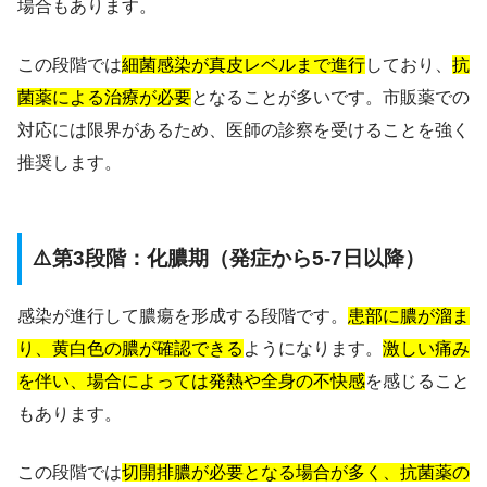
場合もあります。
この段階では
細菌感染が真皮レベルまで進行
しており、
抗
菌薬による治療が必要
となることが多いです。市販薬での
対応には限界があるため、医師の診察を受けることを強く
推奨します。
⚠️第3段階：化膿期（発症から5-7日以降）
感染が進行して膿瘍を形成する段階です。
患部に膿が溜ま
り、黄白色の膿が確認できる
ようになります。
激しい痛み
を伴い、場合によっては発熱や全身の不快感
を感じること
もあります。
この段階では
切開排膿が必要となる場合が多く、抗菌薬の