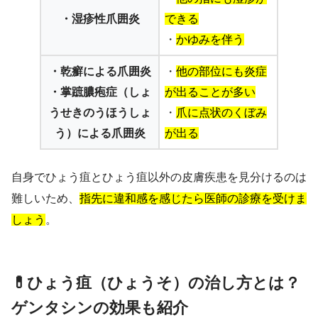
・湿疹性爪囲炎
できる
・
かゆみを伴う
・乾癬による爪囲炎
・
他の部位にも炎症
・掌蹠膿疱症（しょ
が出ることが多い
うせきのうほうしょ
・
爪に点状のくぼみ
う）による爪囲炎
が出る
自身でひょう疽とひょう疽以外の皮膚疾患を見分けるのは
難しいため、
指先に違和感を感じたら医師の診療を受けま
しょう
。
💊ひょう疽（ひょうそ）の治し方とは？
ゲンタシンの効果も紹介