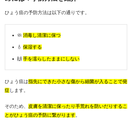
ひょう疽の予防方法は以下の通りです。
🧼
消毒し清潔に保つ
💧
保湿する
🙌
手を濡らしたままにしない
ひょう疽は
指先にできた小さな傷から細菌が入ることで発
症
します。
そのため、
皮膚を清潔に保ったり手荒れを防いだりするこ
とがひょう疽の予防に繋がります
。