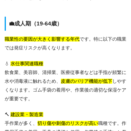
💼成人期（19-64歳）
職業性の要因が大きく影響する年代
です。特に以下の職業
では発症リスクが高くなります。
💧
水仕事関連職種
飲食業、美容師、清掃業、医療従事者などは手指が頻繁に
水や消毒液に触れるため、
皮膚のバリア機能が低下
しやす
くなります。ゴム手袋の着用や、作業後の適切な保湿ケア
が重要です。
🔨
建設業・製造業
手作業が多く、
切り傷や刺傷のリスクが高い
職種です。作