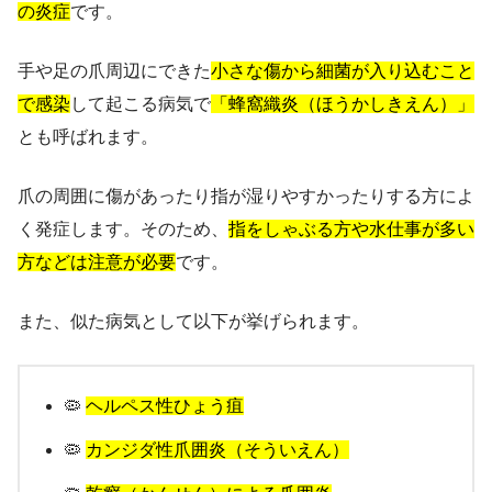
の炎症
です。
手や足の爪周辺にできた
小さな傷から細菌が入り込むこと
で感染
して起こる病気で
「蜂窩織炎（ほうかしきえん）」
とも呼ばれます。
爪の周囲に傷があったり指が湿りやすかったりする方によ
く発症します。そのため、
指をしゃぶる方や水仕事が多い
方などは注意が必要
です。
また、似た病気として以下が挙げられます。
🦠
ヘルペス性ひょう疽
🦠
カンジダ性爪囲炎（そういえん）