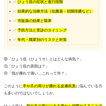
✅
ひょう疽の症状と進行段階
✅
効果的な治療方法（抗菌薬・切開排膿など）
✅
市販薬の効果と限界
✅
予防方法と受診のタイミング
✅
年代・職業別のリスクと対策
😰「ひょう疽（ひょうそ）とはどんな病気？」
🤔「ひょう疽の原因は？」
😣「指が腫れて痛い…これって何？」
このように
手や爪の周りが腫れる皮膚疾患
に悩んでいる方
も多いのではないでしょうか。
ひょう疽は、
指や爪の周りにある傷から細菌が入ることで