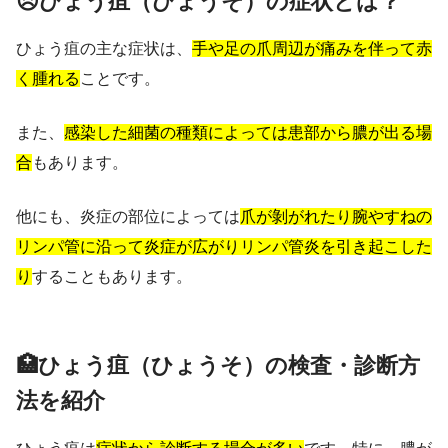
😣ひょう疽（ひょうそ）の症状とは？
ひょう疽の主な症状は、
手や足の爪周辺が痛みを伴って赤
く腫れる
ことです。
また、
感染した細菌の種類によっては患部から膿が出る場
合
もあります。
他にも、炎症の部位によっては
爪が剝がれたり腕やすねの
リンパ管に沿って炎症が広がりリンパ管炎を引き起こした
り
することもあります。
🏥ひょう疽（ひょうそ）の検査・診断方
法を紹介