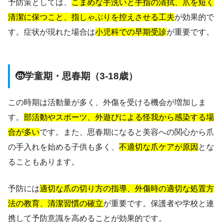
予防策としては、
こまめな手洗いと手指の清拭、爪を短く
清潔に保つこと、指しゃぶりを控えさせる工夫
が効果的で
す。症状が現れた場合は
小児科での早期受診
が重要です。
🧒学童期・思春期（3-18歳）
この時期は活動量が多く、外傷を受ける機会が増加しま
す。
部活動やスポーツ、外遊びによる怪我から感染する場
合が多い
です。また、思春期になると美容への関心から爪
の手入れを始める子供も多く、
不適切な爪ケアが原因
とな
ることもあります。
予防には
適切な爪の切り方の指導、外傷時の適切な処置方
法の教育、清潔習慣の確立
が重要です。保護者や学校と連
携して予防意識を高めることが効果的です。