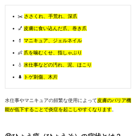
✂️
ささくれ、手荒れ、深爪
💅
皮膚に食い込んだ爪、巻き爪
💄
マニキュア、ジェルネイル
👶
爪を噛むくせ、指しゃぶり
💧
水仕事などの汚れ、泥、ほこり
🌲
トゲ刺傷、木片
水仕事やマニキュアの頻繁な使用によって
皮膚のバリア機
能が低下することで炎症を起こしやすくなります
。