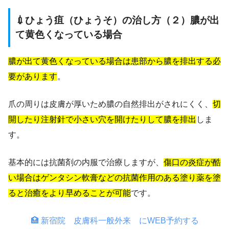
💉ひょう疽（ひょうそ）の治し方（２）膿が出
て黄色くなっている場合
膿が出て黄色くなっている場合は患部から膿を排出する必
要があります
。
爪の周りは皮膚が厚いため膿の自然排出がされにくく、
切
開したり注射針で小さい穴を開けたりして膿を排出
しま
す。
基本的には抗菌剤の内服で治療しますが、
傷口の炎症が酷
い場合はゲンタシン軟膏などの抗菌作用のある塗り薬を塗
ると治癒をより早めることが可能
です。
🏥 新宿院 皮膚科一般外来 にWEB予約する