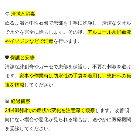
🧼
清拭と消毒
ぬるま湯と中性石鹸で患部を丁寧に洗浄し、清潔なタオル
で水分を完全に除去します。その後、
アルコール系消毒液
やイソジンなどで消毒
を行います。
🛡️
保護と安静
清潔な絆創膏やガーゼで患部を保護し、不要な刺激を避け
ます。
家事や作業時は防水性の手袋を着用し、患部への負
担を軽減
してください。
📊
経過観察
24-48時間での症状の変化を注意深く観察
します。改善傾
向にない場合や悪化が見られる場合は、速やかに医療機関
を受診してください。