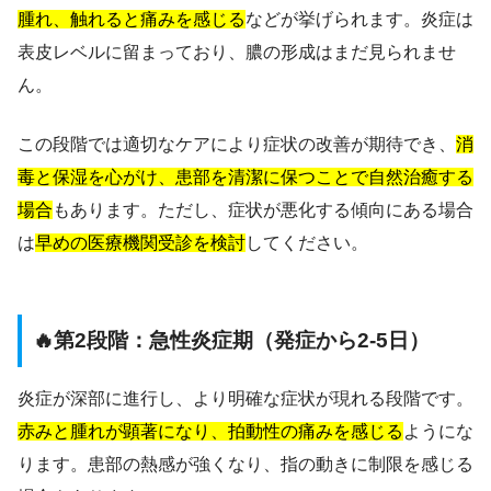
腫れ、触れると痛みを感じる
などが挙げられます。炎症は
表皮レベルに留まっており、膿の形成はまだ見られませ
ん。
この段階では適切なケアにより症状の改善が期待でき、
消
毒と保湿を心がけ、患部を清潔に保つことで自然治癒する
場合
もあります。ただし、症状が悪化する傾向にある場合
は
早めの医療機関受診を検討
してください。
🔥第2段階：急性炎症期（発症から2-5日）
炎症が深部に進行し、より明確な症状が現れる段階です。
赤みと腫れが顕著になり、拍動性の痛みを感じる
ようにな
ります。患部の熱感が強くなり、指の動きに制限を感じる