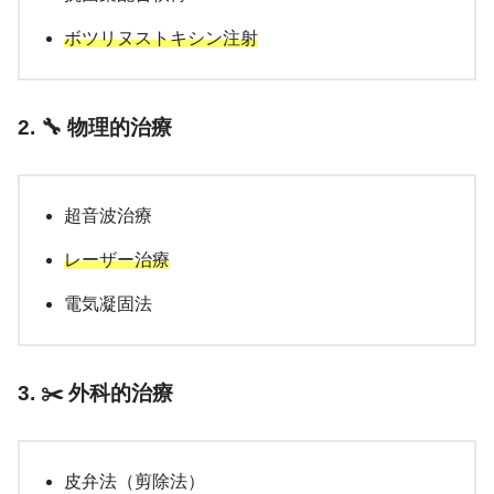
ボツリヌストキシン注射
2. 🔧 物理的治療
超音波治療
レーザー治療
電気凝固法
3. ✂️ 外科的治療
皮弁法（剪除法）