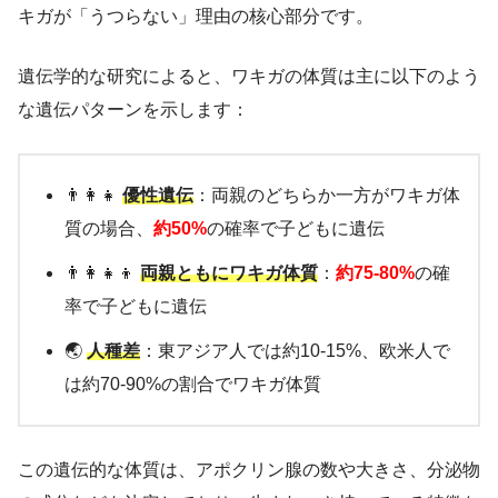
キガが「うつらない」理由の核心部分です。
遺伝学的な研究によると、ワキガの体質は主に以下のよう
な遺伝パターンを示します：
👨‍👩‍👧
優性遺伝
：両親のどちらか一方がワキガ体
質の場合、
約50%
の確率で子どもに遺伝
👨‍👩‍👧‍👦
両親ともにワキガ体質
：
約75-80%
の確
率で子どもに遺伝
🌏
人種差
：東アジア人では約10-15%、欧米人で
は約70-90%の割合でワキガ体質
この遺伝的な体質は、アポクリン腺の数や大きさ、分泌物