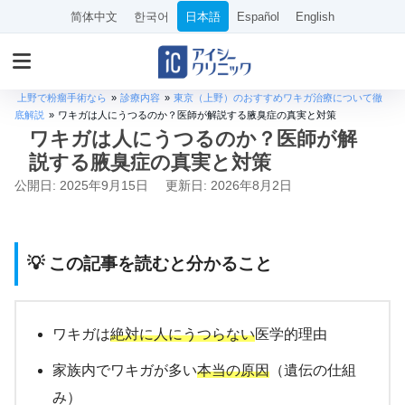
简体中文
한국어
日本語
Español
English
上野で粉瘤手術なら
»
診療内容
»
東京（上野）のおすすめワキガ治療について徹
底解説
»
ワキガは人にうつるのか？医師が解説する腋臭症の真実と対策
ワキガは人にうつるのか？医師が解
説する腋臭症の真実と対策
公開日: 2025年9月15日
更新日: 2026年8月2日
💡 この記事を読むと分かること
ワキガは
絶対に人にうつらない
医学的理由
家族内でワキガが多い
本当の原因
（遺伝の仕組
み）