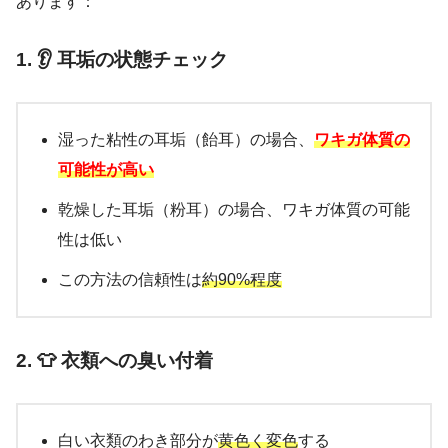
あります：
1. 👂 耳垢の状態チェック
湿った粘性の耳垢（飴耳）の場合、
ワキガ体質の
可能性が高い
乾燥した耳垢（粉耳）の場合、ワキガ体質の可能
性は低い
この方法の信頼性は
約90%程度
2. 👕 衣類への臭い付着
白い衣類のわき部分が
黄色く変色
する