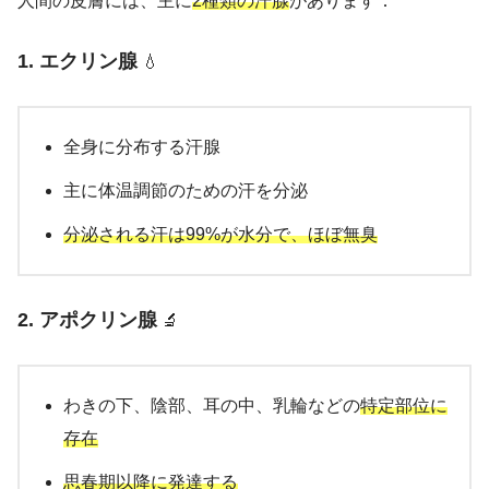
人間の皮膚には、主に
2種類の汗腺
があります：
1. エクリン腺
💧
全身に分布する汗腺
主に体温調節のための汗を分泌
分泌される汗は99%が水分で、ほぼ無臭
2. アポクリン腺
🔬
わきの下、陰部、耳の中、乳輪などの
特定部位に
存在
思春期以降に発達する