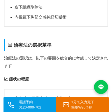
皮下組織削除法
内視鏡下胸部交感神経切断術
📊 治療法の選択基準
治療法の選択は、以下の要因を総合的に考慮して決定され
ます：
📈 症状の程度
🟢 軽度：日常生活への支障が少ない
電話予約
1分で入力完了
0120-000-702
簡単Web予約
🟡 中等度：周囲の人に気づかれる程度