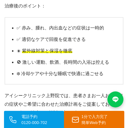
治療後のポイント：
✅ 赤み、腫れ、内出血などの症状は一時的
✅ 適切なケアで回復を促進できる
☀️
紫外線対策と保湿を徹底
🚫 激しい運動、飲酒、長時間の入浴は控える
❄️ 冷却ケアや十分な睡眠で快適に過ごせる
アイシークリニック上野院では、患者さまお一人おひとり
の症状やご希望に合わせた治療計画をご提案しておりま
す。
Vビーム治療をご検討の方、ダウンタイムについてご
電話予約
1分で入力完了
不安がある方は、ぜひお気軽にご相談ください。
0120-000-702
簡単Web予約