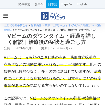
简体中文
한국어
日本語
Español
English
上野で粉瘤手術なら
»
診療内容
»
東京（上野）のおすすめVビーム治療について徹
底解説
»
Vビームのダウンタイム・経過を詳しく解説｜治療後の症状と過ごし方
Vビームのダウンタイム・経過を詳し
く解説｜治療後の症状と過ごし方
公開日: 2026年1月2日
更新日: 2026年2月27日
Vビームは、赤ら顔やニキビ跡の赤み、毛細血管拡張症、
赤あざなどの治療に用いられるレーザー治療です。
肌への
負担が比較的少なく、多くの方に選ばれていますが、
治療
後にはどのような症状が現れるのか、日常生活にどの程度
影響があるのか
気になる方も多いのではないでしょうか。
この記事では、
Vビームのダウンタイムの詳細や治療後の