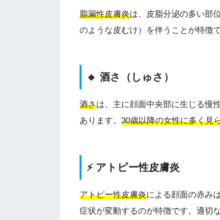
脂漏性皮膚炎
は、皮脂分泌の多い部
のような皮むけ）を伴うことが特徴
🔸 酒さ（しゅさ）
酒さ
は、主に顔面中央部に生じる慢
あります。
30歳以降の女性に多く見
⚡ アトピー性皮膚炎
アトピー性皮膚炎
による顔面の赤み
症状が変動するのが特徴です。適切