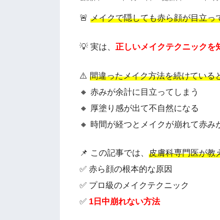
🚨
メイクで隠しても赤ら顔が目立っ
💡 実は、
正しいメイクテクニックを
⚠️
間違ったメイク方法を続けている
🔸 赤みが余計に目立ってしまう
🔸 厚塗り感が出て不自然になる
🔸 時間が経つとメイクが崩れて赤み
📌 この記事では、
皮膚科専門医が教
✅ 赤ら顔の根本的な原因
✅ プロ級のメイクテクニック
✅
1日中崩れない方法