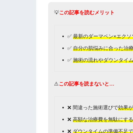
💡
この記事を読むメリット
✅
最新のダーマペン×エクソ
✅
自分の肌悩みに合った治
✅
施術の流れやダウンタイ
⚠️
この記事を読まないと…
❌ 間違った施術選びで
効果
❌
高額な治療費を無駄にす
❌
ダウンタイムの準備不足