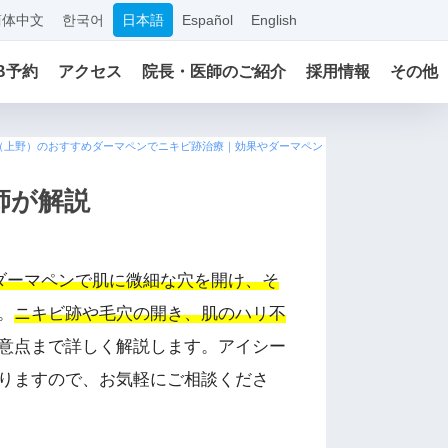
简体中文
한국어
日本語
Español
English
B予約
アクセス
院長・医師のご紹介
採用情報
その他
（上野）のおすすめダーマペンでニキビ跡治療｜効果やダーマペン
師が解説
ダーマペンで肌に微細な穴を開け、そ
。
ニキビ跡や毛穴の開き、肌のハリ不
意点まで詳しく解説します。アイシー
りますので、お気軽にご相談くださ