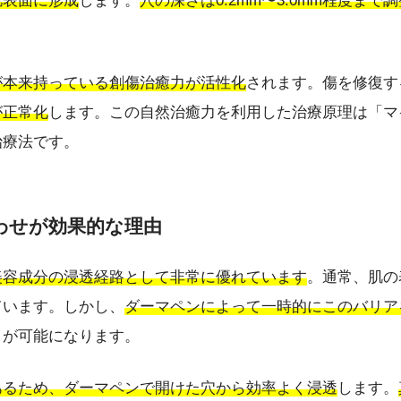
肌表面に形成
します。
穴の深さは0.2mm〜3.0mm程度まで
が本来持っている創傷治癒力が活性化
されます。傷を修復す
が正常化
します。この自然治癒力を利用した治療原理は「マ
治療法です。
わせが効果的な理由
美容成分の浸透経路として非常に優れています
。通常、肌の
ています。しかし、
ダーマペンによって一時的にこのバリア
とが可能になります。
あるため、ダーマペンで開けた穴から効率よく浸透
します。