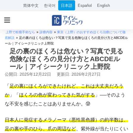
简体中文
한국어
日本語
Español
English
上野で粉瘤手術なら
»
診療内容
»
東京（上野）のおすすめほくろ治療について徹
底解説
»
足の裏のほくろは危ない？写真で見る危険なほくろの見分け方とABCDEル
ール｜アイシークリニック上野院
足の裏のほくろは危ない？写真で見る
危険なほくろの見分け方とABCDEル
ール｜アイシークリニック上野院
公開日: 2025年12月22日
更新日: 2026年2月27日
「
足の裏にほくろができたけれど、これは大丈夫だろう
か
」「
ほくろの色が変わってきた気がする
」──そのよう
な不安を感じたことはありませんか。😰
日本人に発症するメラノーマ（悪性黒色腫）の約半数は、
足の裏や手のひら、爪の周辺など
、紫外線が当たりにくい