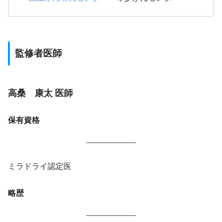
監修者医師
高桑 康太 医師
保有資格
ミラドライ認定医
略歴