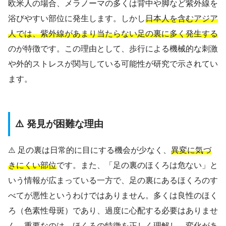
欧米人の場合、メラノーマの多くは背中や脚など紫外線を
浴びやすい部位に発生します。しかし
日本人を含むアジア
人では、紫外線があまり当たらない足の裏に多く発生する
のが特徴です。この理由として、歩行による機械的な刺激
や外的ストレスが関与している可能性が研究で示されてい
ます。
⚠️ 発見が困難な理由
⚠️ 足の裏は日常的に目にする機会が少なく、
異変に気づ
きにくい部位
です。また、「足の裏のほくろは危ない」と
いう情報が広まっている一方で、足の裏にあるほくろのす
べてが悪性というわけではありません。多くは良性のほく
ろ（色素性母斑）であり、過度に心配する必要はありませ
ん。重要なのは、
ほくろの特徴を正しく理解し、変化があ