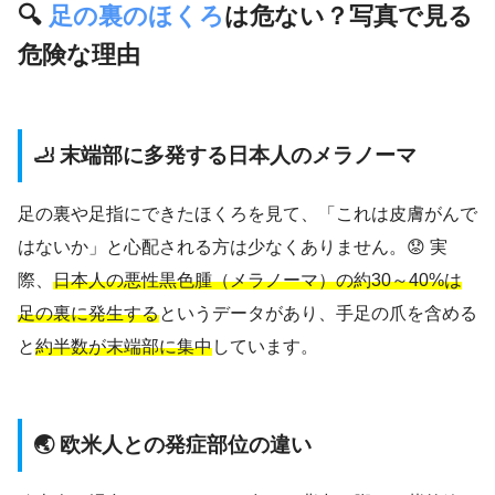
🔍
足の裏のほくろ
は危ない？写真で見る
危険な理由
🦶 末端部に多発する日本人のメラノーマ
足の裏や足指にできたほくろを見て、「これは皮膚がんで
はないか」と心配される方は少なくありません。😟 実
際、
日本人の悪性黒色腫（メラノーマ）の約30～40%は
足の裏に発生する
というデータがあり、手足の爪を含める
と
約半数が末端部に集中
しています。
🌏 欧米人との発症部位の違い