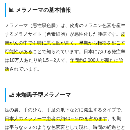
📊 メラノーマの基本情報
メラノーマ（悪性黒色腫）は、皮膚のメラニン色素を産生
するメラノサイト（色素細胞）が悪性化した腫瘍です。
皮
膚がんの中でも特に悪性度が高く、早期から転移を起こす
可能性がある
ことで知られています。日本における発症率
は10万人あたり約1.5～2人で、
年間約2,000人が新たに診
断
されています。
🦶 末端黒子型メラノーマ
足の裏、手のひら、手足の爪下などに発生するタイプで、
日本人のメラノーマ患者の約40～50%を占めます
。初期
は平らなシミのような色素斑として現れ、時間の経過とと