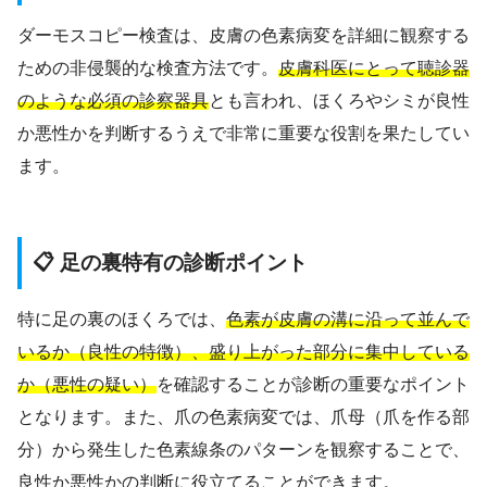
ダーモスコピー検査は、皮膚の色素病変を詳細に観察する
ための非侵襲的な検査方法です。
皮膚科医にとって聴診器
のような必須の診察器具
とも言われ、ほくろやシミが良性
か悪性かを判断するうえで非常に重要な役割を果たしてい
ます。
📋 足の裏特有の診断ポイント
特に足の裏のほくろでは、
色素が皮膚の溝に沿って並んで
いるか（良性の特徴）、盛り上がった部分に集中している
か（悪性の疑い）
を確認することが診断の重要なポイント
となります。また、爪の色素病変では、爪母（爪を作る部
分）から発生した色素線条のパターンを観察することで、
良性か悪性かの判断に役立てることができます。