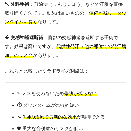
🔪
外科手術
：剪除法（せんじょほう）などで汗腺を直接
取り除く方法です。効果は高いものの、
傷跡が残り、ダウ
ンタイムも長く
なります。
🧠
交感神経遮断術
：胸部の交感神経を遮断する手術で
す。効果は高いですが、
代償性発汗（他の部位での発汗増
加）のリスク
があります。
これらと比較したミラドライの利点は：
✨ メスを使わないため
傷跡が残らない
⏱️ ダウンタイムが比較的短い
🎯
1回の治療で長期的な効果
が期待できる
🛡️ 重大な合併症のリスクが低い