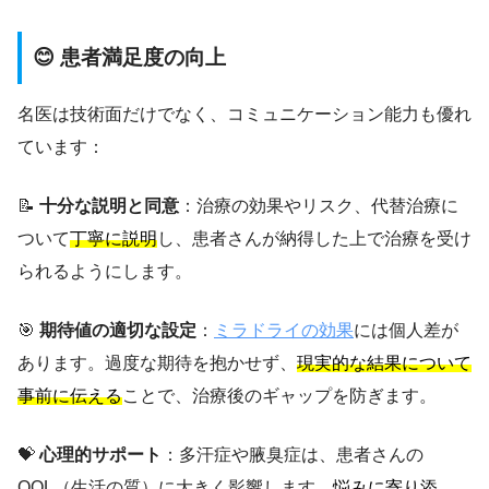
😊 患者満足度の向上
名医は技術面だけでなく、コミュニケーション能力も優れ
ています：
📝
十分な説明と同意
：治療の効果やリスク、代替治療に
ついて
丁寧に説明
し、患者さんが納得した上で治療を受け
られるようにします。
🎯
期待値の適切な設定
：
ミラドライの効果
には個人差が
あります。過度な期待を抱かせず、
現実的な結果について
事前に伝える
ことで、治療後のギャップを防ぎます。
💝
心理的サポート
：多汗症や腋臭症は、患者さんの
QOL（生活の質）に大きく影響します。
悩みに寄り添