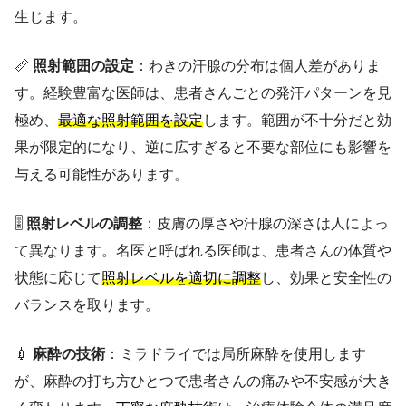
生じます。
📏
照射範囲の設定
：わきの汗腺の分布は個人差がありま
す。経験豊富な医師は、患者さんごとの発汗パターンを見
極め、
最適な照射範囲を設定
します。範囲が不十分だと効
果が限定的になり、逆に広すぎると不要な部位にも影響を
与える可能性があります。
🎚️
照射レベルの調整
：皮膚の厚さや汗腺の深さは人によっ
て異なります。名医と呼ばれる医師は、患者さんの体質や
状態に応じて
照射レベルを適切に調整
し、効果と安全性の
バランスを取ります。
💉
麻酔の技術
：ミラドライでは局所麻酔を使用します
が、麻酔の打ち方ひとつで患者さんの痛みや不安感が大き