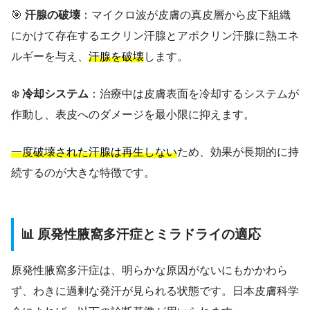
🎯
汗腺の破壊
：マイクロ波が皮膚の真皮層から皮下組織
にかけて存在するエクリン汗腺とアポクリン汗腺に熱エネ
ルギーを与え、
汗腺を破壊
します。
❄️
冷却システム
：治療中は皮膚表面を冷却するシステムが
作動し、表皮へのダメージを最小限に抑えます。
一度破壊された汗腺は再生しない
ため、効果が長期的に持
続するのが大きな特徴です。
📊 原発性腋窩多汗症とミラドライの適応
原発性腋窩多汗症は、明らかな原因がないにもかかわら
ず、わきに過剰な発汗が見られる状態です。日本皮膚科学