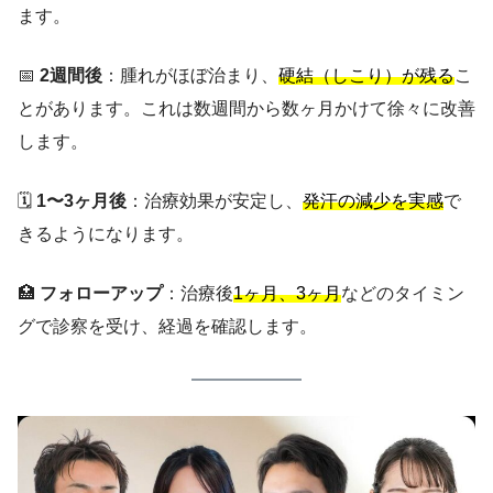
ます。
📅
2週間後
：腫れがほぼ治まり、
硬結（しこり）が残る
こ
とがあります。これは数週間から数ヶ月かけて徐々に改善
します。
🗓️
1〜3ヶ月後
：治療効果が安定し、
発汗の減少を実感
で
きるようになります。
🏥
フォローアップ
：治療後
1ヶ月、3ヶ月
などのタイミン
グで診察を受け、経過を確認します。