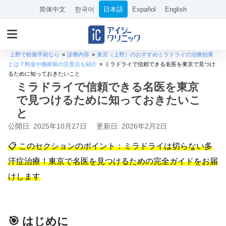
简体中文
한국어
日本語
Español
English
上野で粉瘤手術なら
»
診療内容
»
東京（上野）のおすすめミラドライの治療効果
とは？料金や施術前の注意点も紹介
»
ミラドライで信頼できる名医を東京で見つけ
るために知っておきたいこと
ミラドライで信頼できる名医を東京
で見つけるために知っておきたいこ
と
公開日: 2025年10月27日
更新日: 2026年2月2日
📋 このセクションのポイント：ミラドライは切らない多
汗症治療！東京で名医を見つけるための完全ガイドをお届
けします
🎯 はじめに