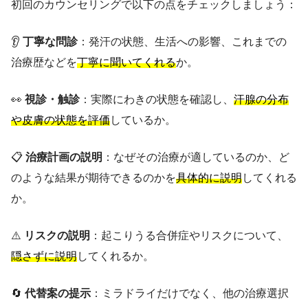
初回のカウンセリングで以下の点をチェックしましょう：
👂
丁寧な問診
：発汗の状態、生活への影響、これまでの
治療歴などを
丁寧に聞いてくれる
か。
👀
視診・触診
：実際にわきの状態を確認し、
汗腺の分布
や皮膚の状態を評価
しているか。
📋
治療計画の説明
：なぜその治療が適しているのか、ど
のような結果が期待できるのかを
具体的に説明
してくれる
か。
⚠️
リスクの説明
：起こりうる合併症やリスクについて、
隠さずに説明
してくれるか。
🔄
代替案の提示
：ミラドライだけでなく、他の治療選択