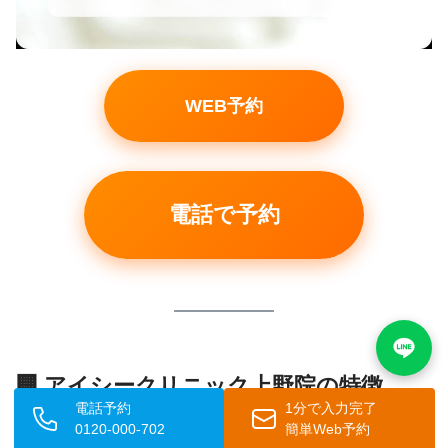
WEB予約
電話で予約
🏢 アイシークリニック上野院の特徴
電話予約
1分で入力完了
0120-000-702
簡単Web予約
📌 このセクションのポイント：上野駅近で通いやすい！