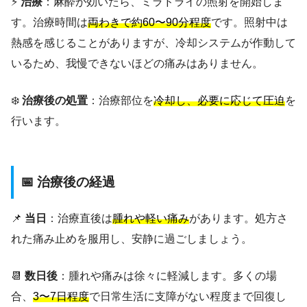
⚡
治療
：麻酔が効いたら、ミラドライの照射を開始しま
す。治療時間は
両わきで約60〜90分程度
です。照射中は
熱感を感じることがありますが、冷却システムが作動して
いるため、我慢できないほどの痛みはありません。
❄️
治療後の処置
：治療部位を
冷却し、必要に応じて圧迫
を
行います。
📅 治療後の経過
📌
当日
：治療直後は
腫れや軽い痛み
があります。処方さ
れた痛み止めを服用し、安静に過ごしましょう。
📆
数日後
：腫れや痛みは徐々に軽減します。多くの場
合、
3〜7日程度
で日常生活に支障がない程度まで回復し