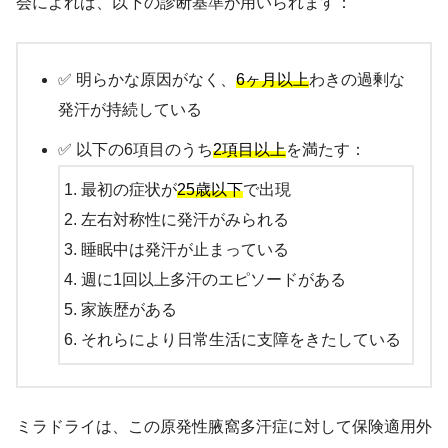
会によれば、以下の診断基準が用いられます：
✅ 明らかな原因がなく、
6ヶ月以上
わきの過剰な
発汗が持続している
✅ 以下の6項目のうち
2項目以上
を満たす：
最初の症状が
25歳以下
で出現
左右対称性に発汗がみられる
睡眠中は発汗が止まっている
週に1回以上多汗のエピソードがある
家族歴がある
それらにより日常生活に支障をきたしている
ミラドライは、この原発性腋窩多汗症に対して保険適用外