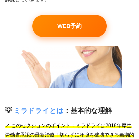
WEB予約
💡
ミラドライとは
：基本的な理解
📌 このセクションのポイント：ミラドライは2018年厚生
労働省承認の最新治療！切らずに汗腺を破壊できる画期的