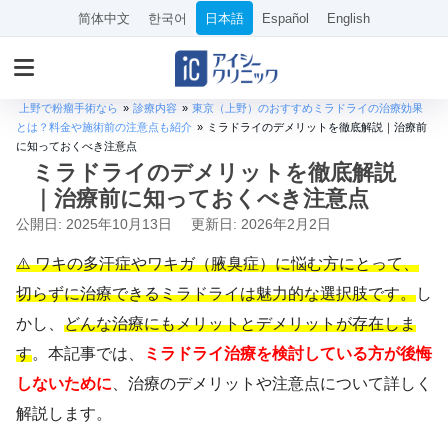
简体中文
한국어
日本語
Español
English
上野で粉瘤手術なら
»
診療内容
»
東京（上野）のおすすめミラドライの治療効果
とは？料金や施術前の注意点も紹介
»
ミラドライのデメリットを徹底解説｜治療前
に知っておくべき注意点
ミラドライのデメリットを徹底解説
｜治療前に知っておくべき注意点
公開日: 2025年10月13日
更新日: 2026年2月2日
⚠️ ワキの多汗症やワキガ（腋臭症）に悩む方にとって、
切らずに治療できるミラドライは魅力的な選択肢です。
し
かし、
どんな治療にもメリットとデメリットが存在しま
す
。本記事では、
ミラドライ治療を検討している方が後悔
しないために
、治療のデメリットや注意点について詳しく
解説します。