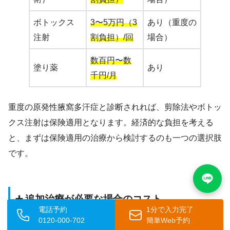
ボトックス
3〜5万円（3
あり（重度の
注射
割負担）/回
場合）
数百円〜数
塗り薬
あり
千円/月
重度の原発性腋窩多汗症と診断されれば、剪除法やボトッ
クス注射は保険適用となります。経済的な負担を考える
と、まずは保険適用の治療から検討するのも一つの選択肢
です。
➕ 追加治療が必要な場合のコスト
電話予約
1分で入力完了
0120-000-702
簡単Web予約
1回の治療で満足できる効果が得られず、
2回目の治療が