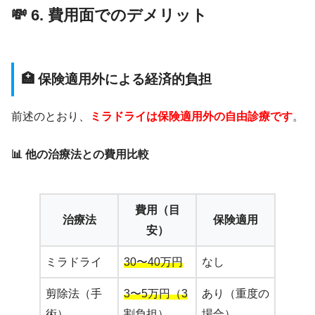
💸 6. 費用面でのデメリット
🏥 保険適用外による経済的負担
前述のとおり、
ミラドライは保険適用外の自由診療です
。
📊 他の治療法との費用比較
費用（目
治療法
保険適用
安）
ミラドライ
30〜40万円
なし
剪除法（手
3〜5万円（3
あり（重度の
術）
割負担）
場合）