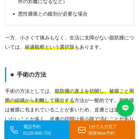
作の邪魔になるなど）
悪性腫瘍との鑑別が必要な場合
一方、小さくて痛みもなく、生活に支障がない脂肪腫につ
いては、
経過観察という選択肢
もあります。
🔹 手術の方法
手術の方法としては、
脂肪腫の直上を切開し、被膜ごと周
囲の組織から剥離して摘出する
方法が一般的です。脂肪腫
は被膜に包まれていることが多いため、皮膚とは連続して
いないことが多く、皮膚の切開は最小限で済むことがあり
電話予約
1分で入力完了
ます。
0120-000-702
簡単Web予約