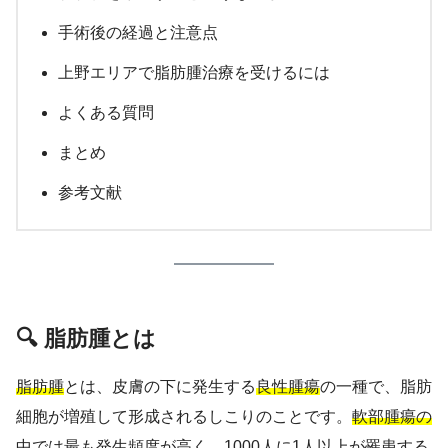
手術後の経過と注意点
上野エリアで脂肪腫治療を受けるには
よくある質問
まとめ
参考文献
🔍 脂肪腫とは
脂肪腫
とは、皮膚の下に発生する
良性腫瘍
の一種で、脂肪
細胞が増殖して形成されるしこりのことです。
軟部腫瘍の
中では最も発生頻度が高く
、1000人に1人以上が罹患する