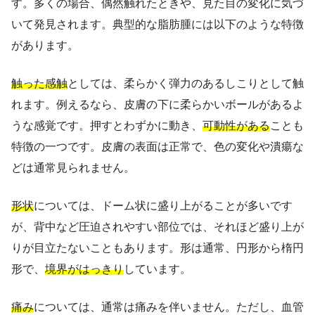
す。多くの場合、偶然触れたときや、見た目の変化に気づ
いて発見されます。典型的な脂肪腫には以下のような特徴
があります。
触った感触
としては、柔らかく弾力のあるしこりとして触
れます。例えるなら、皮膚の下に柔らかいボールがあるよ
うな感覚です。押すとわずかに動き、
可動性がある
ことも
特徴の一つです。皮膚の表面は正常で、色の変化や潰瘍な
どは通常見られません。
形状
については、ドーム状に盛り上がることが多いです
が、背中など圧迫されやすい部位では、それほど盛り上が
りが目立たないこともあります。形は通常、円形から楕円
形で、
境界がはっきり
しています。
痛み
については、通常は痛みを伴いません。ただし、血管