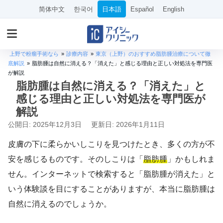
简体中文
한국어
日本語
Español
English
上野で粉瘤手術なら
»
診療内容
»
東京（上野）のおすすめ脂肪腫治療について徹
底解説
»
脂肪腫は自然に消える？「消えた」と感じる理由と正しい対処法を専門医
が解説
脂肪腫は自然に消える？「消えた」と
感じる理由と正しい対処法を専門医が
解説
公開日: 2025年12月3日
更新日: 2026年1月11日
皮膚の下に柔らかいしこりを見つけたとき、多くの方が不
安を感じるものです。そのしこりは「
脂肪腫
」かもしれま
せん。インターネットで検索すると「脂肪腫が消えた」と
いう体験談を目にすることがありますが、本当に脂肪腫は
自然に消えるのでしょうか。