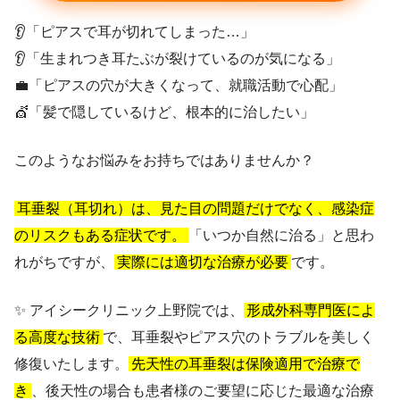
👂「ピアスで耳が切れてしまった…」
👂「生まれつき耳たぶが裂けているのが気になる」
💼「ピアスの穴が大きくなって、就職活動で心配」
💇「髪で隠しているけど、根本的に治したい」
このようなお悩みをお持ちではありませんか？
耳垂裂（耳切れ）は、見た目の問題だけでなく、感染症
のリスクもある症状です。
「いつか自然に治る」と思わ
れがちですが、
実際には適切な治療が必要
です。
✨ アイシークリニック上野院では、
形成外科専門医によ
る高度な技術
で、耳垂裂やピアス穴のトラブルを美しく
修復いたします。
先天性の耳垂裂は保険適用で治療で
き
、後天性の場合も患者様のご要望に応じた最適な治療