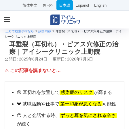
简体中文
한국어
日本語
Español
English
上野で粉瘤手術なら
»
診療内容
»
耳垂裂（耳切れ）・ピアス穴修正の治療｜アイ
シークリニック上野院
耳垂裂（耳切れ）・ピアス穴修正の治
療｜アイシークリニック上野院
公開日: 2025年8月24日
更新日: 2026年7月6日
⚠️
この記事を読まないと…
😰 耳切れを放置して
感染症のリスク
が高まる
💔 就職活動や仕事で
第一印象が悪くなる
可能性
😔 人と会話する時、
ずっと耳を気にされる辛さ
が続く