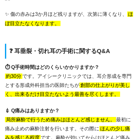
✨ 傷の赤みは3か月ほど残りますが、次第に薄くなり、
ほ
ぼ目立たなくなります。
❓ 耳垂裂・切れ耳の手術に関するQ&A
⏱️ Q手術時間はどのくらいかかりますか？
約30分
です。アイシークリニックでは、耳介形成を専門
とする形成外科担当の医師たちが
創部の仕上がりが美し
く、出来るだけ目立たないよう最善を尽くします。
💉 Q痛みはありますか？
局所麻酔で行うため痛みはほとんど感じません。
最初に
痛み止めの麻酔注射を行います。その際に
ほんの少し痛
みを感じる程度
です。麻酔が効いてからはほとんど痛み