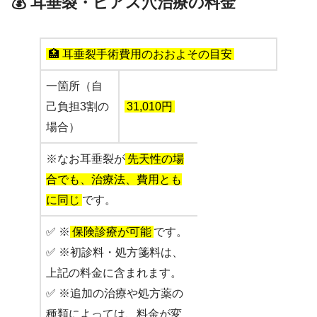
💰 耳垂裂・ピアス穴治療の料金
🏥 耳垂裂手術費用のおおよその目安
一箇所（自
己負担3割の
31,010円
場合）
※なお耳垂裂が
先天性の場
合でも、治療法、費用とも
に同じ
です。
✅ ※
保険診療が可能
です。
✅ ※初診料・処方箋料は、
上記の料金に含まれます。
✅ ※追加の治療や処方薬の
種類によっては、料金が変