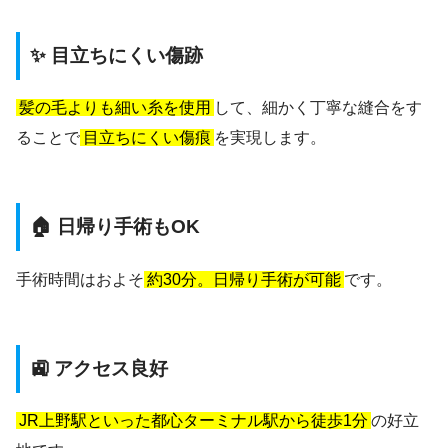
✨ 目立ちにくい傷跡
髪の毛よりも細い糸を使用
して、細かく丁寧な縫合をす
ることで
目立ちにくい傷痕
を実現します。
🏠 日帰り手術もOK
手術時間はおよそ
約30分。日帰り手術が可能
です。
🚉 アクセス良好
JR上野駅といった都心ターミナル駅から徒歩1分
の好立