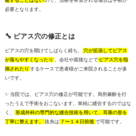
癒することはない
ので、治療を希望される場合は手術が
必要となります。
🔧 ピアス穴の修正とは
ピアスの穴を開けてしばらく経ち、
穴が拡張してピアス
が落ちやすくなったり
、会社や面接などで
ピアス穴を指
摘されたり
するケースで患者様がご来院されることが多
いです。
✨ 当院では、ピアス穴の修正が可能です。局所麻酔を行
ったうえで手術をおこないます。単純に縫合するのではな
く、
形成外科の専門的な縫合技術を用いて、耳垂の形を
丁寧に整えます。
抜糸は
７〜１４日前後
で可能です。