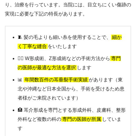
り、治療を行っています。当院には、目立ちにくい傷跡の
実現に必要な下記の特長があります。
🧵 髪の毛よりも細い糸を使用することで、
細か
く丁寧な縫合
をいたします
👨‍⚕️ W形成術、Z形成術などの手術方法から
専門
の医師が最適な方法を選択
します
📊
年間数百件の耳垂裂手術実績
があります（東
北や沖縄など日本全国から、手術を受けるため患
者様がご来院されています）
🏥 耳介形成を専門とする形成外科、皮膚科、整形
外科など複数の科の
専門の医師が所属
していま
す