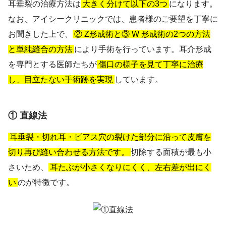
耳垂裂の治療方法は
大きく分けて以下の3つ
になります。
なお、アイシークリニックでは、患者様のご要望を丁寧に
お聞きした上で、
② Z形成術と③ W 形成術の2つの方法
と単純縫合の方法
により手術を行っています。耳介形成
を専門とする医師たちが
傷口の様子を見て丁寧に治療
し、目立たない手術跡を実現
しています。
① 直線法
耳垂裂・切れ耳・ピアス穴の裂けた部分に沿って皮膚を
切り再び縫い合わせる方法です。
切除する面積が最も小
さいため、
耳たぶが小さくなりにくく、左右差が出にく
い
のが特徴です。