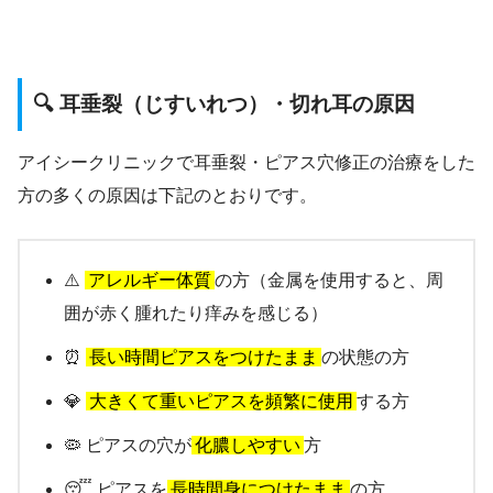
🔍 耳垂裂（じすいれつ）・切れ耳の原因
アイシークリニックで耳垂裂・ピアス穴修正の治療をした
方の多くの原因は下記のとおりです。
⚠️
アレルギー体質
の方（金属を使用すると、周
囲が赤く腫れたり痒みを感じる）
⏰
長い時間ピアスをつけたまま
の状態の方
💎
大きくて重いピアスを頻繁に使用
する方
🦠 ピアスの穴が
化膿しやすい
方
😴 ピアスを
長時間身につけたまま
の方