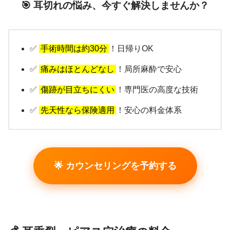
🎯 耳切れの悩み、今すぐ解決しませんか？
✅
手術時間は約30分
！日帰りOK
✅
痛みはほとんどなし
！局所麻酔で安心
✅
傷跡が目立ちにくい
！専門医の高度な技術
✅
先天性なら保険適用
！安心の料金体系
🌟 カウンセリングを予約する