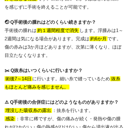
を感じずに手術を終えることが可能です。
🤕 Q手術後の腫れはどのくらい続きますか？
手術後の腫れは
約１週間程度で消失
します。浮腫みは1～
2週間は気になる場合があります。完成は
約6か月
です。
傷の赤みは3か月ほどありますが、次第に薄くなり、ほぼ
目立たなくなります。
✂️ Q抜糸はいつくらいに行いますか？
術後7～14日
に行います。細い糸で縫っているため
抜糸
もほとんど痛みを感じません。
⚠️ Q手術後の合併症にはどのようなものがありますか？
埋没した吸収糸の露出
：抜糸を行います。
感染
：非常に稀ですが、傷の痛みが続く・発熱や傷の腫
れがひかない・傷の熱感がひけない・傷から浸出液が出る