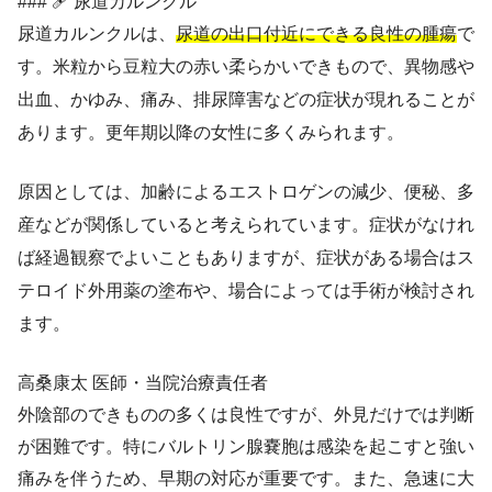
### 🩹 尿道カルンクル
尿道カルンクルは、
尿道の出口付近にできる良性の腫瘍
で
す。米粒から豆粒大の赤い柔らかいできもので、異物感や
出血、かゆみ、痛み、排尿障害などの症状が現れることが
あります。更年期以降の女性に多くみられます。
原因としては、加齢によるエストロゲンの減少、便秘、多
産などが関係していると考えられています。症状がなけれ
ば経過観察でよいこともありますが、症状がある場合はス
テロイド外用薬の塗布や、場合によっては手術が検討され
ます。
高桑康太
医師・当院治療責任者
外陰部のできものの多くは良性ですが、外見だけでは判断
が困難です。特にバルトリン腺嚢胞は感染を起こすと強い
痛みを伴うため、早期の対応が重要です。また、急速に大