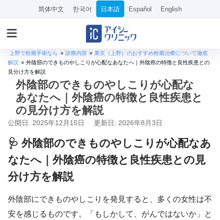
简体中文
한국어
日本語
Español
English
上野で粉瘤手術なら
»
診療内容
»
東京（上野）のおすすめ粉瘤治療について徹底
解説
»
外陰部のできものやしこりが心配なあなたへ｜外陰癌の特徴と良性疾患との
見分け方を解説
外陰部のできものやしこりが心配な
あなたへ｜外陰癌の特徴と良性疾患と
の見分け方を解説
公開日: 2025年12月15日
更新日: 2026年8月3日
🩺 外陰部のできものやしこりが心配なあ
なたへ｜外陰癌の特徴と良性疾患との見
分け方を解説
外陰部にできものやしこりを発見すると、多くの女性は不
安を感じるものです。「もしかして、がんではないか」と