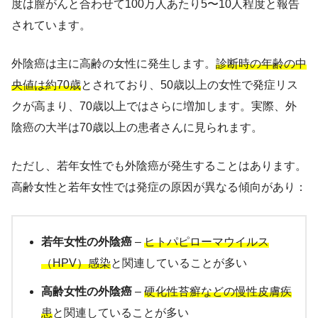
度は膣がんと合わせて100万人あたり5〜10人程度と報告
されています。
外陰癌は主に高齢の女性に発生します。
診断時の年齢の中
央値は約70歳
とされており、50歳以上の女性で発症リス
クが高まり、70歳以上ではさらに増加します。実際、外
陰癌の大半は70歳以上の患者さんに見られます。
ただし、若年女性でも外陰癌が発生することはあります。
高齢女性と若年女性では発症の原因が異なる傾向があり：
若年女性の外陰癌
–
ヒトパピローマウイルス
（HPV）感染
と関連していることが多い
高齢女性の外陰癌
–
硬化性苔癬などの慢性皮膚疾
患
と関連していることが多い