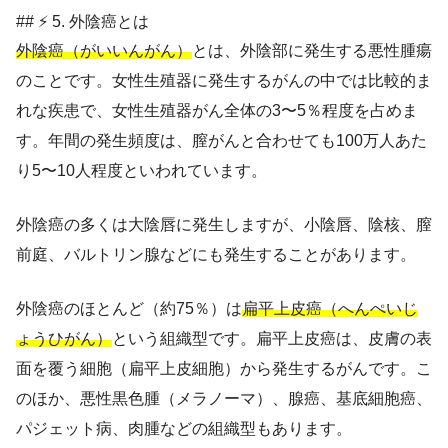
## ⚡ 5. 外陰癌とは
外陰癌（がいいんがん）
とは、外陰部に発生する悪性腫瘍
のことです。女性生殖器に発生するがんの中では比較的ま
れな疾患で、女性生殖器がん全体の3〜5％程度を占めま
す。年間の発生頻度は、膣がんと合わせても100万人あた
り5〜10人程度といわれています。
外陰癌の多くは大陰唇に発生しますが、小陰唇、陰核、膣
前庭、バルトリン腺などにも発生することがあります。
外陰癌のほとんど（約75％）は
扁平上皮癌（へんぺいじ
ょうひがん）
という組織型です。扁平上皮癌は、皮膚の表
面を覆う細胞（扁平上皮細胞）から発生するがんです。こ
のほか、悪性黒色腫（メラノーマ）、腺癌、基底細胞癌、
パジェット病、肉腫などの組織型もあります。