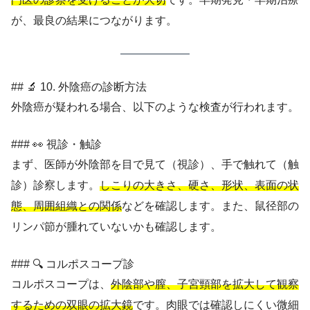
が、最良の結果につながります。
## 🔬 10. 外陰癌の診断方法
外陰癌が疑われる場合、以下のような検査が行われます。
### 👀 視診・触診
まず、医師が外陰部を目で見て（視診）、手で触れて（触
診）診察します。
しこりの大きさ、硬さ、形状、表面の状
態、周囲組織との関係
などを確認します。また、鼠径部の
リンパ節が腫れていないかも確認します。
### 🔍 コルポスコープ診
コルポスコープは、
外陰部や膣、子宮頸部を拡大して観察
するための双眼の拡大鏡
です。肉眼では確認しにくい微細