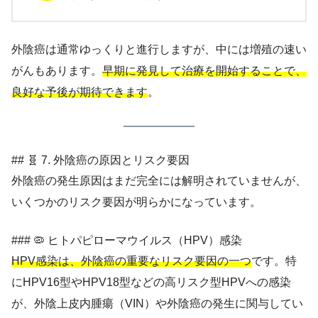
外陰癌は通常ゆっくりと進行しますが、中には増殖の速い
がんもあります。
早期に発見して治療を開始することで、
良好な予後が期待できます
。
## 🧬 7. 外陰癌の原因とリスク要因
外陰癌の発生原因はまだ完全には解明されていませんが、
いくつかのリスク要因が明らかになっています。
### 🦠 ヒトパピローマウイルス（HPV）感染
HPV感染は、外陰癌の重要なリスク要因の一つ
です。特
にHPV16型やHPV18型などの高リスク型HPVへの感染
が、外陰上皮内腫瘍（VIN）や外陰癌の発生に関与してい