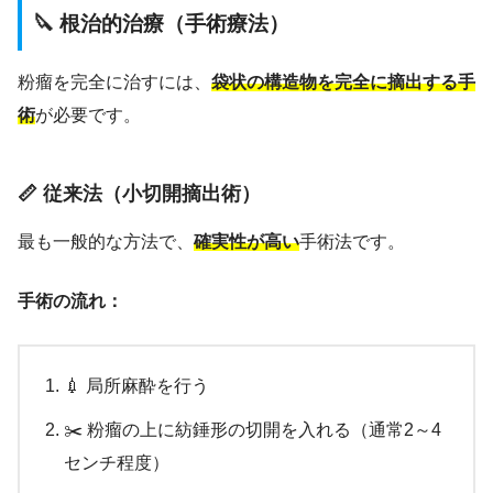
🔪 根治的治療（手術療法）
粉瘤を完全に治すには、
袋状の構造物を完全に摘出する手
術
が必要です。
📏 従来法（小切開摘出術）
最も一般的な方法で、
確実性が高い
手術法です。
手術の流れ：
💉 局所麻酔を行う
✂️ 粉瘤の上に紡錘形の切開を入れる（通常2～4
センチ程度）