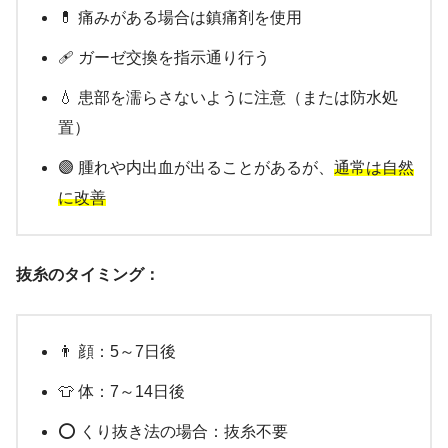
💊 痛みがある場合は鎮痛剤を使用
🩹 ガーゼ交換を指示通り行う
💧 患部を濡らさないように注意（または防水処
置）
🟣 腫れや内出血が出ることがあるが、
通常は自然
に改善
抜糸のタイミング：
👨 顔：5～7日後
👕 体：7～14日後
⭕ くり抜き法の場合：抜糸不要