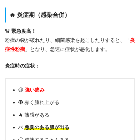
🔥 炎症期（感染合併）
🚨
緊急度高！
粉瘤の袋が破れたり、細菌感染を起こしたりすると、「
炎
症性粉瘤
」となり、急速に症状が悪化します。
炎症時の症状：
😫
強い痛み
🔴 赤く腫れ上がる
🔥 熱感がある
💩
悪臭のある膿が出る
🤒 発熱することもある