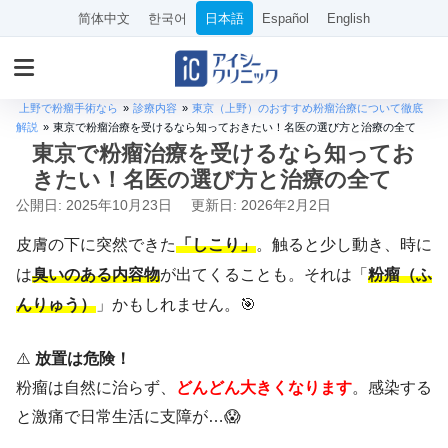
简体中文
한국어
日本語
Español
English
上野で粉瘤手術なら
»
診療内容
»
東京（上野）のおすすめ粉瘤治療について徹底
解説
»
東京で粉瘤治療を受けるなら知っておきたい！名医の選び方と治療の全て
東京で粉瘤治療を受けるなら知ってお
きたい！名医の選び方と治療の全て
公開日: 2025年10月23日
更新日: 2026年2月2日
皮膚の下に突然できた
「しこり」
。触ると少し動き、時に
は
臭いのある内容物
が出てくることも。それは「
粉瘤（ふ
んりゅう）
」かもしれません。🎯
⚠️
放置は危険！
粉瘤は自然に治らず、
どんどん大きくなります
。感染する
と激痛で日常生活に支障が…😱