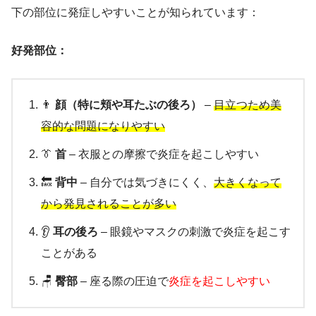
下の部位に発症しやすいことが知られています：
好発部位：
👨
顔（特に頬や耳たぶの後ろ）
–
目立つため美
容的な問題になりやすい
👔
首
– 衣服との摩擦で炎症を起こしやすい
🔙
背中
– 自分では気づきにくく、
大きくなって
から発見されることが多い
👂
耳の後ろ
– 眼鏡やマスクの刺激で炎症を起こす
ことがある
🪑
臀部
– 座る際の圧迫で
炎症を起こしやすい