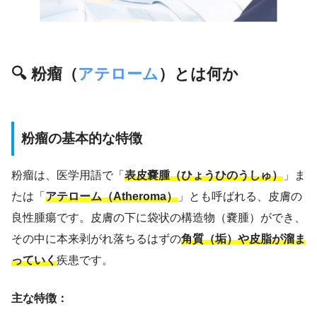
🔍 粉瘤（
アテローム
）とは何か
粉瘤の基本的な特徴
粉瘤は、医学用語で「
表皮嚢腫（ひょうひのうしゅ）
」ま
たは「
アテローム（Atheroma）
」とも呼ばれる、皮膚の
良性腫瘍です。皮膚の下に袋状の構造物（嚢腫）ができ、
その中に本来剥がれ落ちるはずの
角質（垢）や皮脂が溜ま
っていく
疾患です。
主な特徴：