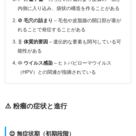
内側に入り込み、袋状の構造を作ることがある
🚫
毛穴の詰まり
– 毛包や皮脂腺の開口部が塞が
れることで発症することがある
🧬
体質的要因
– 遺伝的な要素も関与している可
能性がある
🦠
ウイルス感染
– ヒトパピローマウイルス
（HPV）との関連が指摘されている
⚠️ 粉瘤の症状と進行
😌 無症状期（初期段階）