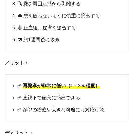
🔍 袋を周囲組織から剥離する
💼 袋を破らないように慎重に摘出する
🩸 止血後、皮膚を縫合する
📅 約1週間後に抜糸
メリット：
✅
再発率が非常に低い（1～3％程度）
✅ 直視下で確実に摘出できる
✅ 深部の粉瘤や大きな粉瘤にも対応可能
デメリット：