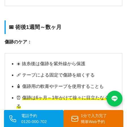
📅 術後1週間～数ヶ月
傷跡のケア：
☀️ 抜糸後は傷跡を紫外線から保護
🩹 テープによる固定で傷跡を細くする
🧴 傷跡用の軟膏やテープを使用することも
⏰
傷跡は6ヶ月～1年かけて徐々に目立たなくな
る
電話予約
1分で入力完了
0120-000-702
簡単Web予約