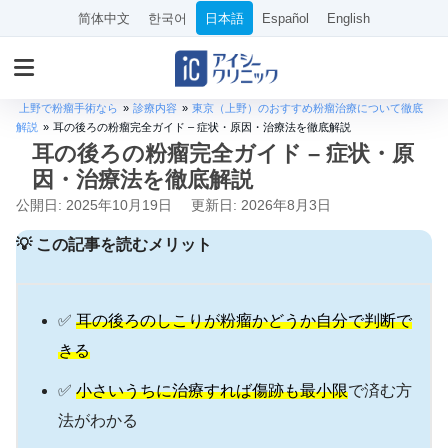
简体中文
한국어
日本語
Español
English
上野で粉瘤手術なら
»
診療内容
»
東京（上野）のおすすめ粉瘤治療について徹底
解説
»
耳の後ろの粉瘤完全ガイド – 症状・原因・治療法を徹底解説
耳の後ろの粉瘤完全ガイド – 症状・原
因・治療法を徹底解説
公開日: 2025年10月19日
更新日: 2026年8月3日
💡 この記事を読むメリット
✅
耳の後ろのしこりが粉瘤かどうか自分で判断で
きる
✅
小さいうちに治療すれば傷跡も最小限
で済む方
法がわかる