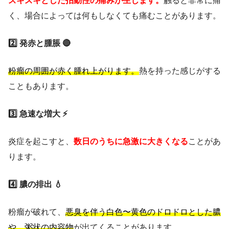
ズキズキとした拍動性の痛みが生じます。
触ると非常に痛
く、場合によっては何もしなくても痛むことがあります。
2️⃣ 発赤と腫脹 🔴
粉瘤の周囲が赤く腫れ上がります。
熱を持った感じがする
こともあります。
3️⃣ 急速な増大 ⚡
炎症を起こすと、
数日のうちに急激に大きくなる
ことがあ
ります。
4️⃣ 膿の排出 💧
粉瘤が破れて、
悪臭を伴う白色〜黄色のドロドロとした膿
や、粥状の内容物
が出てくることがあります。