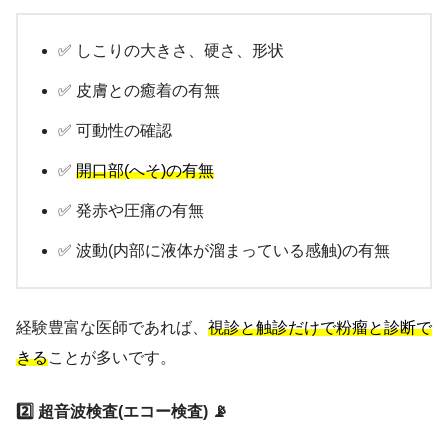
✅ しこりの大きさ、硬さ、形状
✅ 皮膚との癒着の有無
✅ 可動性の確認
✅
開口部(へそ)の有無
✅ 発赤や圧痛の有無
✅ 波動(内部に液体が溜まっている感触)の有無
経験豊富な医師であれば、
視診と触診だけで粉瘤と診断で
きる
ことが多いです。
2️⃣ 超音波検査(エコー検査) 📡