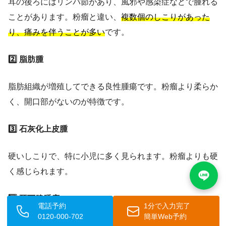
耳の後ろにはリンパ節があり、風邪や感染症などで腫れる
ことがあります。粉瘤と違い、
複数個のしこりがあった
り、痛みを伴うことが多い
です。
2️⃣ 脂肪腫
脂肪組織が増殖してできる良性腫瘍です。粉瘤より柔らか
く、開口部がないのが特徴です。
3️⃣ 石灰化上皮腫
硬いしこりで、特に小児に多く見られます。粉瘤よりも硬
く感じられます。
4️⃣ 耳下腺腫瘍
電話予約
1分で入力完了
0120-000-702
簡単Web予約
耳の前から下にかけてできる腫瘍です。位置で区別できま