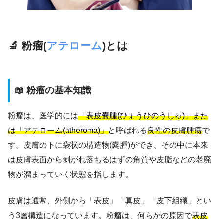
🔬 粉瘤(
アテローム
)とは
📖 粉瘤の基本知識
粉瘤は、医学的には
「表皮嚢腫(ひょうひのうしゅ)」また
は「アテローム(atheroma)」
と呼ばれる
良性の皮膚腫瘍
で
す。皮膚の下に袋状の構造物(嚢腫)ができ、その中に本来
は皮膚表面から剥がれ落ちるはずの角質や皮脂などの老廃
物が溜まっていく状態を指します。
皮膚は通常、外側から「表皮」「真皮」「皮下組織」とい
う3層構造になっています。粉瘤は、何らかの原因で
表皮