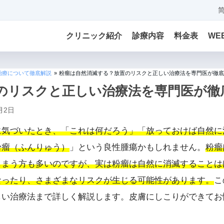
クリニック紹介
診療内容
料金表
WE
治療について徹底解説
»
粉瘤は自然消滅する？放置のリスクと正しい治療法を専門医が徹底
のリスクと正しい治療法を専門医が徹
月2日
に気づいたとき、「これは何だろう」「放っておけば自然に
粉瘤（ふんりゅう）
」という良性腫瘍かもしれません。
粉瘤
しまう方も多いのですが、実は粉瘤は自然に消滅することは
なったり、さまざまなリスクが生じる可能性があります。
こ
しい治療法まで詳しく解説します。皮膚にしこりができてお