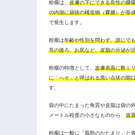
粉瘤は、
皮膚の下にできる良性の腫
の内側に袋状の構造物（嚢腫）が形
で発生します。
粉瘤は
年齢や性別を問わず、誰にで
耳の後ろ、お尻など、皮脂の分泌が
粉瘤の特徴として、
皮膚表面に数ミ
に「へそ」と呼ばれる黒い点状の開
す。
袋の中にたまった角質や皮脂は袋の
メートル程度の小さなものから、
放
粉瘤は一般に「脂肪のかたまり」と