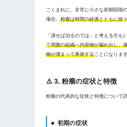
ごくまれに、非常に小さな初期段階
場合、
粉瘤は時間の経過とともに徐
「潰せば治るのでは」と考える方も
て周囲の組織へ内容物が漏れ出し、
物が溜まって再発する
ことになりま
⚠️ 3. 粉瘤の症状と特徴
粉瘤の代表的な症状と特徴について
🔸 初期の症状