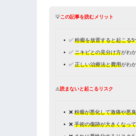
💡
この記事を読むメリット
✅
粉瘤を放置すると起こる5
✅
ニキビとの見分け方
がわ
✅
正しい治療法と費用
がわ
⚠️
読まないと起こるリスク
❌
粉瘤が悪化して激痛や悪
❌
手術の傷跡が大きくなっ