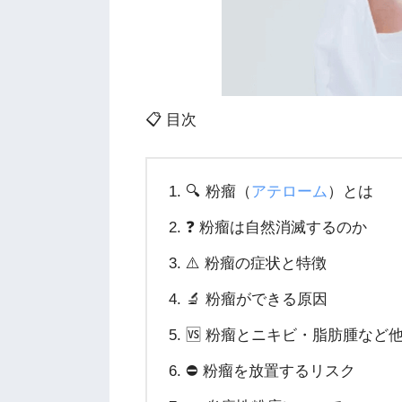
📋 目次
🔍 粉瘤（
アテローム
）とは
❓ 粉瘤は自然消滅するのか
⚠️ 粉瘤の症状と特徴
🔬 粉瘤ができる原因
🆚 粉瘤とニキビ・脂肪腫など
⛔ 粉瘤を放置するリスク