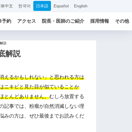
简体中文
한국어
日本語
Español
English
B予約
アクセス
院長・医師のご紹介
採用情報
その他
解説
底解説
消えるかもしれない」と思われる方は
はニキビと見た目が似ていることか
ほとんどありません。
むしろ放置する
の記事では、粉瘤が自然消滅しない理
悩みの方は、ぜひ最後までお読みくだ