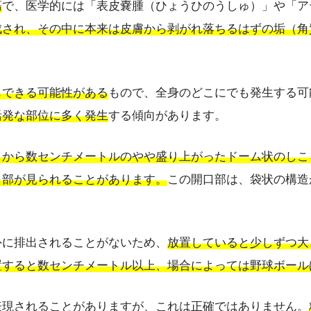
瘍
で、医学的には「表皮嚢腫（ひょうひのうしゅ）」や「ア
成され、その中に本来は皮膚から剥がれ落ちるはずの垢（角
もできる可能性がある
もので、全身のどこにでも発生する可
活発な部位に多く発生
する傾向があります。
リから数センチメートルのやや盛り上がったドーム状のしこ
口部が見られることがあります。
この開口部は、袋状の構造
外に排出されることがないため、
放置していると少しずつ大
置すると数センチメートル以上、場合によっては野球ボール
表現されることがありますが、これは正確ではありません。