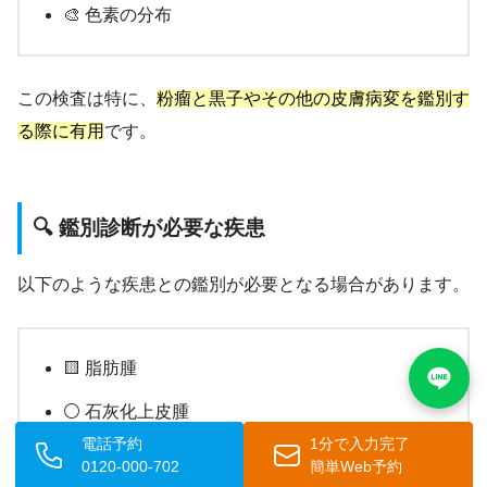
🎨 色素の分布
この検査は特に、
粉瘤と黒子やその他の皮膚病変を鑑別す
る際に有用
です。
🔍 鑑別診断が必要な疾患
以下のような疾患との鑑別が必要となる場合があります。
🟨 脂肪腫
⚪ 石灰化上皮腫
電話予約
1分で入力完了
🔵 皮様嚢腫
0120-000-702
簡単Web予約