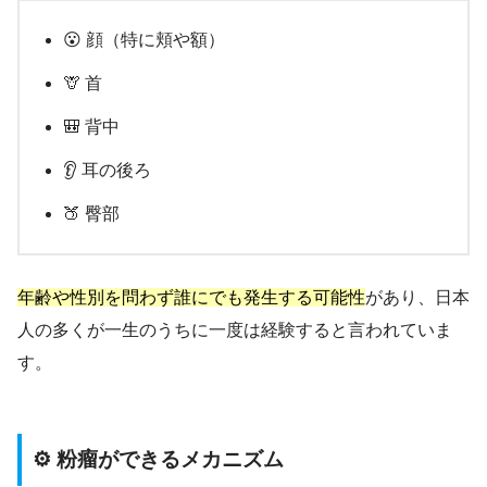
😮 顔（特に頬や額）
🦒 首
🎒 背中
👂 耳の後ろ
🍑 臀部
年齢や性別を問わず誰にでも発生する可能性
があり、日本
人の多くが一生のうちに一度は経験すると言われていま
す。
⚙️ 粉瘤ができるメカニズム