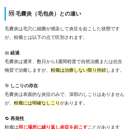
🆚 毛嚢炎（毛包炎）との違い
毛嚢炎は毛穴に細菌が感染して炎症を起こした状態です
が、粉瘤とは以下の点で区別されます。
📅
経過
毛嚢炎は通常、数日から1週間程度で自然治癒または抗生
物質で治癒しますが、
粉瘤は治療しない限り持続
します。
🎯
しこりの存在
毛嚢炎は表面的な炎症のみで、深部のしこりはありません
が、
粉瘤には明確なしこり
があります。
🔁
再発性
粉瘤は
同じ場所に繰り返し炎症を起こす
ことがあります