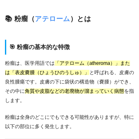
📚 粉瘤（
アテローム
）とは
🎯 粉瘤の基本的な特徴
粉瘤は、医学用語では
「アテローム（atheroma）」また
は「表皮嚢腫（ひょうひのうしゅ）」
と呼ばれる、皮膚の
良性腫瘍です。皮膚の下に袋状の構造物（嚢腫）ができ、
その中に
角質や皮脂などの老廃物が溜まっていく病態
を指
します。
粉瘤は全身のどこにでもできる可能性がありますが、特に
以下の部位に多く発生します。