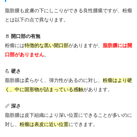
脂肪腫も皮膚の下にしこりができる良性腫瘍ですが、粉瘤
とは以下の点で異なります。
🚪
開口部の有無
粉瘤には
特徴的な黒い開口部
がありますが、
脂肪腫には開
口部がありません
。
💪
硬さ
脂肪腫は柔らかく、弾力性があるのに対し、
粉瘤はより硬
く、中に固形物が詰まっている感触
があります。
📏
深さ
脂肪腫は皮下組織により深い位置にできることが多いのに
対し、
粉瘤は表皮に近い位置
にできます。