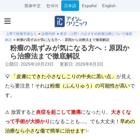
简体中文
한국어
日本語
Español
English
上野で粉瘤手術なら
»
診療内容
»
東京（上野）のおすすめ粉瘤治療について徹底
解説
»
粉瘤の黒ずみが気になる方へ：原因から治療法まで徹底解説
粉瘤の黒ずみが気になる方へ：原因か
ら治療法まで徹底解説
公開日: 2025年10月23日
更新日: 2026年8月3日
💡
「皮膚にできた小さなしこりの中央に黒い点」
が見え
たら要注意！それは
粉瘤（ふんりゅう）の可能性が高い
で
す。
⚠️ 放置すると
炎症を起こして激痛
になったり、
大きくな
って手術が大掛かり
になることも…。でも大丈夫！
早めの
治療なら小さな傷で簡単に治せます
✨