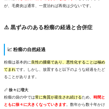
が、毛嚢炎は通常、一度治れば再発は少ないです。
⚠️ 黒ずみのある粉瘤の経過と合併症
📈 粉瘤の自然経過
粉瘤は基本的に
良性の腫瘍であり、悪性化することは極め
てまれ
です。しかし、放置すると以下のような経過をたど
ることがあります。
📏
徐々に増大
粉瘤の袋の中では
常に角質が産生され続ける
ため、
時間と
ともに徐々に大きくなっていきます
。数年から数十年かけ