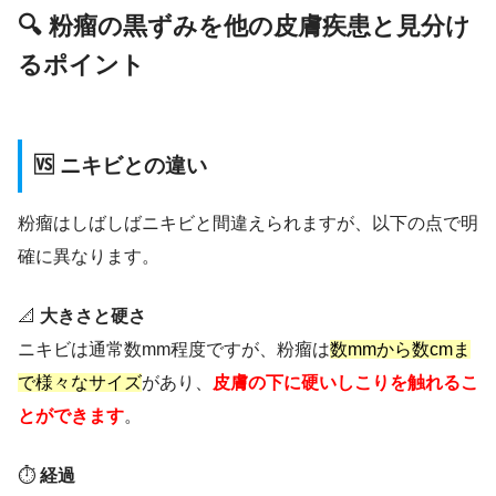
🔍 粉瘤の黒ずみを他の皮膚疾患と見分け
るポイント
🆚 ニキビとの違い
粉瘤はしばしばニキビと間違えられますが、以下の点で明
確に異なります。
📐
大きさと硬さ
ニキビは通常数mm程度ですが、粉瘤は
数mmから数cmま
で様々なサイズ
があり、
皮膚の下に硬いしこりを触れるこ
とができます
。
⏱️
経過