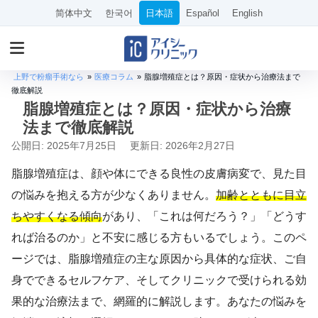
简体中文
한국어
日本語
Español
English
上野で粉瘤手術なら
»
医療コラム
»
脂腺増殖症とは？原因・症状から治療法まで
徹底解説
脂腺増殖症とは？原因・症状から治療
法まで徹底解説
公開日: 2025年7月25日
更新日: 2026年2月27日
脂腺増殖症は、顔や体にできる良性の皮膚病変で、見た目
の悩みを抱える方が少なくありません。
加齢とともに目立
ちやすくなる傾向
があり、「これは何だろう？」「どうす
れば治るのか」と不安に感じる方もいるでしょう。このペ
ージでは、脂腺増殖症の主な原因から具体的な症状、ご自
身でできるセルフケア、そしてクリニックで受けられる効
果的な治療法まで、網羅的に解説します。あなたの悩みを