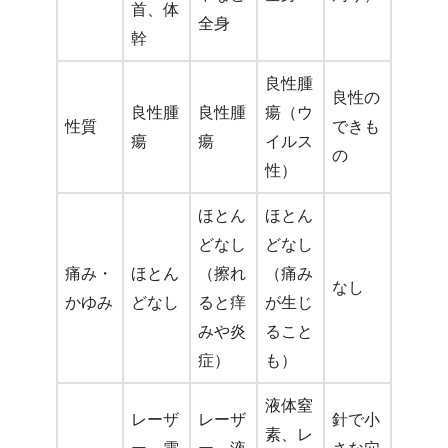
首、体
全身
幹
良性腫
良性の
良性腫
良性腫
瘍（ウ
性質
できも
瘍
瘍
イルス
の
性）
ほとん
ほとん
どなし
どなし
痛み・
ほとん
（擦れ
（痛み
なし
かゆみ
どなし
ると痒
が生じ
みや炎
ること
症）
も）
液体窒
レーザ
レーザ
針で小
素、レ