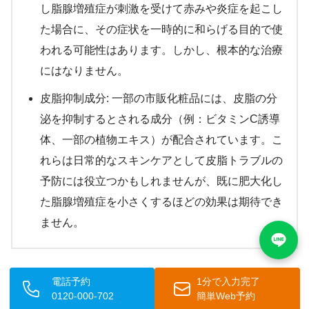
し脂腺増殖症が刺激を受けて赤みや炎症を起こし
た場合に、その症状を一時的に和らげる目的で使
われる可能性はあります。しかし、根本的な治療
にはなりません。
皮脂抑制成分: 一部の市販化粧品には、皮脂の分
泌を抑制するとされる成分（例：ビタミンC誘導
体、一部の植物エキス）が配合されています。こ
れらは日常的なスキンケアとして皮脂トラブルの
予防には役立つかもしれませんが、既に肥大化し
た脂腺増殖症を小さくするほどの効果は期待でき
ません。
🏥 医療機関での処方薬との違い：
電話予約
1分で入力完了
0120-000-702
簡単Web予約