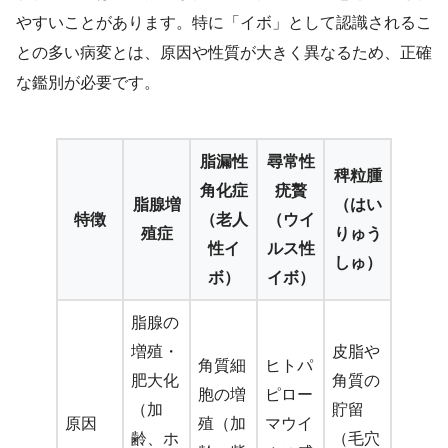
やすいことがあります。特に「イボ」として認識されるこ
との多い病変とは、原因や性質が大きく異なるため、正確
な鑑別が必要です。
脂漏性
尋常性
稗粒腫
角化症
疣贅
脂腺増
（はい
特徴
（老人
（ウイ
殖症
りゅう
性イ
ルス性
しゅ）
ボ）
イボ）
脂腺の
増殖・
皮脂や
角質細
ヒトパ
肥大化
角質の
胞の増
ピロー
（加
貯留
原因
殖（加
マウイ
齢、ホ
（毛穴