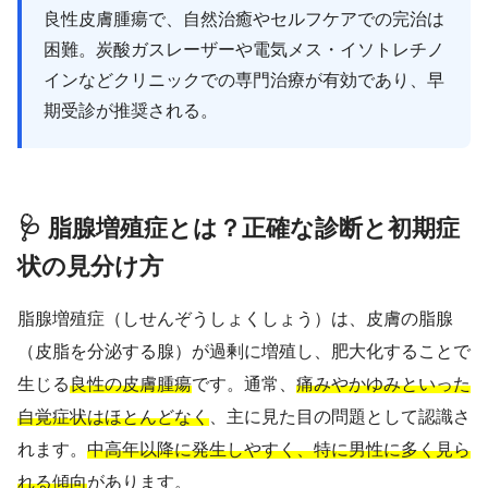
良性皮膚腫瘍で、自然治癒やセルフケアでの完治は
困難。炭酸ガスレーザーや電気メス・イソトレチノ
インなどクリニックでの専門治療が有効であり、早
期受診が推奨される。
🩺 脂腺増殖症とは？正確な診断と初期症
状の見分け方
脂腺増殖症（しせんぞうしょくしょう）は、皮膚の脂腺
（皮脂を分泌する腺）が過剰に増殖し、肥大化することで
生じる
良性の皮膚腫瘍
です。通常、
痛みやかゆみといった
自覚症状はほとんどなく
、主に見た目の問題として認識さ
れます。
中高年以降に発生しやすく、特に男性に多く見ら
れる傾向
があります。