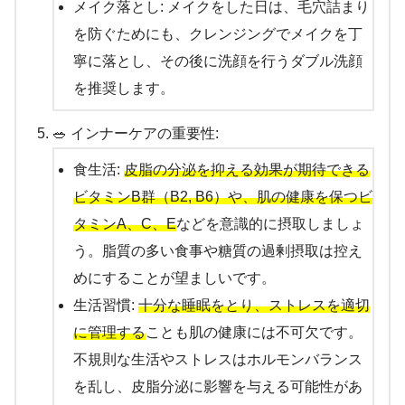
メイク落とし: メイクをした日は、毛穴詰まり
を防ぐためにも、クレンジングでメイクを丁
寧に落とし、その後に洗顔を行うダブル洗顔
を推奨します。
🥗 インナーケアの重要性:
食生活:
皮脂の分泌を抑える効果が期待できる
ビタミンB群（B2, B6）や、肌の健康を保つビ
タミンA、C、E
などを意識的に摂取しましょ
う。脂質の多い食事や糖質の過剰摂取は控え
めにすることが望ましいです。
生活習慣:
十分な睡眠をとり、ストレスを適切
に管理する
ことも肌の健康には不可欠です。
不規則な生活やストレスはホルモンバランス
を乱し、皮脂分泌に影響を与える可能性があ