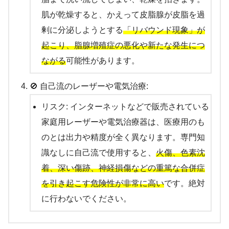
肌が乾燥すると、かえって皮脂腺が皮脂を過
剰に分泌しようとする
「リバウンド現象」が
起こり、脂腺増殖症の悪化や新たな発生につ
ながる
可能性があります。
🚫 自己流のレーザーや電気治療:
リスク: インターネットなどで販売されている
家庭用レーザーや電気治療器は、医療用のも
のとは出力や精度が全く異なります。専門知
識なしに自己流で使用すると、
火傷、色素沈
着、深い傷跡、神経損傷などの重篤な合併症
を引き起こす危険性が非常に高い
です。絶対
に行わないでください。