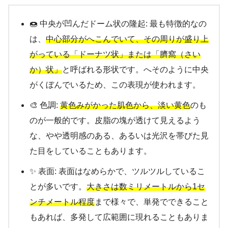
🍩 中央が凹んだドーム状の隆起: 最も特徴的なの
は、
中心部分がへこんでいて、その周りが盛り上
がっている「ドーナツ状」または「臍窩（さい
か）状」
と呼ばれる形状です。へそのように中央
がくぼんでいるため、この表現が使われます。
🎨 色調:
黄色みがかった肌色から、淡い黄色
のも
のが一般的です。皮脂の塊が透けて見えるよう
な、やや透明感のある、あるいは光沢を帯びた見
た目をしていることもあります。
✨ 表面: 表面はなめらかで、ツルツルしているこ
とが多いです。
大きさは数ミリメートルから1セ
ンチメートル程度
まで様々で、単発でできること
もあれば、多発して広範囲に現れることもありま