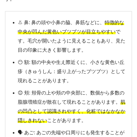
👃 鼻: 鼻の頭や小鼻の脇、鼻筋などに、
特徴的な
中央が凹んだ黄色いブツブツが目立ちやすい
で
す。毛穴が開いたように見えることもあり、見た
目の印象に大きく影響します。
😶 額: 額の中央や生え際近くに、小さな黄色い丘
疹（きゅうしん：盛り上がったブツブツ）として
現れることがあります。
😊 頬: 頬骨の上や頬の中央部に、数個から多数の
脂腺増殖症が散在して現れることがあります。
肌
の凹凸として認識されやすく、化粧ではなかなか
隠しきれない
ことがあります。
🗣️ あご: あごの先端や口周りにも発生することが