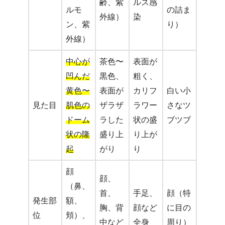
齢、紫
ルス感
ルモ
の詰ま
外線）
染
ン、紫
り）
外線）
中心が
茶色〜
表面が
凹んだ
黒色、
粗く、
黄色〜
表面が
カリフ
白い小
見た目
肌色の
ザラザ
ラワー
さなツ
ドーム
ラした
状の盛
ブツブ
状の隆
盛り上
り上が
起
がり
り
顔
顔、
（鼻、
首、
手足、
顔（特
発生部
額、
胸、背
顔など
に目の
位
頬）、
中など
全身
周り）