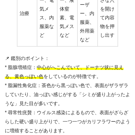
ー、電
ー、液
さな穴
ーザ
気メ
体窒
を開け
治療
ー、内
ス、内
素、電
て内容
服薬、
服薬な
気メス
物を押
外用薬
ど
など
し出す
など
📌 鑑別のポイント：
* 脂腺増殖症：
中心がへこんでいて、ドーナツ状に見え
る、黄色っぽい色
をしているのが特徴です。
* 脂漏性角化症：茶色から黒っぽい色で、表面がザラザラ
していたり、油っぽい感じがする「シミが盛り上がったよ
うな」見た目が多いです。
* 尋常性疣贅：ウイルス感染によるもので、表面がざらざ
らした硬い盛り上がりで、一つ一つがカリフラワーのよう
に増殖することがあります。