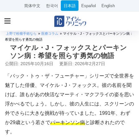
简体中文
한국어
日本語
Español
English
上野で粉瘤手術なら
»
医療コラム
»
マイケル・J・フォックスとパーキンソン病：
希望を照らす勇気の物語
マイケル・J・フォックスとパーキン
ソン病：希望を照らす勇気の物語
公開日: 2025年10月16日
更新日: 2026年2月27日
「バック・トゥ・ザ・フューチャー」シリーズで全世界を
魅了した俳優、マイケル・J・フォックス。彼の名前を聞
けば、誰もがあの快活なマーティ・マクフライの姿を思い
浮かべるでしょう。しかし、彼の人生には、スクリーンの
外でさらに大きな挑戦が待っていました。1991年、わず
か29歳という若さで
パーキンソン病
と診断されたので
す。