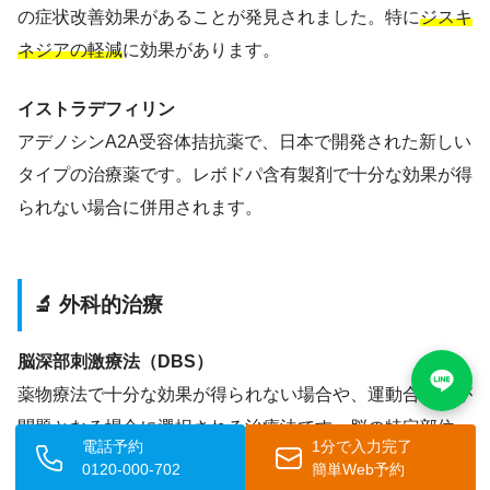
の症状改善効果があることが発見されました。特に
ジスキ
ネジアの軽減
に効果があります。
イストラデフィリン
アデノシンA2A受容体拮抗薬で、日本で開発された新しい
タイプの治療薬です。レボドパ含有製剤で十分な効果が得
られない場合に併用されます。
🔬 外科的治療
脳深部刺激療法（DBS）
薬物療法で十分な効果が得られない場合や、運動合併症が
問題となる場合に選択される治療法です。脳の特定部位
電話予約
1分で入力完了
（視床下核や淡蒼球内節）に電極を留置し、電気刺激を与
0120-000-702
簡単Web予約