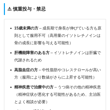
⚠️ 慎重投与・禁忌
15歳未満の方
– 成長期で身長が伸びている方も原
則として服用不可（高用量のイソトレチノインは
骨の成長に影響を与える可能性）
肝機能障害のある方
– イソトレチノインは肝臓で
代謝されるため
高脂血症の方
– 中性脂肪やコレステロールが高い
方（服用により数値がさらに上昇する可能性）
精神疾患で治療中の方
– うつ病その他の精神疾患
（精神症状が悪化する可能性があるため、主治医
とよく相談が必要）