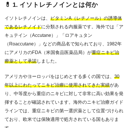
💊 1. イソトレチノインとは何か
イソトレチノインは、
ビタミンA（レチノール）の誘導体
であるレチノイド
に分類される内服薬です。海外では「ア
キュテイン（Accutane）」「ロアキュタン
（Roaccutane）」などの商品名で知られており、1982年
にアメリカのFDA（米国食品医薬品局）が
重症ニキビ治
療薬として承認
しました。
アメリカやヨーロッパをはじめとする多くの国では、
30
年以上にわたってニキビ治療に使用されてきた実績
があ
り、中等度から重症のニキビに対して非常に高い効果を発
揮することが確認されています。海外のニキビ治療ガイド
ラインでは、重症ニキビの第一選択薬として位置づけられ
ており、欧米では保険適用で処方されている国もありま
す。