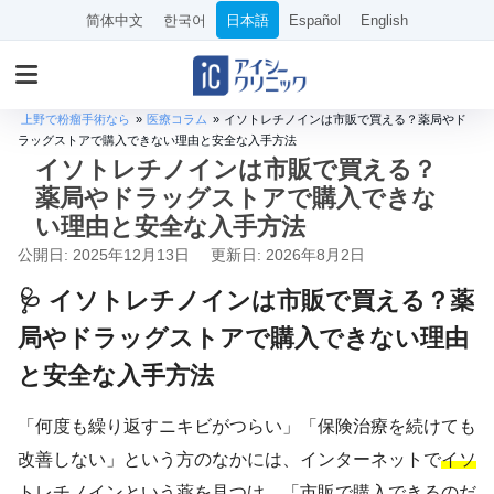
简体中文
한국어
日本語
Español
English
上野で粉瘤手術なら
»
医療コラム
»
イソトレチノインは市販で買える？薬局やド
ラッグストアで購入できない理由と安全な入手方法
イソトレチノインは市販で買える？
薬局やドラッグストアで購入できな
い理由と安全な入手方法
公開日: 2025年12月13日
更新日: 2026年8月2日
🩺 イソトレチノインは市販で買える？薬
局やドラッグストアで購入できない理由
と安全な入手方法
「何度も繰り返すニキビがつらい」「保険治療を続けても
改善しない」という方のなかには、インターネットで
イソ
トレチノイン
という薬を見つけ、「市販で購入できるのだ