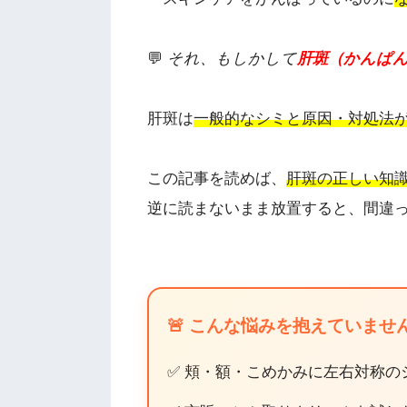
💬
それ、もしかして
肝斑（かんぱ
肝斑は
一般的なシミと原因・対処法
この記事を読めば、
肝斑の正しい知
逆に読まないまま放置すると、間違っ
🚨 こんな悩みを抱えていませ
✅ 頬・額・こめかみに左右対称の