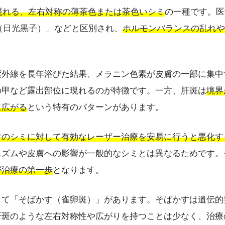
に現れる、左右対称の薄茶色または茶色いシミ
の一種です。医
（日光黒子）」などと区別され、
ホルモンバランスの乱れや
。
紫外線を長年浴びた結果、メラニン色素が皮膚の一部に集中
の甲など露出部位に現れるのが特徴です。一方、肝斑は
境界
に広がる
という特有のパターンがあります。
常のシミに対して有効なレーザー治療を安易に行うと悪化す
ニズムや皮膚への影響が一般的なシミとは異なるためです。
が治療の第一歩
となります。
して「そばかす（雀卵斑）」があります。そばかすは遺伝的
肝斑のような左右対称性や広がりを持つことは少なく、治療