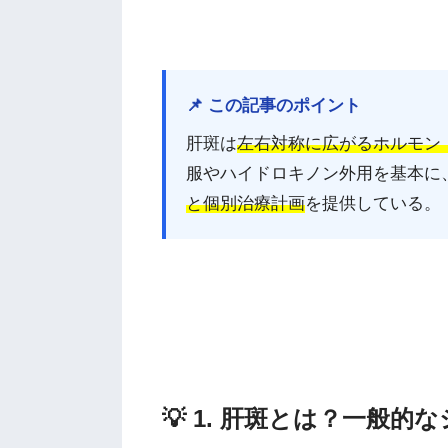
📌 この記事のポイント
肝斑は
左右対称に広がるホルモン
服やハイドロキノン外用を基本に
と個別治療計画
を提供している。
💡 1. 肝斑とは？一般的