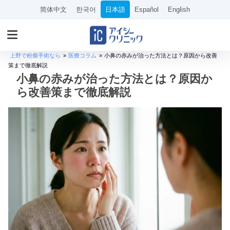
简体中文
한국어
日本語
Español
English
上野で粉瘤手術なら
»
医療コラム
»
小鼻の赤みが治った方法とは？原因から改善
策まで徹底解説
小鼻の赤みが治った方法とは？原因か
ら改善策まで徹底解説