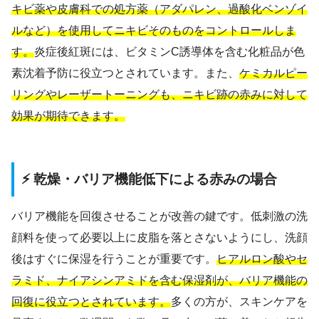
キビ薬や皮膚科での処方薬（アダパレン、過酸化ベンゾイ
ルなど）を使用してニキビそのものをコントロールしま
す。
炎症後紅斑には、ビタミンC誘導体を含む化粧品が色
素沈着予防に役立つとされています。また、
ケミカルピー
リングやレーザートーニングも、ニキビ跡の赤みに対して
効果が期待できます。
⚡ 乾燥・バリア機能低下による赤みの場合
バリア機能を回復させることが改善の鍵です。低刺激の洗
顔料を使って必要以上に皮脂を落とさないようにし、洗顔
後はすぐに保湿を行うことが重要です。
ヒアルロン酸やセ
ラミド、ナイアシンアミドを含む保湿剤が、バリア機能の
回復に役立つとされています。
多くの方が、スキンケアを