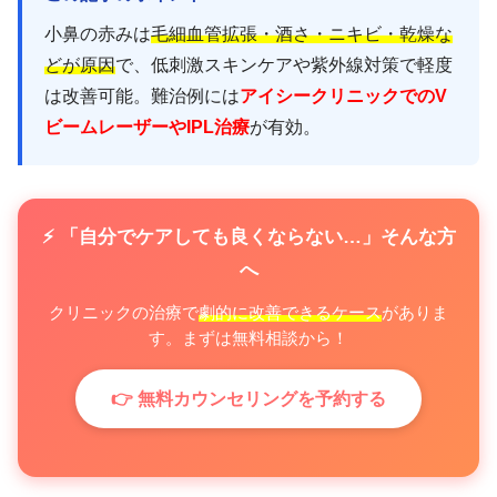
小鼻の赤みは
毛細血管拡張・酒さ・ニキビ・乾燥な
どが原因
で、低刺激スキンケアや紫外線対策で軽度
は改善可能。難治例には
アイシークリニックでのV
ビームレーザーやIPL治療
が有効。
⚡ 「自分でケアしても良くならない…」そんな方
へ
クリニックの治療で
劇的に改善できるケース
がありま
す。まずは無料相談から！
👉 無料カウンセリングを予約する