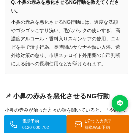
Q. 小鼻の赤みを悪化させるNG行動を教えてくださ
い。
小鼻の赤みを悪化させるNG行動には、過度な洗顔
やゴシゴシこすり洗い、毛穴パックの使いすぎ、高
濃度アルコール・香料入りスキンケアの使用、ニキ
ビを手で潰す行為、長時間のサウナや熱い入浴、紫
外線対策の怠り、市販ステロイド外用薬の自己判断
による顔への長期使用などが挙げられます。
📌 小鼻の赤みを悪化させるNG行動
小鼻の赤みが治った方々の話を聞いていると、「やめたこ
とで改善した」という声も非常に多いです。良かれと思っ
電話予約
1分で入力完了
0120-000-702
簡単Web予約
ていたケアや習慣が、実は赤みを悪化させていたというケ