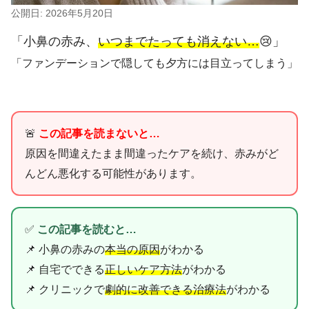
公開日: 2026年5月20日
「小鼻の赤み、
いつまでたっても消えない…
😢」
「ファンデーションで隠しても夕方には目立ってしまう」
🚨
この記事を読まないと…
原因を間違えたまま間違ったケアを続け、赤みがど
んどん悪化する可能性があります。
✅
この記事を読むと…
📌 小鼻の赤みの
本当の原因
がわかる
📌 自宅でできる
正しいケア方法
がわかる
📌 クリニックで
劇的に改善できる治療法
がわかる