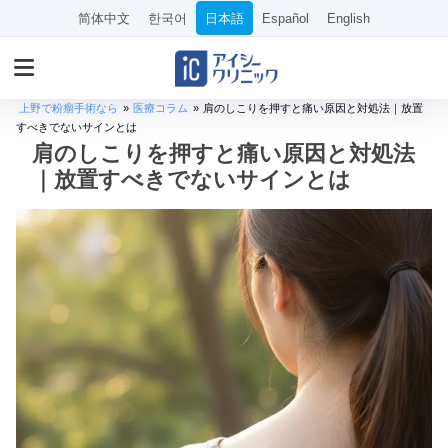
简体中文
한국어
日本語
Español
English
上野で粉瘤手術なら
»
医療コラム
»
肩のしこりを押すと痛い原因と対処法｜放置
すべきでないサインとは
肩のしこりを押すと痛い原因と対処法
｜放置すべきでないサインとは