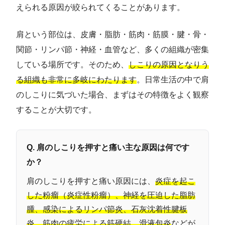
えられる原因が絞られてくることがあります。
肩という部位は、皮膚・脂肪・筋肉・筋膜・腱・骨・
関節・リンパ節・神経・血管など、多くの組織が密集
している場所です。そのため、
しこりの原因となりう
る組織も非常に多岐にわたります
。日常生活の中で肩
のしこりに気づいた場合、まずはその特徴をよく観察
することが大切です。
Q. 肩のしこりを押すと痛い主な原因は何です
か？
肩のしこりを押すと痛い原因には、
炎症を起こ
した粉瘤（炎症性粉瘤）、神経を圧迫した脂肪
腫、感染によるリンパ節炎、石灰沈着性腱板
炎、筋肉の疲労による筋硬結、滑液包炎
などが