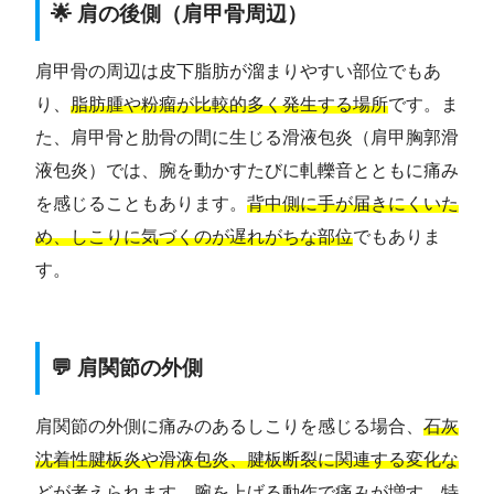
🌟 肩の後側（肩甲骨周辺）
肩甲骨の周辺は皮下脂肪が溜まりやすい部位でもあ
り、
脂肪腫や粉瘤が比較的多く発生する場所
です。ま
た、肩甲骨と肋骨の間に生じる滑液包炎（肩甲胸郭滑
液包炎）では、腕を動かすたびに軋轢音とともに痛み
を感じることもあります。
背中側に手が届きにくいた
め、しこりに気づくのが遅れがちな部位
でもありま
す。
💬 肩関節の外側
肩関節の外側に痛みのあるしこりを感じる場合、
石灰
沈着性腱板炎や滑液包炎、腱板断裂に関連する変化な
どが考えられます
。腕を上げる動作で痛みが増す、特