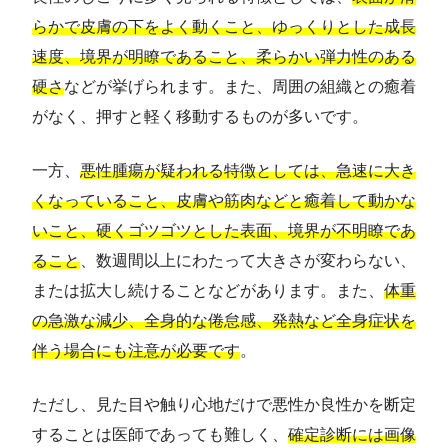
らかで皮膚の下をよく動くこと、ゆっくりとした成長
速度、境界が明瞭であること、柔らかい弾力性のある
硬さ
などが挙げられます。また、周囲の組織との癒着
がなく、押すと軽く移動するものが多いです。
一方、
悪性腫瘍が疑われる特徴としては、急速に大き
くなっていること、皮膚や筋肉などと癒着して動かな
いこと、硬くゴツゴツとした表面、境界が不明瞭であ
ること
、数週間以上にわたって大きさが変わらない、
または拡大し続けることなどがあります。また、
体重
の急激な減少、全身的な倦怠感、発熱など全身症状を
伴う場合にも注意が必要です
。
ただし、見た目や触り心地だけで悪性か良性かを断定
することは医師であっても難しく、
確定診断には画像