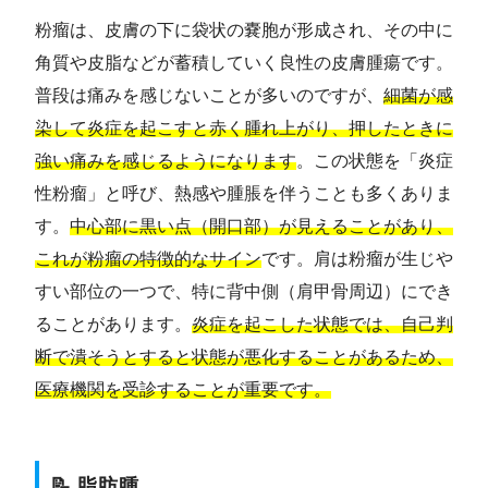
粉瘤は、皮膚の下に袋状の嚢胞が形成され、その中に
角質や皮脂などが蓄積していく良性の皮膚腫瘍です。
普段は痛みを感じないことが多いのですが、
細菌が感
染して炎症を起こすと赤く腫れ上がり、押したときに
強い痛みを感じるようになります
。この状態を「炎症
性粉瘤」と呼び、熱感や腫脹を伴うことも多くありま
す。
中心部に黒い点（開口部）が見えることがあり、
これが粉瘤の特徴的なサイン
です。肩は粉瘤が生じや
すい部位の一つで、特に背中側（肩甲骨周辺）にでき
ることがあります。
炎症を起こした状態では、自己判
断で潰そうとすると状態が悪化することがあるため、
医療機関を受診することが重要です。
📝 脂肪腫