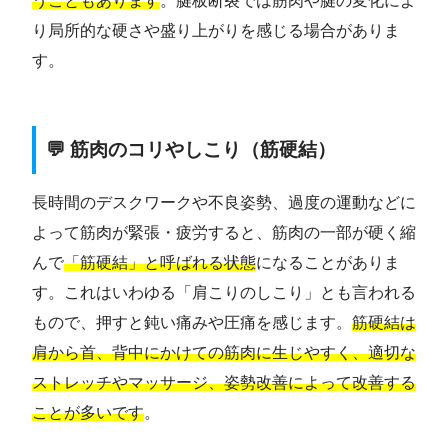
うこともあります
。腱板断裂では筋肉や腱の変化によ
り局所的な硬さや盛り上がりを感じる場合がありま
す。
💬 筋肉のコリやしこり（筋硬結）
長時間のデスクワークや不良姿勢、過度の運動などに
よって筋肉が緊張・疲労すると、筋肉の一部が硬く縮
んで
「筋硬結」と呼ばれる状態
になることがありま
す。これはいわゆる「肩こりのしこり」とも言われる
もので、押すと鈍い痛みや圧痛を感じます。
筋硬結は
肩から首、背中にかけての筋肉に生じやすく、適切な
ストレッチやマッサージ、姿勢改善によって改善する
ことが多いです
。