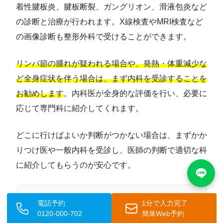
着性腱板炎、腱板断裂、ガングリオン、滑液包炎など
の診断と治療が行われます。X線検査やMRI検査など
の画像診断も整形外科で受けることができます。
リンパ節の腫れが疑われる場合や、発熱・体重減少な
ど全身症状を伴う場合は、まず内科を受診することを
お勧めします
。内科医が全身的な評価を行い、必要に
応じて専門科に紹介してくれます。
どこに行けばよいか判断がつかない場合は、まずかか
りつけ医や一般内科を受診し、医師の判断で適切な科
に紹介してもらうのが安心です。
Q. 肩のしこりに対して自宅でできるケアは何で
電話予約
1分で入力完了
0120-000-702
簡単Web予約
すか？