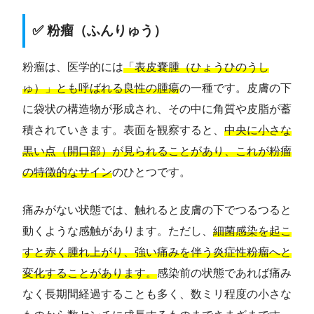
✅ 粉瘤（ふんりゅう）
粉瘤は、医学的には
「表皮嚢腫（ひょうひのうし
ゅ）」とも呼ばれる良性の腫瘍
の一種です。皮膚の下
に袋状の構造物が形成され、その中に角質や皮脂が蓄
積されていきます。表面を観察すると、
中央に小さな
黒い点（開口部）が見られることがあり、これが粉瘤
の特徴的なサイン
のひとつです。
痛みがない状態では、触れると皮膚の下でつるつると
動くような感触があります。ただし、
細菌感染を起こ
すと赤く腫れ上がり、強い痛みを伴う炎症性粉瘤へと
変化することがあります。
感染前の状態であれば痛み
なく長期間経過することも多く、数ミリ程度の小さな