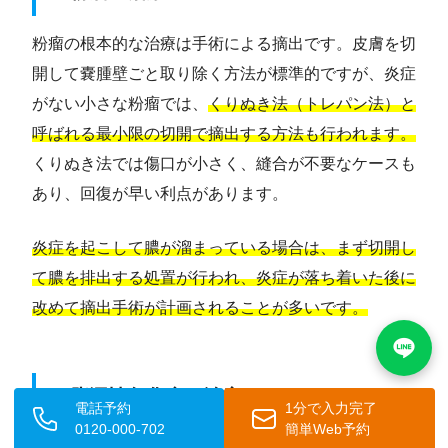
粉瘤の根本的な治療は手術による摘出です。皮膚を切
開して嚢腫壁ごと取り除く方法が標準的ですが、炎症
がない小さな粉瘤では、
くりぬき法（トレパン法）と
呼ばれる最小限の切開で摘出する方法も行われます。
くりぬき法では傷口が小さく、縫合が不要なケースも
あり、回復が早い利点があります。
炎症を起こして膿が溜まっている場合は、まず切開し
て膿を排出する処置が行われ、炎症が落ち着いた後に
改めて摘出手術が計画されることが多いです。
🔸 脂漏性角化症の治療
電話予約
1分で入力完了
0120-000-702
簡単Web予約