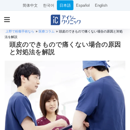
简体中文
한국어
日本語
Español
English
上野で粉瘤手術なら
»
医療コラム
»
頭皮のできもので痛くない場合の原因と対処
法を解説
頭皮のできもので痛くない場合の原因
と対処法を解説