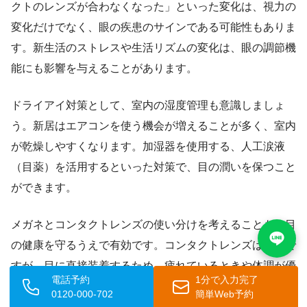
クトのレンズが合わなくなった」といった変化は、視力の
変化だけでなく、眼の疾患のサインである可能性もありま
す。新生活のストレスや生活リズムの変化は、眼の調節機
能にも影響を与えることがあります。
ドライアイ対策として、室内の湿度管理も意識しましょ
う。新居はエアコンを使う機会が増えることが多く、室内
が乾燥しやすくなります。加湿器を使用する、人工涙液
（目薬）を活用するといった対策で、目の潤いを保つこと
ができます。
メガネとコンタクトレンズの使い分けを考えることも、目
の健康を守るうえで有効です。コンタクトレンズは便利で
すが、目に直接装着するため、疲れているときや体調が優
電話予約
1分で入力完了
れないときにはメガネに切り替えることが目の負担を軽減
0120-000-702
簡単Web予約
します。
新生活を始めるにあたって、度数の合ったメガネ