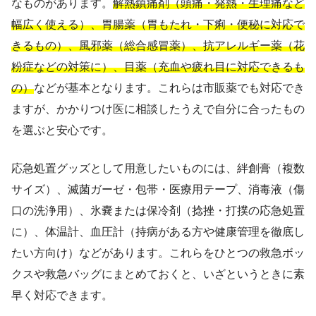
なものがあります。
解熱鎮痛剤（頭痛・発熱・生理痛など
幅広く使える）、胃腸薬（胃もたれ・下痢・便秘に対応で
きるもの）、風邪薬（総合感冒薬）、抗アレルギー薬（花
粉症などの対策に）、目薬（充血や疲れ目に対応できるも
の）
などが基本となります。これらは市販薬でも対応でき
ますが、かかりつけ医に相談したうえで自分に合ったもの
を選ぶと安心です。
応急処置グッズとして用意したいものには、絆創膏（複数
サイズ）、滅菌ガーゼ・包帯・医療用テープ、消毒液（傷
口の洗浄用）、氷嚢または保冷剤（捻挫・打撲の応急処置
に）、体温計、血圧計（持病がある方や健康管理を徹底し
たい方向け）などがあります。これらをひとつの救急ボッ
クスや救急バッグにまとめておくと、いざというときに素
早く対応できます。