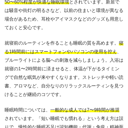
50〜60%程度が快適な睡眠環境
とされています。新居で
は騒音や街灯の明るさなど、以前の住まいと環境が異なる
場合があるため、耳栓やアイマスクなどのグッズも用意し
ておくと安心です。
就寝前のルーティンを作ることも睡眠の質を高めます。
寝
る1時間前にはスマートフォンやパソコンの使用を控え
、
ブルーライトによる脳への刺激を減らしましょう。入浴は
就寝の1〜2時間前に済ませると、体温が下がるタイミン
グで自然な眠気が来やすくなります。ストレッチや軽い読
書、アロマなど、自分なりのリラックスルーティンを見つ
けることが継続のコツです。
睡眠時間については、
一般的な成人では7〜9時間が推奨
されています。「短い睡眠でも慣れる」という考え方は誤
りで、慢性的な睡眠不足は認知機能・代謝・免疫・精神面