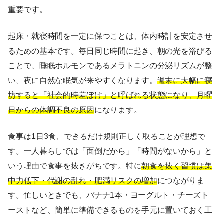
重要です。
起床・就寝時間を一定に保つことは、体内時計を安定させ
るための基本です。毎日同じ時間に起き、朝の光を浴びる
ことで、睡眠ホルモンであるメラトニンの分泌リズムが整
い、夜に自然な眠気が来やすくなります。
週末に大幅に寝
坊すると「社会的時差ぼけ」と呼ばれる状態になり、月曜
日からの体調不良の原因
になります。
食事は1日3食、できるだけ規則正しく取ることが理想で
す。一人暮らしでは「面倒だから」「時間がないから」と
いう理由で食事を抜きがちです。特に
朝食を抜く習慣は集
中力低下・代謝の乱れ・肥満リスクの増加
につながりま
す。忙しいときでも、バナナ1本・ヨーグルト・チーズト
ーストなど、簡単に準備できるものを手元に置いておく工