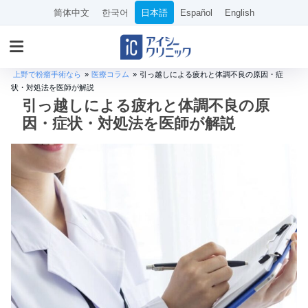
简体中文
한국어
日本語
Español
English
上野で粉瘤手術なら
»
医療コラム
»
引っ越しによる疲れと体調不良の原因・症
状・対処法を医師が解説
引っ越しによる疲れと体調不良の原
因・症状・対処法を医師が解説