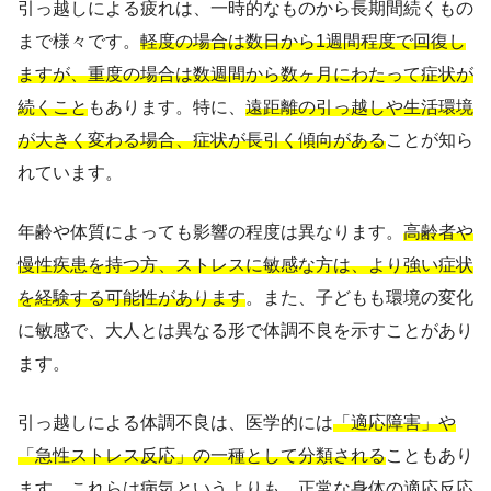
引っ越しによる疲れは、一時的なものから長期間続くもの
まで様々です。
軽度の場合は数日から1週間程度で回復し
ますが、重度の場合は数週間から数ヶ月にわたって症状が
続くこと
もあります。特に、
遠距離の引っ越しや生活環境
が大きく変わる場合、症状が長引く傾向がある
ことが知ら
れています。
年齢や体質によっても影響の程度は異なります。
高齢者や
慢性疾患を持つ方、ストレスに敏感な方は、より強い症状
を経験する可能性があります
。また、子どもも環境の変化
に敏感で、大人とは異なる形で体調不良を示すことがあり
ます。
引っ越しによる体調不良は、医学的には
「適応障害」や
「急性ストレス反応」の一種として分類される
こともあり
ます。これらは病気というよりも、正常な身体の適応反応