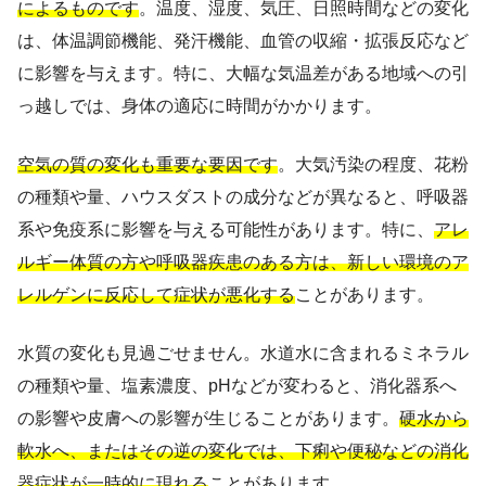
によるものです
。温度、湿度、気圧、日照時間などの変化
は、体温調節機能、発汗機能、血管の収縮・拡張反応など
に影響を与えます。特に、大幅な気温差がある地域への引
っ越しでは、身体の適応に時間がかかります。
空気の質の変化も重要な要因です
。大気汚染の程度、花粉
の種類や量、ハウスダストの成分などが異なると、呼吸器
系や免疫系に影響を与える可能性があります。特に、
アレ
ルギー体質の方や呼吸器疾患のある方は、新しい環境のア
レルゲンに反応して症状が悪化する
ことがあります。
水質の変化も見過ごせません。水道水に含まれるミネラル
の種類や量、塩素濃度、pHなどが変わると、消化器系へ
の影響や皮膚への影響が生じることがあります。
硬水から
軟水へ、またはその逆の変化では、下痢や便秘などの消化
器症状が一時的に現れる
ことがあります。