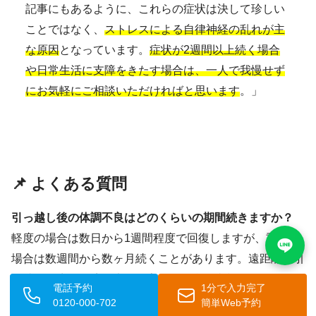
記事にもあるように、これらの症状は決して珍しい
ことではなく、
ストレスによる自律神経の乱れが主
な原因
となっています。
症状が2週間以上続く場合
や日常生活に支障をきたす場合は、一人で我慢せず
にお気軽にご相談いただければと思います
。」
📌 よくある質問
引っ越し後の体調不良はどのくらいの期間続きますか？
軽度の場合は数日から1週間程度で回復しますが、重度の
場合は数週間から数ヶ月続くことがあります。遠距離の引
っ越しや生活環境が大きく変わる場合は症状が長引く傾向
電話予約
1分で入力完了
があります。
2週間以上続く場合は医療機関への相談をお
0120-000-702
簡単Web予約