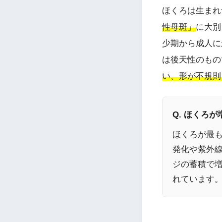
ほくろは生まれ
性母斑」
に大別
少期から成人に
は後天性のもの
い、形が不規則
Q. ほくろ
ほくろが最
発化や紫外線
ジの蓄積で
れています