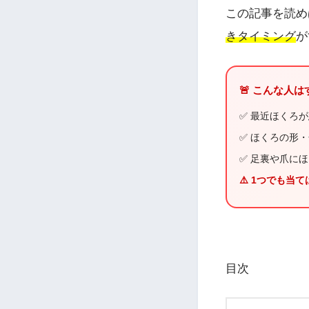
この記事を読め
きタイミング
が
🚨 こんな人
✅ 最近ほくろ
✅ ほくろの形
✅ 足裏や爪に
⚠️ 1つでも当
目次