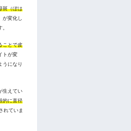
母斑（ぼは
）が変化し
す。
ることで皮
イトが変
ようになり
が生えてい
般的に直径
されていま