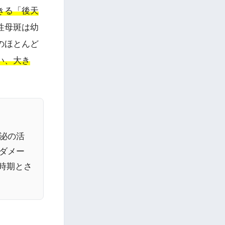
きる「後天
性母斑は幼
のほとんど
い、大き
泌の活
線ダメー
時期とさ