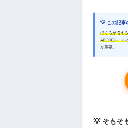
💡 この記
ほくろが増え
ABCDEルール
が重要。
💡 そも