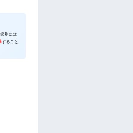
の鑑別には
診
すること