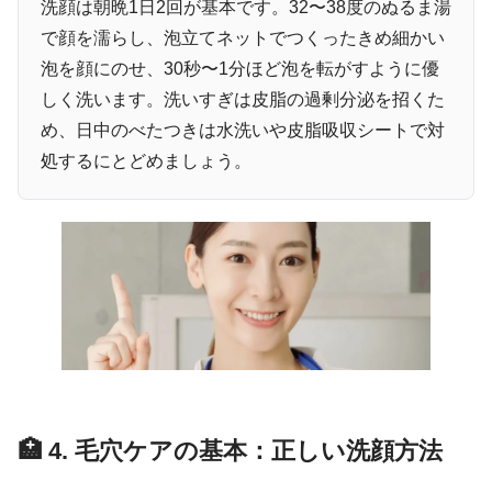
洗顔は朝晩1日2回が基本です。32〜38度のぬるま湯
で顔を濡らし、泡立てネットでつくったきめ細かい
泡を顔にのせ、30秒〜1分ほど泡を転がすように優
しく洗います。洗いすぎは皮脂の過剰分泌を招くた
め、日中のべたつきは水洗いや皮脂吸収シートで対
処するにとどめましょう。
🏥 4. 毛穴ケアの基本：正しい洗顔方法