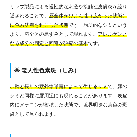
リップ製品による慢性的な刺激や接触性皮膚炎が繰り
返されることで、
唇全体がびまん性（広がった状態）
に色素沈着を起こした状態
です。局所的なシミという
より、唇全体の黒ずみとして現れます。
アレルゲンと
なる成分の同定と回避が治療の基本
です。
🌟 老人性色素斑（しみ）
加齢と長年の紫外線曝露によって生じるシミ
で、顔の
シミと同様に唇周辺にも現れることがあります。表皮
内にメラニンが蓄積した状態で、境界明瞭な茶色の斑
点として見られます。