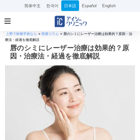
简体中文
한국어
日本語
Español
English
上野で粉瘤手術なら
»
医療コラム
»
唇のシミにレーザー治療は効果的？原因・治
療法・経過を徹底解説
唇のシミにレーザー治療は効果的？原
因・治療法・経過を徹底解説