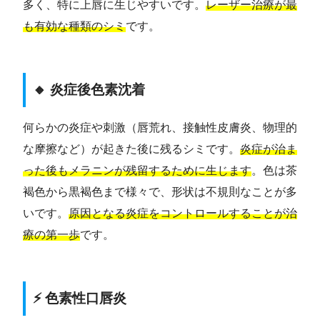
多く、特に上唇に生じやすいです。
レーザー治療が最
も有効な種類のシミ
です。
🔸 炎症後色素沈着
何らかの炎症や刺激（唇荒れ、接触性皮膚炎、物理的
な摩擦など）が起きた後に残るシミです。
炎症が治ま
った後もメラニンが残留するために生じます
。色は茶
褐色から黒褐色まで様々で、形状は不規則なことが多
いです。
原因となる炎症をコントロールすることが治
療の第一歩
です。
⚡ 色素性口唇炎