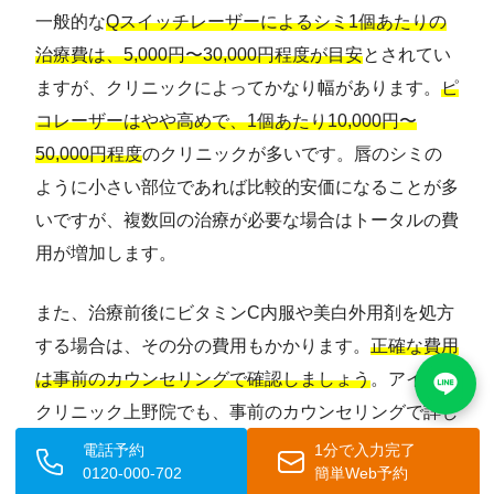
一般的な
Qスイッチレーザーによるシミ1個あたりの
治療費は、5,000円〜30,000円程度が目安
とされてい
ますが、クリニックによってかなり幅があります。
ピ
コレーザーはやや高めで、1個あたり10,000円〜
50,000円程度
のクリニックが多いです。唇のシミの
ように小さい部位であれば比較的安価になることが多
いですが、複数回の治療が必要な場合はトータルの費
用が増加します。
また、治療前後にビタミンC内服や美白外用剤を処方
する場合は、その分の費用もかかります。
正確な費用
は事前のカウンセリングで確認しましょう
。アイシー
クリニック上野院でも、事前のカウンセリングで詳し
い費用をご案内しています。
電話予約
1分で入力完了
0120-000-702
簡単Web予約