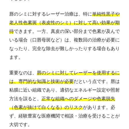
唇のシミに対するレーザー治療は、特に
単純性黒子や
老人性色素斑（表皮性のシミ）に対して高い効果が期
待
できます。一方、真皮の深い部分まで色素が及んで
いる場合（口唇母斑など）は、複数回の治療が必要に
なったり、完全な除去が難しかったりする場合もあり
ます。
重要なのは、
唇のシミに対してレーザーを使用するに
は、専門的な知識と技術が必要
だという点です。唇は
粘膜に近い組織であり、適切なエネルギー設定や照射
方法を誤ると、
正常な組織へのダメージや色素脱失
（色素が抜けて白くなる）のリスク
があります。必
ず、経験豊富な医療機関で相談・治療を受けることが
大切です。