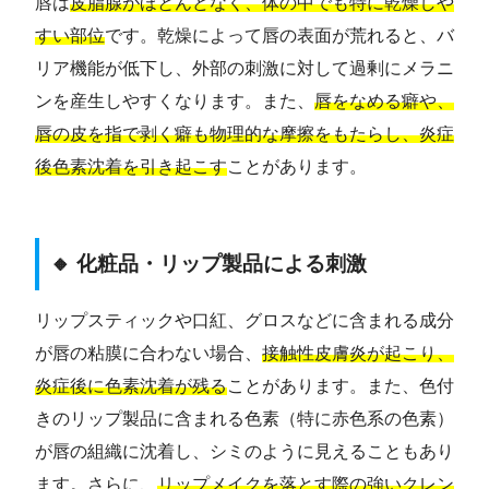
唇は
皮脂腺がほとんどなく、体の中でも特に乾燥しや
すい部位
です。乾燥によって唇の表面が荒れると、バ
リア機能が低下し、外部の刺激に対して過剰にメラニ
ンを産生しやすくなります。また、
唇をなめる癖や、
唇の皮を指で剥く癖も物理的な摩擦をもたらし、炎症
後色素沈着を引き起こす
ことがあります。
🔸 化粧品・リップ製品による刺激
リップスティックや口紅、グロスなどに含まれる成分
が唇の粘膜に合わない場合、
接触性皮膚炎が起こり、
炎症後に色素沈着が残る
ことがあります。また、色付
きのリップ製品に含まれる色素（特に赤色系の色素）
が唇の組織に沈着し、シミのように見えることもあり
ます。さらに、
リップメイクを落とす際の強いクレン