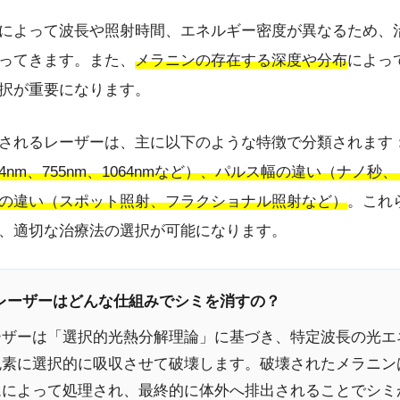
によって波長や照射時間、エネルギー密度が異なるため、
ってきます。また、
メラニンの存在する深度や分布
によっ
択が重要になります。
されるレーザーは、主に以下のような特徴で分類されます
694nm、755nm、1064nmなど）、パルス幅の違い（ナノ秒
の違い（スポット照射、フラクショナル照射など）
。これ
、適切な治療法の選択が可能になります。
療レーザーはどんな仕組みでシミを消すの？
ーザーは「選択的光熱分解理論」に基づき、特定波長の光エ
色素に選択的に吸収させて破壊します。破壊されたメラニン
ムによって処理され、最終的に体外へ排出されることでシミ