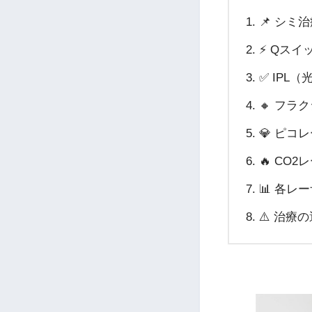
📌 シミ
⚡ Qス
✅ IPL
🔸 フ
💎 ピコ
🔥 CO
📊 各レ
⚠️ 治療