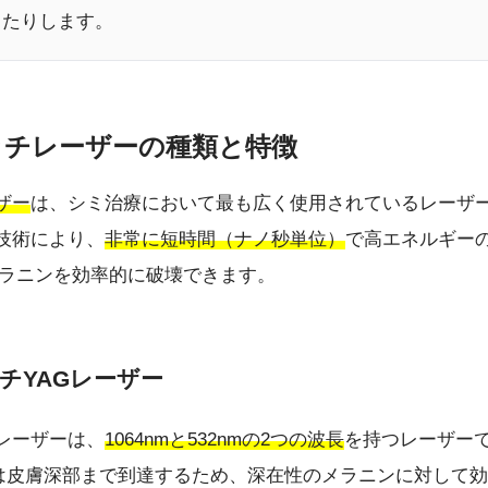
したりします。
イッチレーザーの種類と特徴
ザー
は、シミ治療において最も広く使用されているレーザ
技術により、
非常に短時間（ナノ秒単位）
で高エネルギー
ラニンを効率的に破壊できます。
ッチYAGレーザー
Gレーザーは、
1064nmと532nmの2つの波長
を持つレーザー
波長は皮膚深部まで到達するため、深在性のメラニンに対して