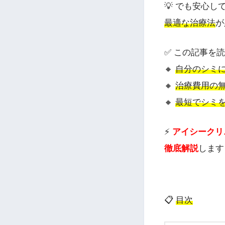
💡 でも安心
最適な治療法
が
✅ この記事を
🔸
自分のシミ
🔸
治療費用の
🔸
最短でシミ
⚡
アイシークリ
徹底解説
します
📋
目次