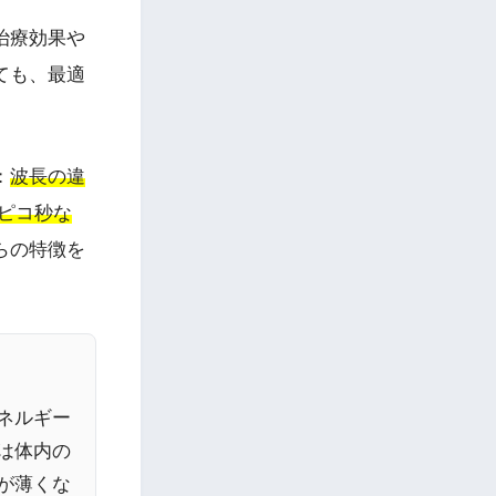
治療効果や
ても、最適
：
波長の違
、ピコ秒な
らの特徴を
ネルギー
は体内の
が薄くな