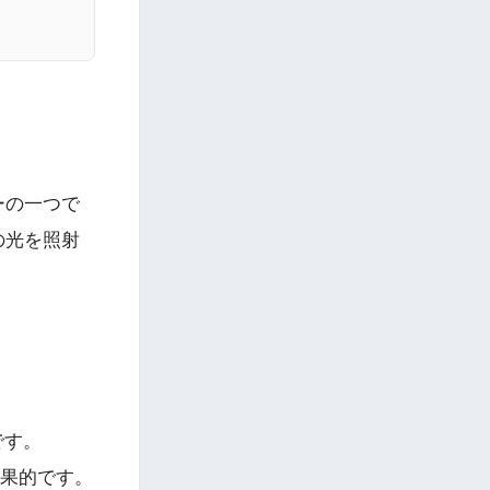
ーの一つで
の光を照射
です。
効果的です。