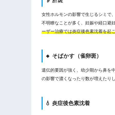
👴 肝斑
女性ホルモンの影響で生じるシミで
不明瞭なことが多く、妊娠や経口避
ーザー治療では炎症後色素沈着を起
🔸 そばかす（雀卵斑）
遺伝的要因が強く、幼少期から鼻を
の影響で濃くなったり数が増えたり
💧 炎症後色素沈着