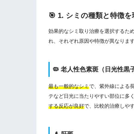
🎯 1. シミの種類と特徴
効果的なシミ取り治療を選択するた
れ、それぞれ原因や特徴が異なりま
🦠 老人性色素斑（日光性黒
最も一般的なシミ
で、紫外線による
テなど日光に当たりやすい部位に多
する反応が良好
で、比較的治療しや