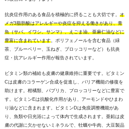
抗炎症作用のある食品を積極的に摂ることも大切です。
オ
メガ3脂肪酸はアレルギーや炎症を抑える働きがあり、青
魚（サバ、イワシ、サンマ）、えごま油、亜麻仁油などに
豊富に含まれています
。ポリフェノールを含む食品（緑
茶、ブルーベリー、玉ねぎ、ブロッコリーなど）も抗炎
症・抗アレルギー作用が報告されています。
ビタミン類の補給も皮膚の健康維持に重要です。ビタミン
Cは皮膚のコラーゲン合成を促進し、バリア機能の修復を
助けます。柑橘類、パプリカ、ブロッコリーなどに豊富で
す。ビタミンEは抗酸化作用があり、アーモンドやひまわ
り油などに含まれます。ビタミンDは免疫調整機能があ
り、魚類や日光浴によって体内で生成されます。亜鉛は皮
膚の代謝に欠かせないミネラルで、牡蠣や牛肉、大豆製品