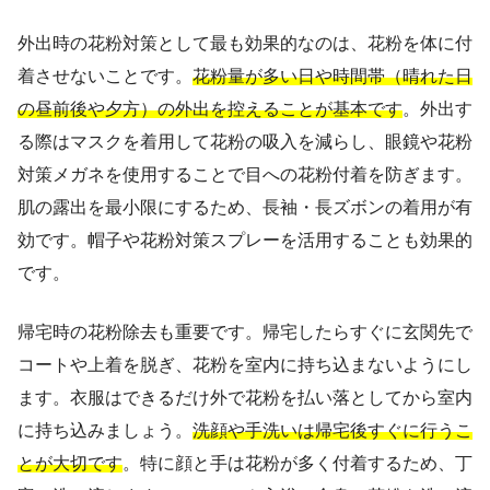
外出時の花粉対策として最も効果的なのは、花粉を体に付
着させないことです。
花粉量が多い日や時間帯（晴れた日
の昼前後や夕方）の外出を控えることが基本です
。外出す
る際はマスクを着用して花粉の吸入を減らし、眼鏡や花粉
対策メガネを使用することで目への花粉付着を防ぎます。
肌の露出を最小限にするため、長袖・長ズボンの着用が有
効です。帽子や花粉対策スプレーを活用することも効果的
です。
帰宅時の花粉除去も重要です。帰宅したらすぐに玄関先で
コートや上着を脱ぎ、花粉を室内に持ち込まないようにし
ます。衣服はできるだけ外で花粉を払い落としてから室内
に持ち込みましょう。
洗顔や手洗いは帰宅後すぐに行うこ
とが大切です
。特に顔と手は花粉が多く付着するため、丁