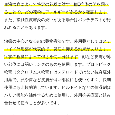
血液検査によって特定の花粉に対するIgE抗体の値を調べ
ることで、どの花粉にアレルギーがあるかを確認します
。
また、接触性皮膚炎の疑いがある場合はパッチテストが行
われることもあります。
治療の中心となるのは薬物療法です。外用薬としては
ステ
ロイド外用薬が代表的で、炎症を抑える効果があります。
症状の程度によって強さを使い分けます
。顔など皮膚が薄
い部位には弱いランクのものを使用します。プロトピック
軟膏（タクロリムス軟膏）はステロイドではない抗炎症外
用薬で、顔や首など皮膚が薄い部位にも使いやすく、長期
使用にも比較的適しています。ヒルドイドなどの保湿剤は
バリア機能を補修するために使用し、外用抗炎症薬と組み
合わせて使うことが多いです。