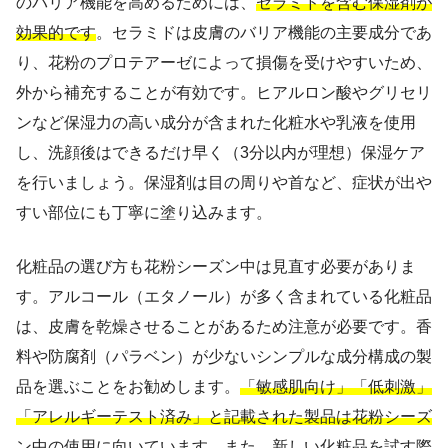
のバリア機能を高めるためには、
セラミドを含む保湿剤が
効果的です
。セラミドは皮膚のバリア機能の主要成分であ
り、花粉のプロテアーゼによって損傷を受けやすいため、
外から補充することが有効です。ヒアルロン酸やグリセリ
ンなど保湿力の高い成分が含まれた化粧水や乳液を使用
し、洗顔後はできるだけ早く（3分以内が理想）保湿ケア
を行いましょう。保湿剤は目の周りや首など、症状が出や
すい部位にも丁寧に塗り込みます。
化粧品の選び方も花粉シーズン中は見直す必要がありま
す。アルコール（エタノール）が多く含まれている化粧品
は、皮膚を乾燥させることがあるため注意が必要です。香
料や防腐剤（パラベン）が少ないシンプルな成分構成の製
品を選ぶことをお勧めします。
「敏感肌向け」「低刺激」
「アレルギーテスト済み」と記載された製品は花粉シーズ
ン中の使用に向いています
。また、新しい化粧品を試す際