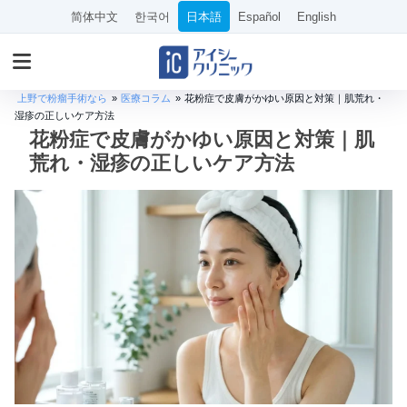
简体中文
한국어
日本語
Español
English
上野で粉瘤手術なら
»
医療コラム
»
花粉症で皮膚がかゆい原因と対策｜肌荒れ・
湿疹の正しいケア方法
花粉症で皮膚がかゆい原因と対策｜肌
荒れ・湿疹の正しいケア方法