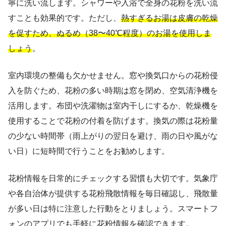
寧に洗い流します。シャワーや入浴で全身の花粉を洗い流
すことも効果的です。ただし、
熱すぎるお湯は皮膚の乾燥
を促すため、ぬるめ（38〜40℃程度）のお湯を使用しま
しょう
。
室内環境の整備も欠かせません。窓や換気口からの花粉侵
入を防ぐため、花粉の多い時期は窓を閉め、空気清浄機を
活用します。布団や洗濯物は室内干しにするか、乾燥機を
使用することで花粉の付着を防げます。換気の際は花粉量
の少ない時間帯（雨上がりの翌日を避け、雨の日や風がな
い日）に短時間で行うことをお勧めします。
花粉情報を日常的にチェックする習慣も大切です。気象庁
や各自治体が提供する花粉飛散情報を毎日確認し、飛散量
が多い日は特に注意した行動をとりましょう。スマートフ
ォンのアプリでも手軽に花粉情報を確認できます。