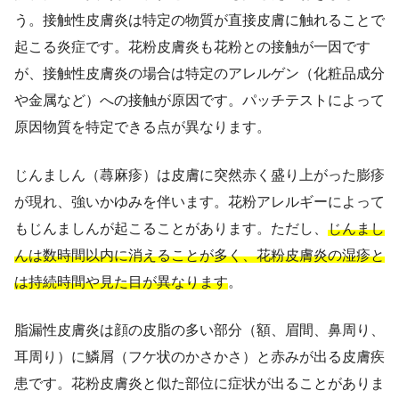
う。接触性皮膚炎は特定の物質が直接皮膚に触れることで
起こる炎症です。花粉皮膚炎も花粉との接触が一因です
が、接触性皮膚炎の場合は特定のアレルゲン（化粧品成分
や金属など）への接触が原因です。パッチテストによって
原因物質を特定できる点が異なります。
じんましん（蕁麻疹）は皮膚に突然赤く盛り上がった膨疹
が現れ、強いかゆみを伴います。花粉アレルギーによって
もじんましんが起こることがあります。ただし、
じんまし
んは数時間以内に消えることが多く、花粉皮膚炎の湿疹と
は持続時間や見た目が異なります
。
脂漏性皮膚炎は顔の皮脂の多い部分（額、眉間、鼻周り、
耳周り）に鱗屑（フケ状のかさかさ）と赤みが出る皮膚疾
患です。花粉皮膚炎と似た部位に症状が出ることがありま