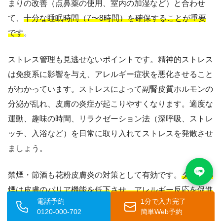
まりの改善（点鼻薬の使用、室内の加湿など）と合わせ
て、
十分な睡眠時間（7〜8時間）を確保することが重要
です
。
ストレス管理も見逃せないポイントです。精神的ストレス
は免疫系に影響を与え、アレルギー症状を悪化させること
がわかっています。ストレスによって副腎皮質ホルモンの
分泌が乱れ、皮膚の炎症が起こりやすくなります。適度な
運動、趣味の時間、リラクゼーション法（深呼吸、ストレ
ッチ、入浴など）を日常に取り入れてストレスを発散させ
ましょう。
禁煙・節酒も花粉皮膚炎の対策として有効です。
タバコの
煙は皮膚のバリア機能を低下させ、アレルギー反応を促進
電話予約
1分で入力完了
します
。アルコールも血管を拡張させてかゆみを悪化させ
0120-000-702
簡単Web予約
ることがあるため、花粉シーズン中は控えめにすることを