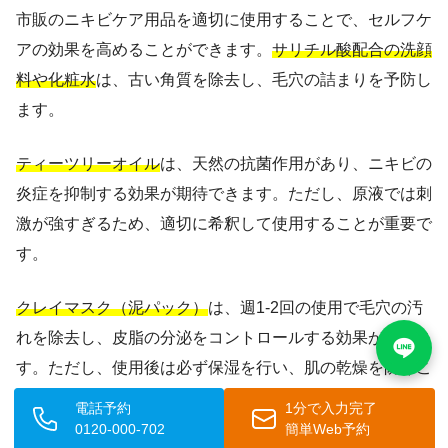
市販のニキビケア用品を適切に使用することで、セルフケ
アの効果を高めることができます。
サリチル酸配合の洗顔
料や化粧水
は、古い角質を除去し、毛穴の詰まりを予防し
ます。
ティーツリーオイル
は、天然の抗菌作用があり、ニキビの
炎症を抑制する効果が期待できます。ただし、原液では刺
激が強すぎるため、適切に希釈して使用することが重要で
す。
クレイマスク（泥パック）
は、週1-2回の使用で毛穴の汚
れを除去し、皮脂の分泌をコントロールする効果がありま
す。ただし、使用後は必ず保湿を行い、肌の乾燥を防ぐこ
とが大切です。
電話予約
1分で入力完了
0120-000-702
簡単Web予約