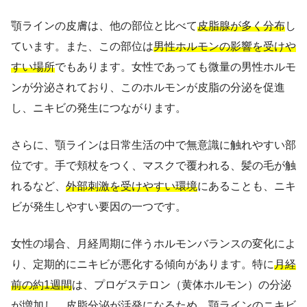
顎ラインの皮膚は、他の部位と比べて
皮脂腺が多く分布
し
ています。また、この部位は
男性ホルモンの影響を受けや
すい場所
でもあります。女性であっても微量の男性ホルモ
ンが分泌されており、このホルモンが皮脂の分泌を促進
し、ニキビの発生につながります。
さらに、顎ラインは日常生活の中で無意識に触れやすい部
位です。手で頬杖をつく、マスクで覆われる、髪の毛が触
れるなど、
外部刺激を受けやすい環境
にあることも、ニキ
ビが発生しやすい要因の一つです。
女性の場合、月経周期に伴うホルモンバランスの変化によ
り、定期的にニキビが悪化する傾向があります。特に
月経
前の約1週間
は、プロゲステロン（黄体ホルモン）の分泌
が増加し、皮脂分泌が活発になるため、顎ラインのニキビ