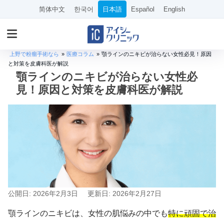
简体中文
한국어
日本語
Español
English
上野で粉瘤手術なら
»
医療コラム
»
顎ラインのニキビが治らない女性必見！原因
と対策を皮膚科医が解説
顎ラインのニキビが治らない女性必
見！原因と対策を皮膚科医が解説
公開日: 2026年2月3日
更新日: 2026年2月27日
顎ラインのニキビは、女性の肌悩みの中でも
特に頑固で治