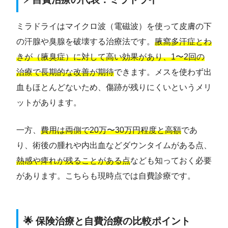
ミラドライはマイクロ波（電磁波）を使って皮膚の下
の汗腺や臭腺を破壊する治療法です。
腋窩多汗症とわ
きが（腋臭症）に対して高い効果があり、1〜2回の
治療で長期的な改善が期待
できます。メスを使わず出
血もほとんどないため、傷跡が残りにくいというメリ
ットがあります。
一方、
費用は両側で20万〜30万円程度と高額
であ
り、術後の腫れや内出血などダウンタイムがある点、
熱感や痺れが残ることがある点
なども知っておく必要
があります。こちらも現時点では自費診療です。
🌟 保険治療と自費治療の比較ポイント