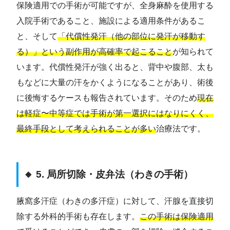
保険適用での手術が可能ですが、全身麻酔を使用する
入院手術であること、施設による適用条件があるこ
と、そして
「代償性発汗（他の部位に発汗が移動す
る）」という副作用が高確率で起こること
が知られて
います。代償性発汗が強く出ると、背中や腹部、太も
もなどに大量の汗をかくようになることがあり、術後
に後悔するケースも報告されています。そのため
現在
は軽症〜中等症では手術が第一選択にはなりにくく、
最終手段として考えられることが多い
治療法です。
🔸 5. 局所切除・皮弁法（わきの手術）
腋窩多汗症（わきの多汗症）に対して、汗腺を直接切
除する外科的手術も存在します。
この手術は保険適用