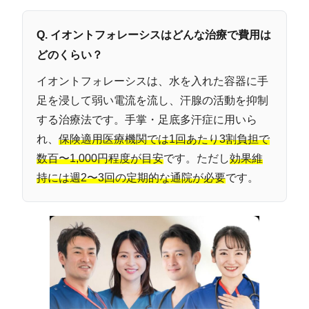
Q. イオントフォレーシスはどんな治療で費用は
どのくらい？
イオントフォレーシスは、水を入れた容器に手
足を浸して弱い電流を流し、汗腺の活動を抑制
する治療法です。手掌・足底多汗症に用いら
れ、
保険適用医療機関では1回あたり3割負担で
数百〜1,000円程度が目安
です。ただし
効果維
持には週2〜3回の定期的な通院が必要
です。