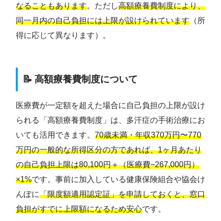
なることもあります
。ただし
高額療養費制度により、
同一月内の自己負担には上限が設けられています
（所
得に応じて異なります）。
📝 高額療養費制度について
医療費が一定額を超えた場合に自己負担の上限が設け
られる「高額療養費制度」は、多汗症の手術治療にお
いても活用できます。
70歳未満・年収370万円〜770
万円の一般的な所得区分の方であれば、1ヶ月あたり
の自己負担上限は80,100円＋（医療費−267,000円）
×1%
です。事前に加入している健康保険組合や協会け
んぽに
「限度額適用認定証」を申請しておくと、窓口
負担がすでに上限額になるため安心
です。