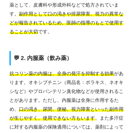
薬として、皮膚科や形成外科などで処方されていま
す。
副作用として口の渇きや排尿障害、視力の異常な
どが報告されているため、医師の指導のもとで使用す
ることが大切
です。
💬 2. 内服薬（飲み薬）
抗コリン薬の内服は、全身の発汗を抑制する効果
があ
ります。オキシブチニン（商品名：ポラキス、ネオキ
シなど）やプロパンテリン臭化物などが使用されるこ
とがあります。ただし、内服薬は全身に作用するた
め、
口の渇き、尿閉、便秘、視力障害といった副作用
が生じやすく、使用できない方もいます
。また多汗症
に対する内服薬の保険適用については、薬剤によって