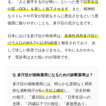
る」「人と握手するのが怖い」といった形で
日常生活
の質（QOL）を著しく低下させます
。また、精神的
なストレスや不安が症状をさらに悪化させるという悪
循環に陥りやすいことも、多汗症の厄介な点です。
日本における多汗症の有病率は、
原発性局所多汗症だ
けで人口の約5.7〜12.8%程度
と報告されており、決
して珍しい疾患ではありません。それにもかかわら
ず、受診率はまだ低いのが現状です。
Q. 多汗症が保険適用になるための診断基準は？
多汗症の保険適用には、明らかな原因なく局所
的な過剰発汗が
6ヶ月以上継続
し、「左右対称
の発汗」「週1回以上の発汗」「日常生活への
支障」「25歳以下での発症」「家族歴あり」