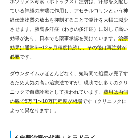
ボツリヌス毒素（ボトックス）注射は、汗腺を支配し
ている神経の末端に作用し、アセチルコリンという神
経伝達物質の放出を抑制することで発汗を大幅に減少
させます。腋窩多汗症（わきの多汗症）に対して高い
効果があり、日本でも薬事承認を受けています。
治療
効果は通常6〜12ヶ月程度持続し、その後は再注射が
必要
です。
ダウンタイムがほとんどなく、短時間で処置が完了す
るため人気の高い治療法ですが、現状では多くのクリ
ニックで自費診療として扱われています。
費用は両側
の脇で5万円〜10万円程度が相場
です（クリニックに
よって異なります）。
⚡ 自費治療の代表：ミラドライ