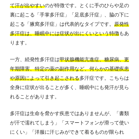
て汗が出やすい
のが特徴です。とくに手のひらや足の
裏に起こる「手掌多汗症」「足底多汗症」、脇の下に
起こる「腋窩多汗症」は代表的なタイプです。
原発性
多汗症は、睡眠中には症状が出にくいという特徴
もあ
ります。
一方、続発性多汗症は
甲状腺機能亢進症、糖尿病、更
年期障害、特定の薬の副作用など、何らかの基礎疾患
や原因によって引き起こされる
多汗症です。こちらは
全身に症状が出ることが多く、睡眠中にも発汗が見ら
れることがあります。
多汗症は生命を脅かす疾患ではありませんが、「書類
が汗で濡れてしまう」「スマートフォンが滑って使い
にくい」「洋服に汗じみができて着るものが限られ