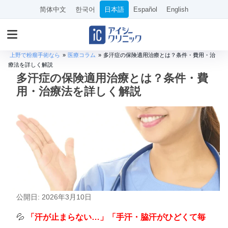
简体中文
한국어
日本語
Español
English
上野で粉瘤手術なら
»
医療コラム
»
多汗症の保険適用治療とは？条件・費用・治
療法を詳しく解説
多汗症の保険適用治療とは？条件・費
用・治療法を詳しく解説
公開日: 2026年3月10日
💦
「汗が止まらない…」「手汗・脇汗がひどくて毎