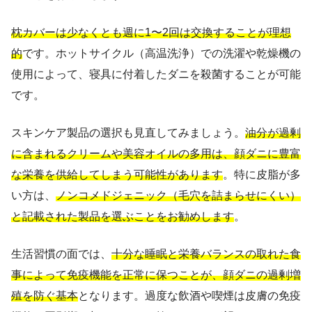
枕カバーは少なくとも週に1〜2回は交換することが理想
的
です。ホットサイクル（高温洗浄）での洗濯や乾燥機の
使用によって、寝具に付着したダニを殺菌することが可能
です。
スキンケア製品の選択も見直してみましょう。
油分が過剰
に含まれるクリームや美容オイルの多用は、顔ダニに豊富
な栄養を供給してしまう可能性があります
。特に皮脂が多
い方は、
ノンコメドジェニック（毛穴を詰まらせにくい）
と記載された製品を選ぶことをお勧めします
。
生活習慣の面では、
十分な睡眠と栄養バランスの取れた食
事によって免疫機能を正常に保つことが、顔ダニの過剰増
殖を防ぐ基本
となります。過度な飲酒や喫煙は皮膚の免疫