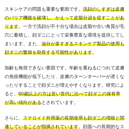
スキンケアの問題も重要な要因です。
洗顔のしすぎは皮膚
のバリア機能を破壊し、かえって皮脂分泌を促すことがあ
ります
。一方で洗顔が不十分な場合は皮脂や古い角質が毛
穴に蓄積し、顔ダニにとって栄養豊富な環境を提供してし
まいます。また、
油分が多すぎるスキンケア製品の使用も
顔ダニの繁殖を助長する可能性があります
。
加齢も無視できない要因です。年齢を重ねるにつれて皮膚
の免疫機能が低下したり、皮膚のターンオーバーが遅くな
ったりすることで顔ダニが増えやすくなります。研究によ
ると、
60歳以上の方は若い世代に比べて顔ダニの保有率
が高い傾向がある
とされています。
さらに、
ステロイド外用薬の長期使用も顔ダニの増殖と関
連していることが指摘されています
。顔面への長期的なス