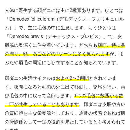
人体に寄生する顔ダニには主に2種類あります。ひとつは
「Demodex folliculorum（デモデックス・フォリキュロル
ム）」で、主に毛包の中に生息します。もうひとつは
「Demodex brevis（デモデックス・ブレビス）」で、皮
脂腺の奥深くに住み着いています。どちらも
顔面、特に鼻
の周り、額、あごなどのTゾーンに多く見られます
が、ま
ぶたや眉毛の周辺にも存在することが知られています。
顔ダニの生活サイクルは
およそ2〜3週間
とされていま
す。夜間になると毛包の外に出て移動し、交尾を行い、再
び毛包の中に戻って産卵します。
1つの毛包に数匹から数
十匹が共生していることもあります
。顔ダニは皮脂や古い
角質細胞を主な栄養源としており、通常の状態であれば肌
の掃除係として一定の役割を果たしているとも考えられて