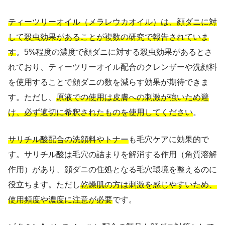
ティーツリーオイル（メラレウカオイル）は、顔ダニに対
して殺虫効果があることが複数の研究で報告されていま
す
。5%程度の濃度で顔ダニに対する殺虫効果があるとさ
れており、ティーツリーオイル配合のクレンザーや洗顔料
を使用することで顔ダニの数を減らす効果が期待できま
す。ただし、
原液での使用は皮膚への刺激が強いため避
け、必ず適切に希釈されたものを使用してください
。
サリチル酸配合の洗顔料やトナー
も毛穴ケアに効果的で
す。サリチル酸は毛穴の詰まりを解消する作用（角質溶解
作用）があり、顔ダニの住処となる毛穴環境を整えるのに
役立ちます。ただし
乾燥肌の方は刺激を感じやすいため、
使用頻度や濃度に注意が必要
です。