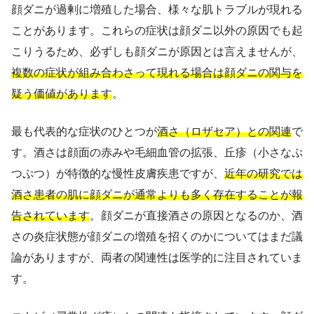
顔ダニが過剰に増殖した場合、様々な肌トラブルが現れる
ことがあります。これらの症状は顔ダニ以外の原因でも起
こりうるため、必ずしも顔ダニが原因とは言えませんが、
複数の症状が組み合わさって現れる場合は顔ダニの関与を
疑う価値があります
。
最も代表的な症状のひとつが
酒さ（ロザセア）との関連
で
す。酒さは顔面の赤みや毛細血管の拡張、丘疹（小さなぷ
つぷつ）が特徴的な慢性皮膚疾患ですが、
近年の研究では
酒さ患者の肌に顔ダニが通常よりも多く存在することが報
告されています
。顔ダニが直接酒さの原因となるのか、酒
さの炎症状態が顔ダニの増殖を招くのかについてはまだ議
論がありますが、両者の関連性は医学的に注目されていま
す。