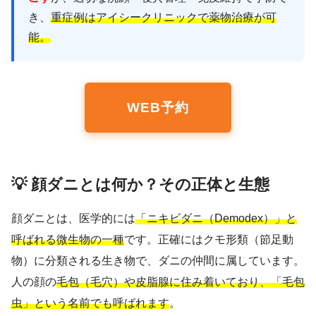
き、
重症例はアイシークリニックで薬物治療が可
能。
WEB予約
💡 顔ダニとは何か？その正体と生態
顔ダニとは、医学的には
「ニキビダニ（Demodex）」と
呼ばれる微生物の一種
です。正確にはクモ形類（節足動
物）に分類される生き物で、ダニの仲間に属しています。
人の顔の
毛包（毛穴）や皮脂腺に住み着いており、「毛包
虫」という名前でも呼ばれます
。