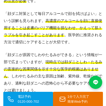
め注意が必要
です。
「顔ダニ対策として毎日アルコールで顔を拭けばよい」と
いう誤解も見られます。
高濃度のアルコールを顔に直接使
用することは皮膚のバリア機能を損なわせ、かえって肌ト
ラブルを引き起こすことがあります
。医学的に推奨される
方法で適切にケアすることが大切です。
「顔ダニが原因でしわやたるみができる」という情報が一
部で広まっていますが、
現時点では顔ダニとしわ・たるみ
の直接的な因果関係を示す十分な医学的根拠はありませ
ん
。しわやたるみの主な原因は加齢、紫外線、乾燥などで
あり、過剰な顔ダニへの恐怖心から不必要なケアを行うこ
とは避けましょう。
電話予約
1分で入力完了
0120-000-702
簡単Web予約
「市販の顔ダニ対策製品を使えば完全に解決する」という