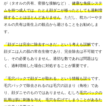
が（タオルの共有、密接な接触など）、
健康な免疫システ
ムを持つ成人では、たとえ顔ダニが移ったとしても過剰増
殖することはほとんどありません
。ただし、枕カバーやタ
オルの共有は衛生上の観点から避けることをお勧めしま
す。
「顔ダニは完全に除去すべきだ」という考えも誤解
です。
顔ダニは人の肌の常在生物であり、完全除去は不可能です
し、その必要もありません。適切な数であれば問題はな
く、過剰増殖した場合に対処することが重要です。
「毛穴パックで顔ダニが取れる」という情報も誤り
です。
毛穴パックで除去されるのは毛穴の詰まり（角栓）であ
り、顔ダニそのものではありません。むしろ
毛穴パックの
乱用は肌に刺激を与え、毛穴を広げてしまうことがあるた