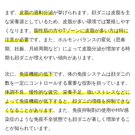
まず、
皮脂の過剰分泌
が挙げられます。顔ダニは皮脂を主
な栄養源としているため、皮脂が多い環境では繁殖しやす
くなります。
脂性肌の方やTゾーンに皮脂が多い方は特に
注意が必要
です。また、ホルモンバランスの変化（思春
期、妊娠、月経周期など）によって皮脂分泌が増加する時
期も顔ダニが増えやすい傾向があります。
次に、
免疫機能の低下
です。体の免疫システムは顔ダニの
数を一定にコントロールする重要な役割を担っています。
体調不良、慢性的な疲労、栄養不足、強いストレスなどに
よって免疫機能が低下すると、顔ダニの増殖を抑制できな
くなることがあります
。また、免疫抑制剤の使用やHIV感
染症のような免疫不全状態でも顔ダニが著しく増加するこ
とが知られています。