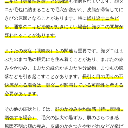
ニキビ（尋常性ざ瘡）との関連
も指摘されています。顔ダ
ニが毛包に詰まることで毛穴が塞がれ、皮脂が滞留してに
きびの原因となることがあります。特に
繰り返すニキビ
や、通常のニキビ治療が効きにくい場合は顔ダニの関与が
疑われることがあります
。
まぶたの炎症（眼瞼炎）との関連
も重要です。顔ダニはま
ぶたのまつ毛の根元にも住み着くことがあり、まぶたの赤
みやかゆみ、まぶたの縁のかさぶたや分泌物、まつ毛の脱
落などを引き起こすことがあります。
長引く目の周りの不
快感がある場合は、顔ダニが関与している可能性を考える
必要があります
。
その他の症状としては、
顔のかゆみや灼熱感（特に夜間に
増強する場合）
、毛穴の拡大や黒ずみ、肌のざらつき感、
原因不明の顔の赤み、皮膚のかさつきや剥がれなどが挙げ