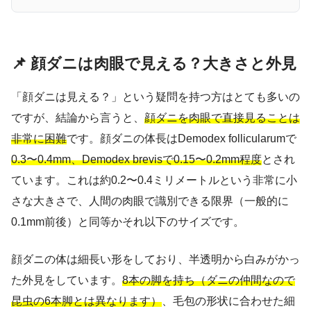
📌 顔ダニは肉眼で見える？大きさと外見
「顔ダニは見える？」という疑問を持つ方はとても多いの
ですが、結論から言うと、
顔ダニを肉眼で直接見ることは
非常に困難
です。顔ダニの体長はDemodex follicularumで
0.3〜0.4mm、Demodex brevisで0.15〜0.2mm程度
とされ
ています。これは約0.2〜0.4ミリメートルという非常に小
さな大きさで、人間の肉眼で識別できる限界（一般的に
0.1mm前後）と同等かそれ以下のサイズです。
顔ダニの体は細長い形をしており、半透明から白みがかっ
た外見をしています。
8本の脚を持ち（ダニの仲間なので
昆虫の6本脚とは異なります）
、毛包の形状に合わせた細