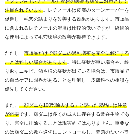
ビタミンA（レチノール）配合の製品も顔ダニ対策として
注目されています
。レチノールは皮膚のターンオーバーを
促進し、毛穴の詰まりを改善する効果があります。市販品
に含まれるレチノールの濃度は比較的低いですが、継続的
な使用によって毛穴環境の改善が期待できます。
ただし、
市販品だけで顔ダニの過剰増殖を完全に解消する
ことは難しい場合があります
。特に症状が重い場合や、繰
り返すニキビ、酒さ様の症状が出ている場合は、市販品で
の自己ケアに限界があることを理解し、皮膚科への相談を
優先してください。
また、
「顔ダニを100%除去する」と謳った製品には注意
が必要
です。顔ダニは多くの成人に存在する常在生物であ
り、完全に排除することは現実的ではありません。重要な
のは顔ダニの数を適切にコントロールし、問題のないバラ