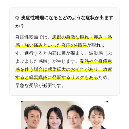
Q. 炎症性粉瘤になるとどのような症状が出ます
か？
炎症性粉瘤では、
患部の急激な腫れ・赤み・熱
感・強い痛みといった炎症の4徴候
が現れま
す。進行すると内部に膿が溜まり、波動感（ぷ
よぷよした感触）が生じます。
発熱や全身倦怠
感を伴う場合は感染拡大のおそれがあり、放置
すると蜂窩織炎に発展するリスクもある
ため、
早急な受診が必要です。