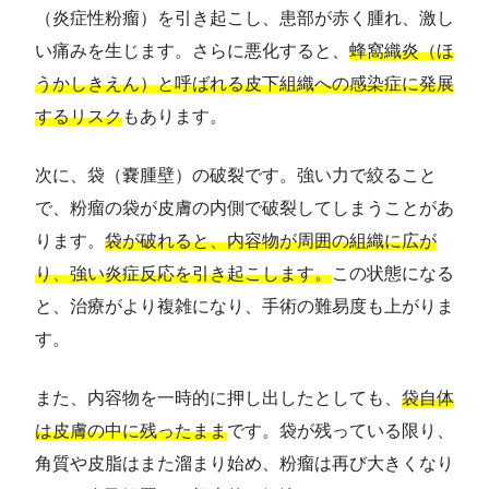
（炎症性粉瘤）を引き起こし、患部が赤く腫れ、激し
い痛みを生じます。さらに悪化すると、
蜂窩織炎（ほ
うかしきえん）と呼ばれる皮下組織への感染症に発展
するリスク
もあります。
次に、袋（嚢腫壁）の破裂です。強い力で絞ること
で、粉瘤の袋が皮膚の内側で破裂してしまうことがあ
ります。
袋が破れると、内容物が周囲の組織に広が
り、強い炎症反応を引き起こします。
この状態になる
と、治療がより複雑になり、手術の難易度も上がりま
す。
また、内容物を一時的に押し出したとしても、
袋自体
は皮膚の中に残ったまま
です。袋が残っている限り、
角質や皮脂はまた溜まり始め、粉瘤は再び大きくなり