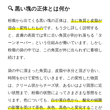
🔍 黒い塊の正体とは何か
粉瘤から出てくる黒い塊の正体は、
主に角質と皮脂が
混合・変性したもの
です。もう少し詳しく説明する
と、皮膚の表面では常に古い角質が剥がれ落ちる「タ
ーンオーバー」という仕組みが働いています。しかし
粉瘤の袋の中では、この角質が外に出られずに蓄積し
続けます。
袋の中に溜まった角質は、皮脂や水分と混ざり合い、
時間をかけて変性していきます。この変性した物質
は、クリーム状からチーズ状、あるいはより固形に近
い状態まで、粉瘤の状態によってさまざまな形態をと
ります。色についても、
白や黄白色から、酸化や細菌
の影響を受けて茶色、灰色、黒色へと変化する
ことが