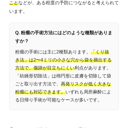
こと
などが、ある程度の予防につながると考えられて
います。
Q. 粉瘤の手術方法にはどのような種類がありま
すか？
粉瘤の手術には主に2種類あります。
「くり抜
き法」は2〜4ミリの小さな穴から袋を摘出する
方法で、傷跡が目立ちにくい
利点があります。
「紡錘形切除法」は楕円形に皮膚を切除して袋
ごと取り出す方法で、
再発リスクが低く大きな
粉瘤にも対応できます。
いずれも局所麻酔によ
る日帰り手術が可能なケースが多いです。