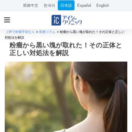
简体中文
한국어
日本語
Español
English
上野で粉瘤手術なら
»
医療コラム
»
粉瘤から黒い塊が取れた！その正体と正しい
対処法を解説
粉瘤から黒い塊が取れた！その正体と
正しい対処法を解説