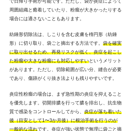
で日帰り手術が可能です。ただし、袋が炎症によって
周囲組織と癒着していたり、粉瘤が大きかったりする
場合には適さないこともあります。
紡錘形切除法は、しこりを含む皮膚を楕円形（紡錘
形）に切り取り、袋ごと摘出する方法です。
袋を確実
に取り出せるため、再発リスクが低く、炎症を起こし
た粉瘤や大きな粉瘤にも対応しやすい
というメリット
があります。ただし、切除範囲が広い分、縫合が必要
であり、傷跡がくり抜き法よりも残りやすいです。
炎症性粉瘤の場合は、まず急性期の炎症を抑えること
を優先します。切開排膿を行って膿を排出し、抗生物
質で感染をコントロールしてから、
炎症が落ち着いた
後（目安として1〜3か月後）に根治手術を行うのが
一般的な流れ
です。炎症が強い状態で無理に袋ごと摘