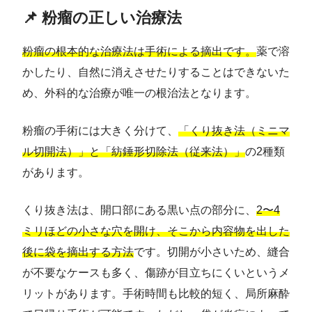
📌 粉瘤の正しい治療法
粉瘤の根本的な治療法は手術による摘出です。
薬で溶
かしたり、自然に消えさせたりすることはできないた
め、外科的な治療が唯一の根治法となります。
粉瘤の手術には大きく分けて、
「くり抜き法（ミニマ
ル切開法）」と「紡錘形切除法（従来法）」
の2種類
があります。
くり抜き法は、開口部にある黒い点の部分に、
2〜4
ミリほどの小さな穴を開け、そこから内容物を出した
後に袋を摘出する方法
です。切開が小さいため、縫合
が不要なケースも多く、傷跡が目立ちにくいというメ
リットがあります。手術時間も比較的短く、局所麻酔