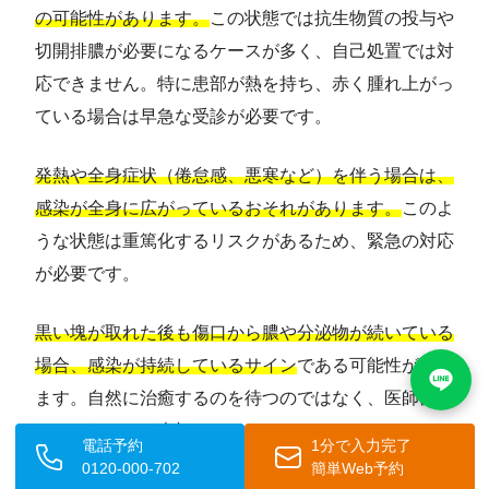
の可能性があります。
この状態では抗生物質の投与や
切開排膿が必要になるケースが多く、自己処置では対
応できません。特に患部が熱を持ち、赤く腫れ上がっ
ている場合は早急な受診が必要です。
発熱や全身症状（倦怠感、悪寒など）を伴う場合は、
感染が全身に広がっているおそれがあります。
このよ
うな状態は重篤化するリスクがあるため、緊急の対応
が必要です。
黒い塊が取れた後も傷口から膿や分泌物が続いている
場合、感染が持続しているサイン
である可能性があり
ます。自然に治癒するのを待つのではなく、医師に診
てもらうことが大切です。
電話予約
1分で入力完了
0120-000-702
簡単Web予約