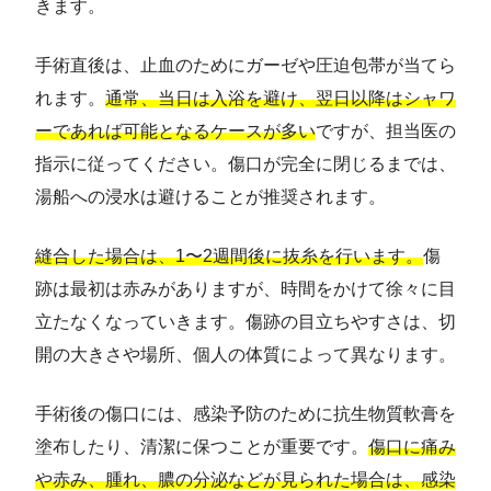
きます。
手術直後は、止血のためにガーゼや圧迫包帯が当てら
れます。
通常、当日は入浴を避け、翌日以降はシャワ
ーであれば可能となるケースが多い
ですが、担当医の
指示に従ってください。傷口が完全に閉じるまでは、
湯船への浸水は避けることが推奨されます。
縫合した場合は、1〜2週間後に抜糸を行います。
傷
跡は最初は赤みがありますが、時間をかけて徐々に目
立たなくなっていきます。傷跡の目立ちやすさは、切
開の大きさや場所、個人の体質によって異なります。
手術後の傷口には、感染予防のために抗生物質軟膏を
塗布したり、清潔に保つことが重要です。
傷口に痛み
や赤み、腫れ、膿の分泌などが見られた場合は、感染