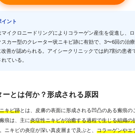
ポイント
はマイクロニードリングによりコラーゲン産生を促進し、ロ
スカー型のクレーター状ニキビ跡に有効で、3〜6回の治療
者に改善が認められる。アイシークリニックでは約7割の患者
されている。
ーターとは何か？形成される原因
ニキビ跡
とは、皮膚の表面に形成される凹凸のある瘢痕の
瘢痕は、主に
炎症性ニキビが治癒する過程で生じる組織の
。ニキビの炎症が深い真皮層まで及ぶと、
コラーゲンやエ