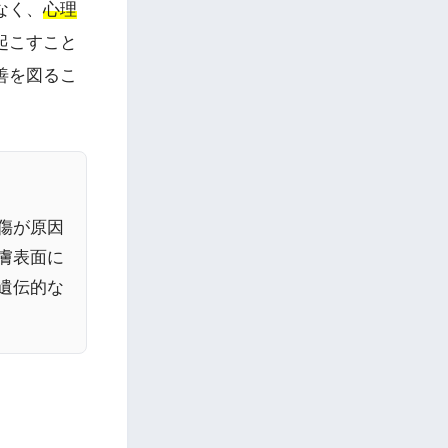
なく、
心理
起こすこと
善を図るこ
傷が原因
膚表面に
遺伝的な