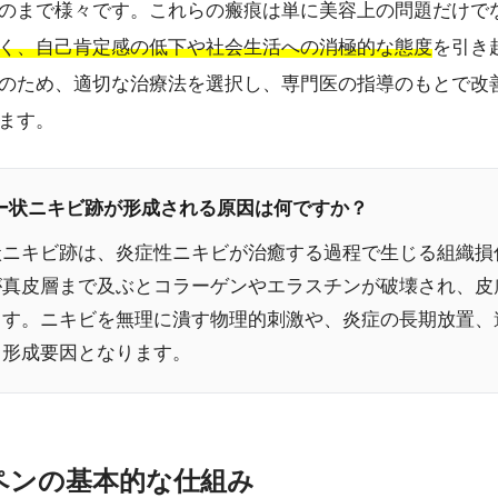
のまで様々です。これらの瘢痕は単に美容上の問題だけで
く、自己肯定感の低下や社会生活への消極的な態度
を引き
のため、適切な治療法を選択し、専門医の指導のもとで改
ます。
ター状ニキビ跡が形成される原因は何ですか？
状ニキビ跡は、炎症性ニキビが治癒する過程で生じる組織損
が真皮層まで及ぶとコラーゲンやエラスチンが破壊され、皮
ます。ニキビを無理に潰す物理的刺激や、炎症の長期放置、
も形成要因となります。
マペンの基本的な仕組み