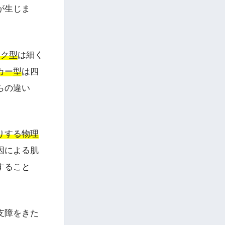
が生じま
ック型
は細く
カー型
は四
らの違い
りする物理
因による肌
すること
支障をきた