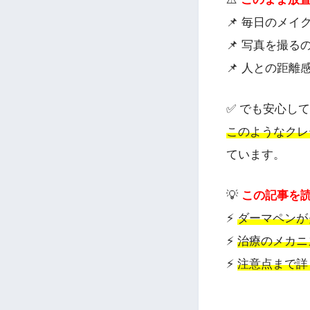
📌 毎日のメ
📌 写真を撮る
📌 人との距
✅ でも安心し
このようなクレ
ています。
💡
この記事を
⚡
ダーマペンが
⚡
治療のメカニ
⚡
注意点まで詳