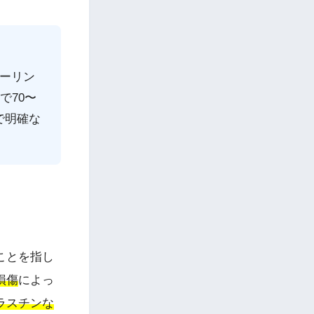
ーリン
で70〜
で明確な
ことを指し
損傷
によっ
ラスチンな