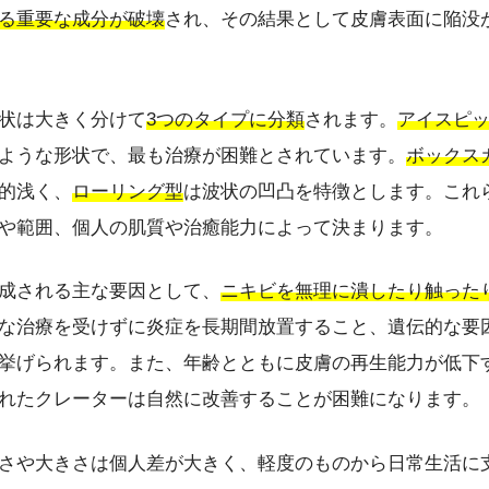
る重要な成分が破壊
され、その結果として皮膚表面に陥没
状は大きく分けて
3つのタイプに分類
されます。
アイスピ
ような形状で、最も治療が困難とされています。
ボックス
的浅く、
ローリング型
は波状の凹凸を特徴とします。これ
や範囲、個人の肌質や治癒能力によって決まります。
成される主な要因として、
ニキビを無理に潰したり触った
な治療を受けずに炎症を長期間放置すること、遺伝的な要
挙げられます。また、年齢とともに皮膚の再生能力が低下
れたクレーターは自然に改善することが困難になります。
さや大きさは個人差が大きく、軽度のものから日常生活に