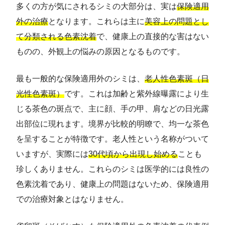
多くの方が気にされるシミの大部分は、実は
保険適用
外の治療
となります。これらは主に
美容上の問題とし
て分類される色素沈着
で、健康上の直接的な害はない
ものの、外観上の悩みの原因となるものです。
最も一般的な保険適用外のシミは、
老人性色素斑（日
光性色素斑）
です。これは加齢と紫外線曝露により生
じる茶色の斑点で、主に顔、手の甲、肩などの日光露
出部位に現れます。境界が比較的明瞭で、均一な茶色
を呈することが特徴です。老人性という名称がついて
いますが、実際には
30代頃から出現し始める
ことも
珍しくありません。これらのシミは医学的には良性の
色素沈着であり、健康上の問題はないため、保険適用
での治療対象とはなりません。