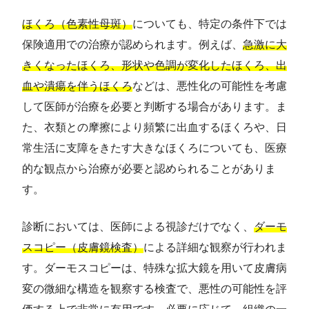
ほくろ（色素性母斑）
についても、特定の条件下では
保険適用での治療が認められます。例えば、
急激に大
きくなったほくろ、形状や色調が変化したほくろ、出
血や潰瘍を伴うほくろ
などは、悪性化の可能性を考慮
して医師が治療を必要と判断する場合があります。ま
た、衣類との摩擦により頻繁に出血するほくろや、日
常生活に支障をきたす大きなほくろについても、医療
的な観点から治療が必要と認められることがありま
す。
診断においては、医師による視診だけでなく、
ダーモ
スコピー（皮膚鏡検査）
による詳細な観察が行われま
す。ダーモスコピーは、特殊な拡大鏡を用いて皮膚病
変の微細な構造を観察する検査で、悪性の可能性を評