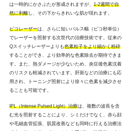
は一時的にかさぶたが形成されますが、
1-2週間で自
然に剥離
し、その下からきれいな肌が現れます。
ピコレーザー
は、さらに短いパルス幅（ピコ秒単位）
でレーザーを照射する次世代の治療技術です。従来の
Qスイッチレーザーよりも
色素粒子をより細かく粉砕
することができ、より効率的な色素除去が期待できま
す。また、熱ダメージが少ないため、炎症後色素沈着
のリスクも軽減されています。肝斑などの治療にも応
用され、トーニング照射により徐々に色素を減少させ
ることも可能です。
IPL（Intense Pulsed Light）治療
は、複数の波長を含
む光を照射することにより、シミだけでなく、赤ら顔
や毛細血管拡張、肌質改善なども同時に行える治療法