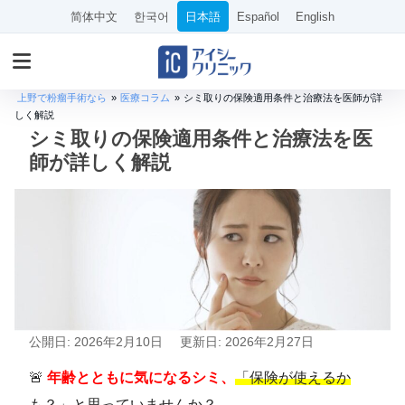
简体中文
한국어
日本語
Español
English
上野で粉瘤手術なら
»
医療コラム
»
シミ取りの保険適用条件と治療法を医師が詳
しく解説
シミ取りの保険適用条件と治療法を医
師が詳しく解説
公開日: 2026年2月10日
更新日: 2026年2月27日
🚨
年齢とともに気になるシミ、
「保険が使えるか
も？」
と思っていませんか？