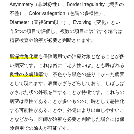
Asymmetry（非対称性）、Border irregularity（境界の
不整）、Color variegation（色調の多様性）、
Diameter（直径6mm以上）、Evolving（変化）とい
う5つの項目で評価し、複数の項目に該当する場合は
精密検査や治療が必要と判断されます。
脂漏性角化症
も保険適用での治療対象となることが多
い病変です。これは俗に「老人性いぼ」とも呼ばれる
良性の皮膚腫瘍
で、茶色から黒色の盛り上がった病変
として現れます。表面がざらざらしており、しばしば
かさぶた状の外観を呈することが特徴です。これらの
病変は良性であることが多いものの、時として悪性化
する可能性があることや、外傷により出血しやすいこ
となどから、医師が治療を必要と判断した場合には保
険適用での除去が可能です。