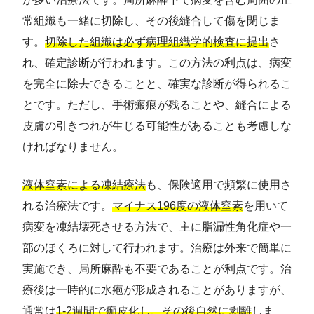
常組織も一緒に切除し、その後縫合して傷を閉じま
す。
切除した組織は必ず病理組織学的検査に提出
さ
れ、確定診断が行われます。この方法の利点は、病変
を完全に除去できることと、確実な診断が得られるこ
とです。ただし、手術瘢痕が残ることや、縫合による
皮膚の引きつれが生じる可能性があることも考慮しな
ければなりません。
液体窒素による凍結療法
も、保険適用で頻繁に使用さ
れる治療法です。
マイナス196度の液体窒素
を用いて
病変を凍結壊死させる方法で、主に脂漏性角化症や一
部のほくろに対して行われます。治療は外来で簡単に
実施でき、局所麻酔も不要であることが利点です。治
療後は一時的に水疱が形成されることがありますが、
通常は
1-2週間で痂皮化し、その後自然に剥離
しま