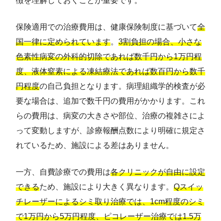
徴を理解しておくことが重要です。
保険適用での治療費用は、健康保険制度に基づいて
全
国一律に定められています
。
3割負担の場合、小さな
色素性病変の外科的切除であれば数千円から1万円程
度、液体窒素による凍結療法であれば数百円から数千
円程度
の自己負担となります。病理組織学的検査が必
要な場合は、追加で数千円の費用がかかります。これ
らの費用は、病変の大きさや部位、治療の複雑さによ
って変動しますが、診療報酬点数により明確に規定さ
れているため、施設による差はありません。
一方、自費診療での費用は
各クリニックが自由に設定
できる
ため、施設により大きく異なります。
Qスイッ
チレーザーによるシミ取り治療では、1cm程度のシミ
で1万円から5万円程度、ピコレーザー治療では1.5万