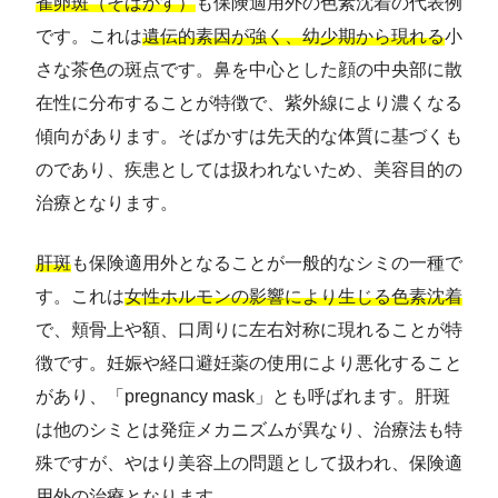
雀卵斑（そばかす）
も保険適用外の色素沈着の代表例
です。これは
遺伝的素因が強く、幼少期から現れる
小
さな茶色の斑点です。鼻を中心とした顔の中央部に散
在性に分布することが特徴で、紫外線により濃くなる
傾向があります。そばかすは先天的な体質に基づくも
のであり、疾患としては扱われないため、美容目的の
治療となります。
肝斑
も保険適用外となることが一般的なシミの一種で
す。これは
女性ホルモンの影響により生じる色素沈着
で、頬骨上や額、口周りに左右対称に現れることが特
徴です。妊娠や経口避妊薬の使用により悪化すること
があり、「pregnancy mask」とも呼ばれます。肝斑
は他のシミとは発症メカニズムが異なり、治療法も特
殊ですが、やはり美容上の問題として扱われ、保険適
用外の治療となります。